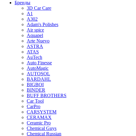
Бренды
3D Car Care
A1
A302
Adam's Polishes
Air spice
Aquapel
Arte Nuevo
ASTRA
ATAS
AuTech
Auto Finesse
AutoMagic
AUTOSOL
BARDAHL
BIGBOI
BINDER
BUFF BROTHERS
Car Tool
CarPro
CARSYSTEM
CERAMAX
Ceramic Pro
Chemical Guys
Chemical Russian