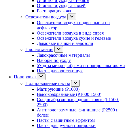
Очистка и уход за стеклом
Очистка и уход за кожей
Реставрация кожи
Освежители воздуха
Освежители воздуха подвесные и на
дефлектор
Освежители воздуха в виде спрея
Освежители воздуха сухие и гелевые
Дымовые шашки и аэрозоли
Прочая химия
Лакокрасочные материалы
Наборы по уходу
Уход за микрофибрами и полировальниками
Пасты для очистки рук
Полировка
Полировальные пасты
Матирующие (P1000)
Высокоабразивные (P1000-1500)
Среднеабразивные, одношаговые (P1500-
2500)
Антиголограммные, финишные (P2500 и
более)
Пасты с защитным эффектом
Пасты для ручной полировки