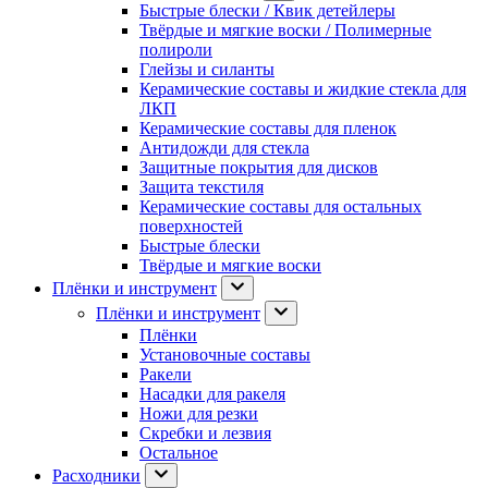
Быстрые блески / Квик детейлеры
Твёрдые и мягкие воски / Полимерные
полироли
Глейзы и силанты
Керамические составы и жидкие стекла для
ЛКП
Керамические составы для пленок
Антидожди для стекла
Защитные покрытия для дисков
Защита текстиля
Керамические составы для остальных
поверхностей
Быстрые блески
Твёрдые и мягкие воски
Плёнки и инструмент
Плёнки и инструмент
Плёнки
Установочные составы
Ракели
Насадки для ракеля
Ножи для резки
Скребки и лезвия
Остальное
Расходники