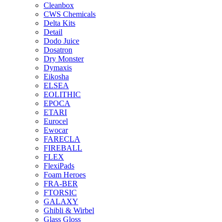
Cleanbox
CWS Chemicals
Delta Kits
Detail
Dodo Juice
Dosatron
Dry Monster
Dymaxis
Eikosha
ELSEA
EOLITHIC
EPOCA
ETARI
Eurocel
Ewocar
FARECLA
FIREBALL
FLEX
FlexiPads
Foam Heroes
FRA-BER
FTORSIC
GALAXY
Ghibli & Wirbel
Glass Gloss