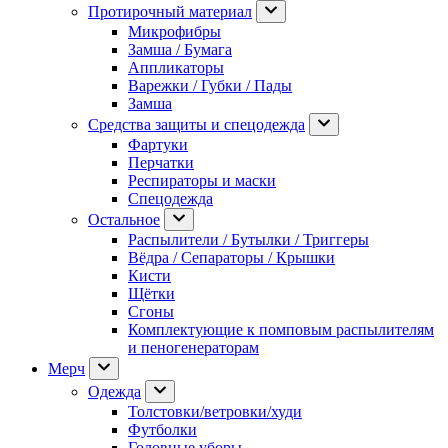
Протирочный материал
Микрофибры
Замша / Бумага
Аппликаторы
Варежки / Губки / Пады
Замша
Средства защиты и спецодежда
Фартуки
Перчатки
Респираторы и маски
Спецодежда
Остальное
Распылители / Бутылки / Триггеры
Вёдра / Сепараторы / Крышки
Кисти
Щётки
Сгоны
Комплектующие к помповым распылителям
и пеногенераторам
Мерч
Одежда
Толстовки/ветровки/худи
Футболки
Головные уборы