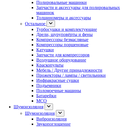
Полировальные машинки
Запчасти и аксессуары для полировальных
машинок
Толщиномеры и аксессуары
Остальное
Турбосушки и комплектующие
Дрели, шуруповёрты и фены
Компрессоры безмасляные
Компрессоры поршеновые
Катушки
Запчасти для компрессоров
Воздушное оборудование
Краскопульты
Мебель / Другие принадлежности
Прожекторы / лампы / светильники
Инфракрасные сушки
Подъемники
Поломоечные машины
Батарейки
МСО
Шумоизоляция
Шумоизоляция
Виброизоляция
Звукопоглощение