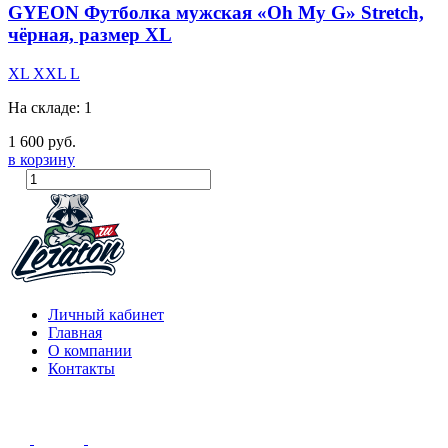
GYEON Футболка мужская «Oh My G» Stretch,
чёрная, размер XL
XL
XXL
L
На складе: 1
1 600 руб.
в корзину
Личный кабинет
Главная
О компании
Контакты