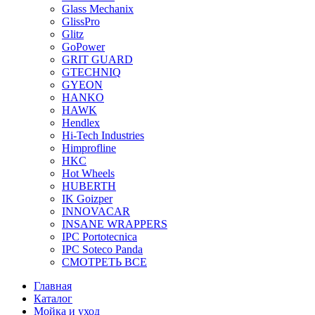
Glass Mechanix
GlissPro
Glitz
GoPower
GRIT GUARD
GTECHNIQ
GYEON
HANKO
HAWK
Hendlex
Hi-Tech Industries
Himprofline
HKC
Hot Wheels
HUBERTH
IK Goizper
INNOVACAR
INSANE WRAPPERS
IPC Portotecnica
IPC Soteco Panda
СМОТРЕТЬ ВСЕ
Главная
Каталог
Мойка и уход