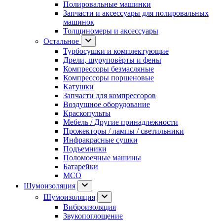
Полировальные машинки
Запчасти и аксессуары для полировальных
машинок
Толщиномеры и аксессуары
Остальное
Турбосушки и комплектующие
Дрели, шуруповёрты и фены
Компрессоры безмасляные
Компрессоры поршеновые
Катушки
Запчасти для компрессоров
Воздушное оборудование
Краскопульты
Мебель / Другие принадлежности
Прожекторы / лампы / светильники
Инфракрасные сушки
Подъемники
Поломоечные машины
Батарейки
МСО
Шумоизоляция
Шумоизоляция
Виброизоляция
Звукопоглощение