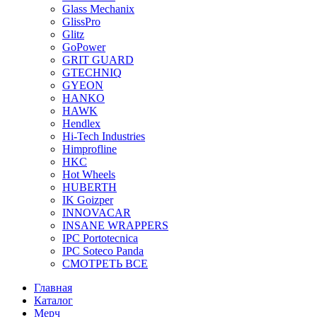
Glass Mechanix
GlissPro
Glitz
GoPower
GRIT GUARD
GTECHNIQ
GYEON
HANKO
HAWK
Hendlex
Hi-Tech Industries
Himprofline
HKC
Hot Wheels
HUBERTH
IK Goizper
INNOVACAR
INSANE WRAPPERS
IPC Portotecnica
IPC Soteco Panda
СМОТРЕТЬ ВСЕ
Главная
Каталог
Мерч