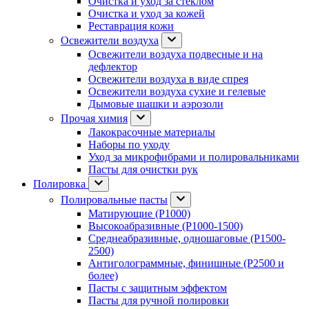
Очистка и уход за стеклом
Очистка и уход за кожей
Реставрация кожи
Освежители воздуха
Освежители воздуха подвесные и на
дефлектор
Освежители воздуха в виде спрея
Освежители воздуха сухие и гелевые
Дымовые шашки и аэрозоли
Прочая химия
Лакокрасочные материалы
Наборы по уходу
Уход за микрофибрами и полировальниками
Пасты для очистки рук
Полировка
Полировальные пасты
Матирующие (P1000)
Высокоабразивные (P1000-1500)
Среднеабразивные, одношаговые (P1500-
2500)
Антиголограммные, финишные (P2500 и
более)
Пасты с защитным эффектом
Пасты для ручной полировки