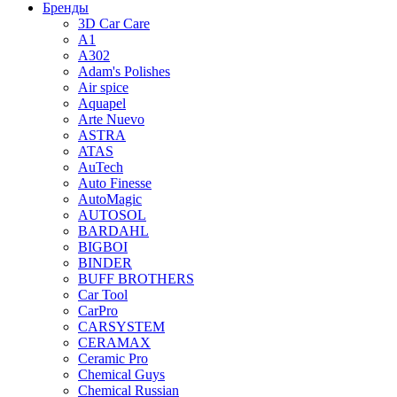
Бренды
3D Car Care
A1
A302
Adam's Polishes
Air spice
Aquapel
Arte Nuevo
ASTRA
ATAS
AuTech
Auto Finesse
AutoMagic
AUTOSOL
BARDAHL
BIGBOI
BINDER
BUFF BROTHERS
Car Tool
CarPro
CARSYSTEM
CERAMAX
Ceramic Pro
Chemical Guys
Chemical Russian