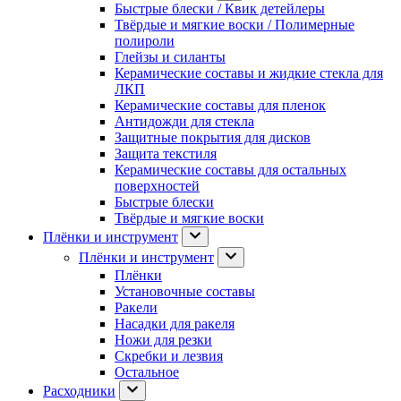
Быстрые блески / Квик детейлеры
Твёрдые и мягкие воски / Полимерные
полироли
Глейзы и силанты
Керамические составы и жидкие стекла для
ЛКП
Керамические составы для пленок
Антидожди для стекла
Защитные покрытия для дисков
Защита текстиля
Керамические составы для остальных
поверхностей
Быстрые блески
Твёрдые и мягкие воски
Плёнки и инструмент
Плёнки и инструмент
Плёнки
Установочные составы
Ракели
Насадки для ракеля
Ножи для резки
Скребки и лезвия
Остальное
Расходники