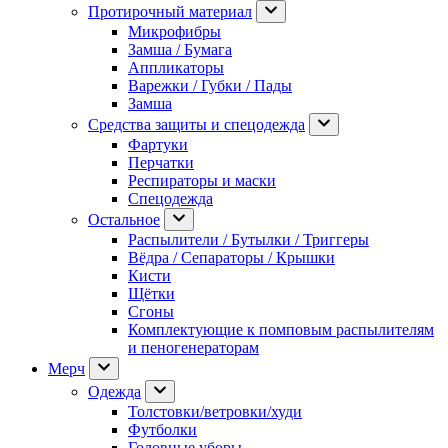
Протирочный материал
Микрофибры
Замша / Бумага
Аппликаторы
Варежки / Губки / Пады
Замша
Средства защиты и спецодежда
Фартуки
Перчатки
Респираторы и маски
Спецодежда
Остальное
Распылители / Бутылки / Триггеры
Вёдра / Сепараторы / Крышки
Кисти
Щётки
Сгоны
Комплектующие к помповым распылителям
и пеногенераторам
Мерч
Одежда
Толстовки/ветровки/худи
Футболки
Головные уборы