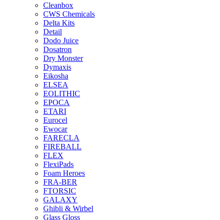
Cleanbox
CWS Chemicals
Delta Kits
Detail
Dodo Juice
Dosatron
Dry Monster
Dymaxis
Eikosha
ELSEA
EOLITHIC
EPOCA
ETARI
Eurocel
Ewocar
FARECLA
FIREBALL
FLEX
FlexiPads
Foam Heroes
FRA-BER
FTORSIC
GALAXY
Ghibli & Wirbel
Glass Gloss