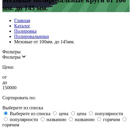
Меховые полировальные круги от 100
мм. до 145 мм.
Главная
Каталог
Полировка
Полировальники
Меховые от 100мм. до 145мм.
Фильтры
Фильтры
Цена:
от
до
150000
Сортировать по:
Выберите из списка
Выберите из списка
цена
цена
популярности
популярности
названию
названию
горячим
горячим