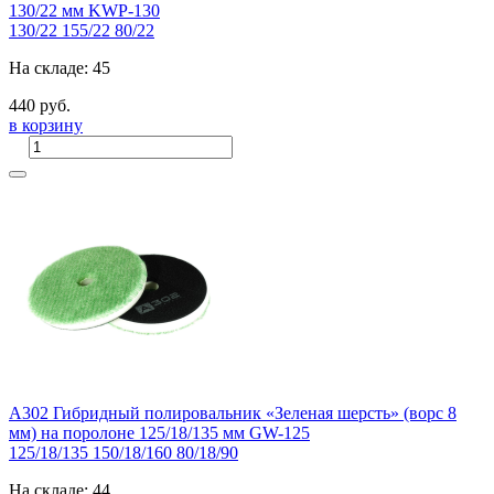
130/22 мм KWP-130
130/22
155/22
80/22
На складе: 45
440 руб.
в корзину
A302 Гибридный полировальник «Зеленая шерсть» (ворс 8
мм) на поролоне 125/18/135 мм GW-125
125/18/135
150/18/160
80/18/90
На складе: 44