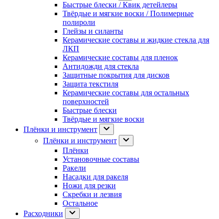
Быстрые блески / Квик детейлеры
Твёрдые и мягкие воски / Полимерные
полироли
Глейзы и силанты
Керамические составы и жидкие стекла для
ЛКП
Керамические составы для пленок
Антидожди для стекла
Защитные покрытия для дисков
Защита текстиля
Керамические составы для остальных
поверхностей
Быстрые блески
Твёрдые и мягкие воски
Плёнки и инструмент
Плёнки и инструмент
Плёнки
Установочные составы
Ракели
Насадки для ракеля
Ножи для резки
Скребки и лезвия
Остальное
Расходники