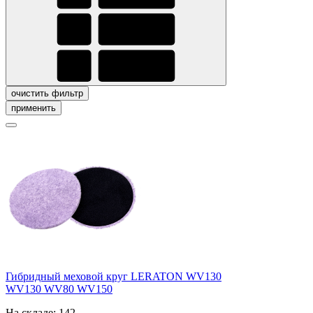
очистить фильтр
применить
Гибридный меховой круг LERATON WV130
WV130
WV80
WV150
На складе: 142