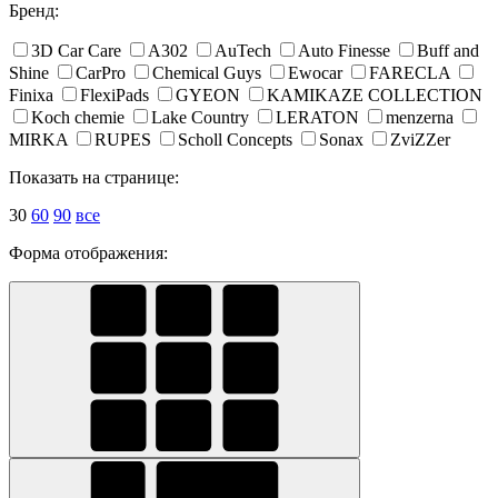
Бренд:
3D Car Care
A302
AuTech
Auto Finesse
Buff and
Shine
CarPro
Chemical Guys
Ewocar
FARECLA
Finixa
FlexiPads
GYEON
KAMIKAZE COLLECTION
Koch chemie
Lake Country
LERATON
menzerna
MIRKA
RUPES
Scholl Concepts
Sonax
ZviZZer
Показать на странице:
30
60
90
все
Форма отображения: