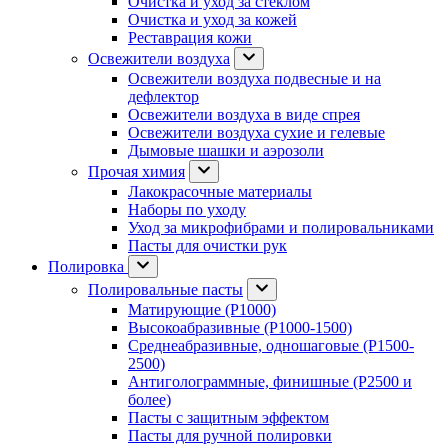
Очистка и уход за стеклом
Очистка и уход за кожей
Реставрация кожи
Освежители воздуха
Освежители воздуха подвесные и на
дефлектор
Освежители воздуха в виде спрея
Освежители воздуха сухие и гелевые
Дымовые шашки и аэрозоли
Прочая химия
Лакокрасочные материалы
Наборы по уходу
Уход за микрофибрами и полировальниками
Пасты для очистки рук
Полировка
Полировальные пасты
Матирующие (P1000)
Высокоабразивные (P1000-1500)
Среднеабразивные, одношаговые (P1500-
2500)
Антиголограммные, финишные (P2500 и
более)
Пасты с защитным эффектом
Пасты для ручной полировки