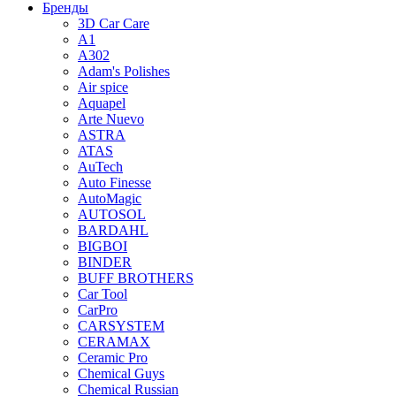
Бренды
3D Car Care
A1
A302
Adam's Polishes
Air spice
Aquapel
Arte Nuevo
ASTRA
ATAS
AuTech
Auto Finesse
AutoMagic
AUTOSOL
BARDAHL
BIGBOI
BINDER
BUFF BROTHERS
Car Tool
CarPro
CARSYSTEM
CERAMAX
Ceramic Pro
Chemical Guys
Chemical Russian