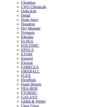
Cleanbox
CWS Chemicals
Delta Kits
Detail
Dodo Juice
Dosatron
Dry Monster
Dymaxis
Eikosha
ELSEA
EOLITHIC
EPOCA
ETARI
Eurocel
Ewocar
FARECLA
FIREBALL
FLEX
FlexiPads
Foam Heroes
FRA-BER
FTORSIC
GALAXY
Ghibli & Wirbel
Glass Gloss