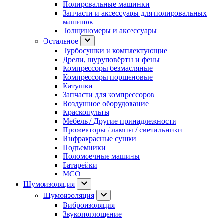
Полировальные машинки
Запчасти и аксессуары для полировальных
машинок
Толщиномеры и аксессуары
Остальное
Турбосушки и комплектующие
Дрели, шуруповёрты и фены
Компрессоры безмасляные
Компрессоры поршеновые
Катушки
Запчасти для компрессоров
Воздушное оборудование
Краскопульты
Мебель / Другие принадлежности
Прожекторы / лампы / светильники
Инфракрасные сушки
Подъемники
Поломоечные машины
Батарейки
МСО
Шумоизоляция
Шумоизоляция
Виброизоляция
Звукопоглощение