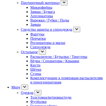
Протирочный материал
Микрофибры
Замша / Бумага
Аппликаторы
Варежки / Губки / Пады
Замша
Средства защиты и спецодежда
Фартуки
Перчатки
Респираторы и маски
Спецодежда
Остальное
Распылители / Бутылки / Триггеры
Вёдра / Сепараторы / Крышки
Кисти
Щётки
Сгоны
Комплектующие к помповым распылителям
и пеногенераторам
Мерч
Одежда
Толстовки/ветровки/худи
Футболки
Головные уборы