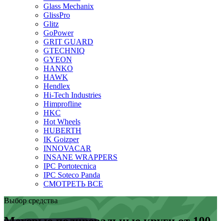
Glass Mechanix
GlissPro
Glitz
GoPower
GRIT GUARD
GTECHNIQ
GYEON
HANKO
HAWK
Hendlex
Hi-Tech Industries
Himprofline
HKC
Hot Wheels
HUBERTH
IK Goizper
INNOVACAR
INSANE WRAPPERS
IPC Portotecnica
IPC Soteco Panda
СМОТРЕТЬ ВСЕ
Выбор средства