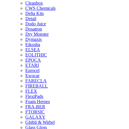
Cleanbox
CWS Chemicals
Delta Kits
Detail
Dodo Juice
Dosatron
Dry Monster
Dymaxis
Eikosha
ELSEA
EOLITHIC
EPOCA
ETARI
Eurocel
Ewocar
FARECLA
FIREBALL
FLEX
FlexiPads
Foam Heroes
FRA-BER
FTORSIC
GALAXY
Ghibli & Wirbel
Glass Gloss