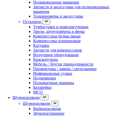
Полировальные машинки
Запчасти и аксессуары для полировальных
машинок
Толщиномеры и аксессуары
Остальное
Турбосушки и комплектующие
Дрели, шуруповёрты и фены
Компрессоры безмасляные
Компрессоры поршеновые
Катушки
Запчасти для компрессоров
Воздушное оборудование
Краскопульты
Мебель / Другие принадлежности
Прожекторы / лампы / светильники
Инфракрасные сушки
Подъемники
Поломоечные машины
Батарейки
МСО
Шумоизоляция
Шумоизоляция
Виброизоляция
Звукопоглощение