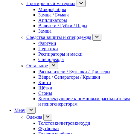
Протирочный материал
Микрофибры
Замша / Бумага
Аппликаторы
Варежки / Губки / Пады
Замша
Средства защиты и спецодежда
Фартуки
Перчатки
Респираторы и маски
Спецодежда
Остальное
Распылители / Бутылки / Триггеры
Вёдра / Сепараторы / Крышки
Кисти
Щётки
Сгоны
Комплектующие к помповым распылителям
и пеногенераторам
Мерч
Одежда
Толстовки/ветровки/худи
Футболки
Головные уборы