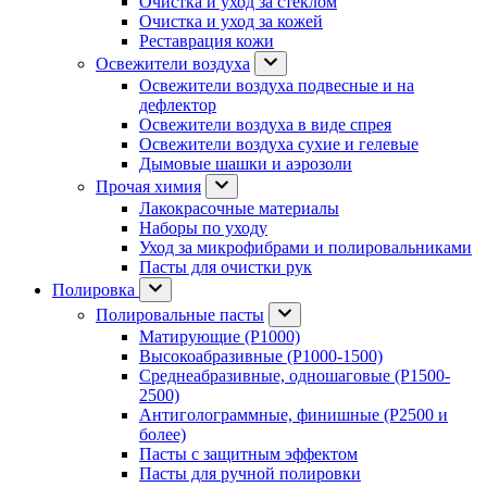
Очистка и уход за стеклом
Очистка и уход за кожей
Реставрация кожи
Освежители воздуха
Освежители воздуха подвесные и на
дефлектор
Освежители воздуха в виде спрея
Освежители воздуха сухие и гелевые
Дымовые шашки и аэрозоли
Прочая химия
Лакокрасочные материалы
Наборы по уходу
Уход за микрофибрами и полировальниками
Пасты для очистки рук
Полировка
Полировальные пасты
Матирующие (P1000)
Высокоабразивные (P1000-1500)
Среднеабразивные, одношаговые (P1500-
2500)
Антиголограммные, финишные (P2500 и
более)
Пасты с защитным эффектом
Пасты для ручной полировки