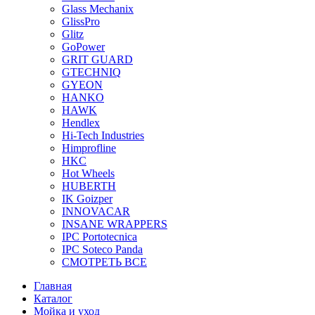
Glass Mechanix
GlissPro
Glitz
GoPower
GRIT GUARD
GTECHNIQ
GYEON
HANKO
HAWK
Hendlex
Hi-Tech Industries
Himprofline
HKC
Hot Wheels
HUBERTH
IK Goizper
INNOVACAR
INSANE WRAPPERS
IPC Portotecnica
IPC Soteco Panda
СМОТРЕТЬ ВСЕ
Главная
Каталог
Мойка и уход