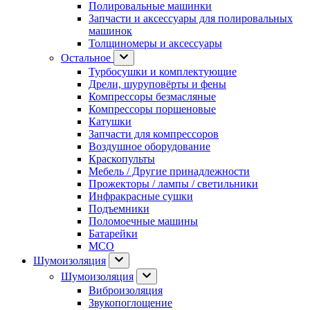
Полировальные машинки
Запчасти и аксессуары для полировальных
машинок
Толщиномеры и аксессуары
Остальное
Турбосушки и комплектующие
Дрели, шуруповёрты и фены
Компрессоры безмасляные
Компрессоры поршеновые
Катушки
Запчасти для компрессоров
Воздушное оборудование
Краскопульты
Мебель / Другие принадлежности
Прожекторы / лампы / светильники
Инфракрасные сушки
Подъемники
Поломоечные машины
Батарейки
МСО
Шумоизоляция
Шумоизоляция
Виброизоляция
Звукопоглощение