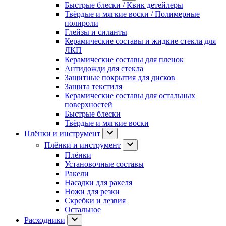
Быстрые блески / Квик детейлеры
Твёрдые и мягкие воски / Полимерные
полироли
Глейзы и силанты
Керамические составы и жидкие стекла для
ЛКП
Керамические составы для пленок
Антидожди для стекла
Защитные покрытия для дисков
Защита текстиля
Керамические составы для остальных
поверхностей
Быстрые блески
Твёрдые и мягкие воски
Плёнки и инструмент
Плёнки и инструмент
Плёнки
Установочные составы
Ракели
Насадки для ракеля
Ножи для резки
Скребки и лезвия
Остальное
Расходники