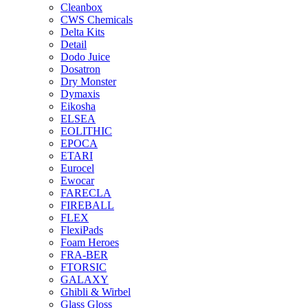
Cleanbox
CWS Chemicals
Delta Kits
Detail
Dodo Juice
Dosatron
Dry Monster
Dymaxis
Eikosha
ELSEA
EOLITHIC
EPOCA
ETARI
Eurocel
Ewocar
FARECLA
FIREBALL
FLEX
FlexiPads
Foam Heroes
FRA-BER
FTORSIC
GALAXY
Ghibli & Wirbel
Glass Gloss