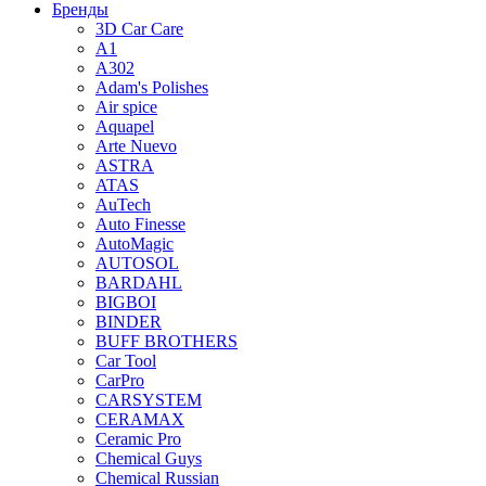
Бренды
3D Car Care
A1
A302
Adam's Polishes
Air spice
Aquapel
Arte Nuevo
ASTRA
ATAS
AuTech
Auto Finesse
AutoMagic
AUTOSOL
BARDAHL
BIGBOI
BINDER
BUFF BROTHERS
Car Tool
CarPro
CARSYSTEM
CERAMAX
Ceramic Pro
Chemical Guys
Chemical Russian