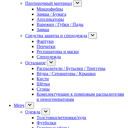
Протирочный материал
Микрофибры
Замша / Бумага
Аппликаторы
Варежки / Губки / Пады
Замша
Средства защиты и спецодежда
Фартуки
Перчатки
Респираторы и маски
Спецодежда
Остальное
Распылители / Бутылки / Триггеры
Вёдра / Сепараторы / Крышки
Кисти
Щётки
Сгоны
Комплектующие к помповым распылителям
и пеногенераторам
Мерч
Одежда
Толстовки/ветровки/худи
Футболки
Головные уборы