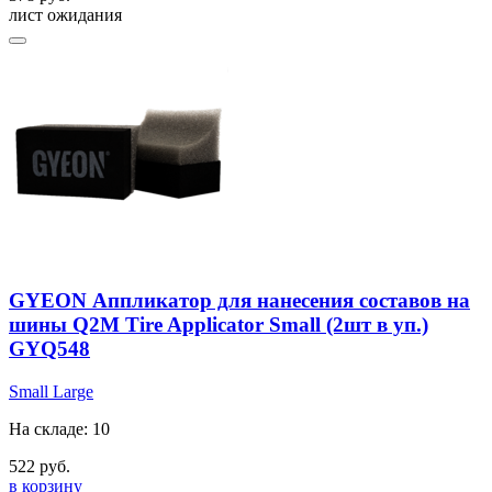
лист ожидания
GYEON Аппликатор для нанесения составов на
шины Q2M Tire Applicator Small (2шт в уп.)
GYQ548
Small
Large
На складе: 10
522 руб.
в корзину