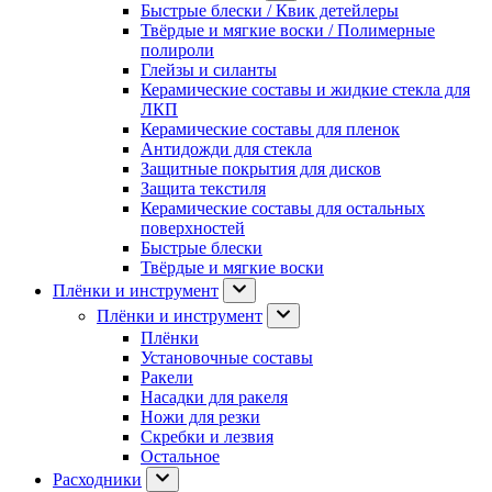
Быстрые блески / Квик детейлеры
Твёрдые и мягкие воски / Полимерные
полироли
Глейзы и силанты
Керамические составы и жидкие стекла для
ЛКП
Керамические составы для пленок
Антидожди для стекла
Защитные покрытия для дисков
Защита текстиля
Керамические составы для остальных
поверхностей
Быстрые блески
Твёрдые и мягкие воски
Плёнки и инструмент
Плёнки и инструмент
Плёнки
Установочные составы
Ракели
Насадки для ракеля
Ножи для резки
Скребки и лезвия
Остальное
Расходники