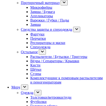
Протирочный материал
Микрофибры
Замша / Бумага
Аппликаторы
Варежки / Губки / Пады
Замша
Средства защиты и спецодежда
Фартуки
Перчатки
Респираторы и маски
Спецодежда
Остальное
Распылители / Бутылки / Триггеры
Вёдра / Сепараторы / Крышки
Кисти
Щётки
Сгоны
Комплектующие к помповым распылителям
и пеногенераторам
Мерч
Одежда
Толстовки/ветровки/худи
Футболки
Головные уборы