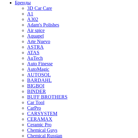
Бренды
3D Car Care
A1
A302
Adam's Polishes
Air spice
Aquapel
Arte Nuevo
ASTRA
ATAS
AuTech
Auto Finesse
AutoMagic
AUTOSOL
BARDAHL
BIGBOI
BINDER
BUFF BROTHERS
Car Tool
CarPro
CARSYSTEM
CERAMAX
Ceramic Pro
Chemical Guys
Chemical Russian