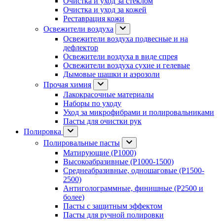
Очистка и уход за стеклом
Очистка и уход за кожей
Реставрация кожи
Освежители воздуха
Освежители воздуха подвесные и на
дефлектор
Освежители воздуха в виде спрея
Освежители воздуха сухие и гелевые
Дымовые шашки и аэрозоли
Прочая химия
Лакокрасочные материалы
Наборы по уходу
Уход за микрофибрами и полировальниками
Пасты для очистки рук
Полировка
Полировальные пасты
Матирующие (P1000)
Высокоабразивные (P1000-1500)
Среднеабразивные, одношаговые (P1500-
2500)
Антиголограммные, финишные (P2500 и
более)
Пасты с защитным эффектом
Пасты для ручной полировки