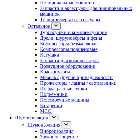
Полировальные машинки
Запчасти и аксессуары для полировальных
машинок
Толщиномеры и аксессуары
Остальное
Турбосушки и комплектующие
Дрели, шуруповёрты и фены
Компрессоры безмасляные
Компрессоры поршеновые
Катушки
Запчасти для компрессоров
Воздушное оборудование
Краскопульты
Мебель / Другие принадлежности
Прожекторы / лампы / светильники
Инфракрасные сушки
Подъемники
Поломоечные машины
Батарейки
МСО
Шумоизоляция
Шумоизоляция
Виброизоляция
Звукопоглощение