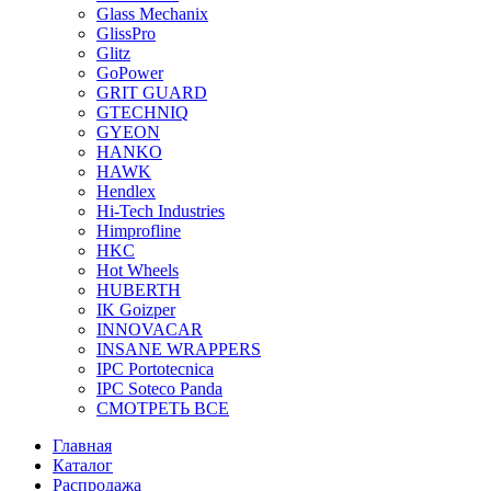
Glass Mechanix
GlissPro
Glitz
GoPower
GRIT GUARD
GTECHNIQ
GYEON
HANKO
HAWK
Hendlex
Hi-Tech Industries
Himprofline
HKC
Hot Wheels
HUBERTH
IK Goizper
INNOVACAR
INSANE WRAPPERS
IPC Portotecnica
IPC Soteco Panda
СМОТРЕТЬ ВСЕ
Главная
Каталог
Распродажа