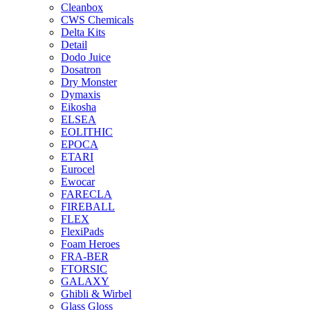
Cleanbox
CWS Chemicals
Delta Kits
Detail
Dodo Juice
Dosatron
Dry Monster
Dymaxis
Eikosha
ELSEA
EOLITHIC
EPOCA
ETARI
Eurocel
Ewocar
FARECLA
FIREBALL
FLEX
FlexiPads
Foam Heroes
FRA-BER
FTORSIC
GALAXY
Ghibli & Wirbel
Glass Gloss