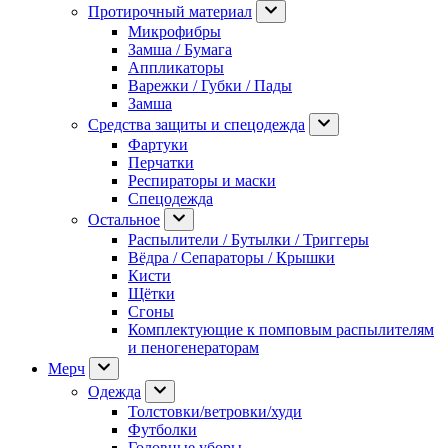
Протирочный материал
Микрофибры
Замша / Бумага
Аппликаторы
Варежки / Губки / Пады
Замша
Средства защиты и спецодежда
Фартуки
Перчатки
Респираторы и маски
Спецодежда
Остальное
Распылители / Бутылки / Триггеры
Вёдра / Сепараторы / Крышки
Кисти
Щётки
Сгоны
Комплектующие к помповым распылителям
и пеногенераторам
Мерч
Одежда
Толстовки/ветровки/худи
Футболки
Головные уборы