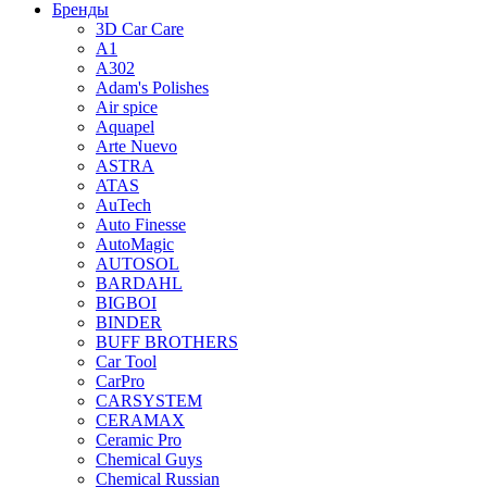
Бренды
3D Car Care
A1
A302
Adam's Polishes
Air spice
Aquapel
Arte Nuevo
ASTRA
ATAS
AuTech
Auto Finesse
AutoMagic
AUTOSOL
BARDAHL
BIGBOI
BINDER
BUFF BROTHERS
Car Tool
CarPro
CARSYSTEM
CERAMAX
Ceramic Pro
Chemical Guys
Chemical Russian