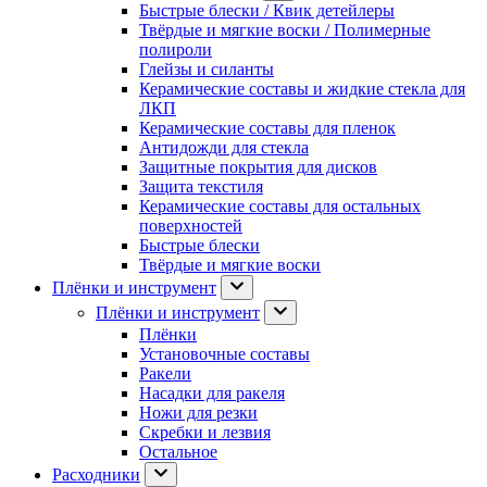
Быстрые блески / Квик детейлеры
Твёрдые и мягкие воски / Полимерные
полироли
Глейзы и силанты
Керамические составы и жидкие стекла для
ЛКП
Керамические составы для пленок
Антидожди для стекла
Защитные покрытия для дисков
Защита текстиля
Керамические составы для остальных
поверхностей
Быстрые блески
Твёрдые и мягкие воски
Плёнки и инструмент
Плёнки и инструмент
Плёнки
Установочные составы
Ракели
Насадки для ракеля
Ножи для резки
Скребки и лезвия
Остальное
Расходники