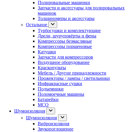
Полировальные машинки
Запчасти и аксессуары для полировальных
машинок
Толщиномеры и аксессуары
Остальное
Турбосушки и комплектующие
Дрели, шуруповёрты и фены
Компрессоры безмасляные
Компрессоры поршеновые
Катушки
Запчасти для компрессоров
Воздушное оборудование
Краскопульты
Мебель / Другие принадлежности
Прожекторы / лампы / светильники
Инфракрасные сушки
Подъемники
Поломоечные машины
Батарейки
МСО
Шумоизоляция
Шумоизоляция
Виброизоляция
Звукопоглощение