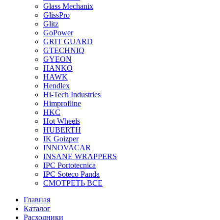
Glass Mechanix
GlissPro
Glitz
GoPower
GRIT GUARD
GTECHNIQ
GYEON
HANKO
HAWK
Hendlex
Hi-Tech Industries
Himprofline
HKC
Hot Wheels
HUBERTH
IK Goizper
INNOVACAR
INSANE WRAPPERS
IPC Portotecnica
IPC Soteco Panda
СМОТРЕТЬ ВСЕ
Главная
Каталог
Расходники