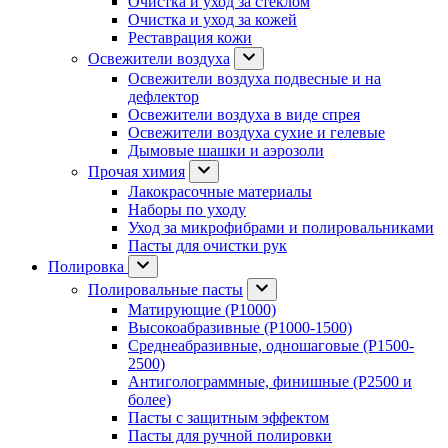
Очистка и уход за стеклом
Очистка и уход за кожей
Реставрация кожи
Освежители воздуха
Освежители воздуха подвесные и на
дефлектор
Освежители воздуха в виде спрея
Освежители воздуха сухие и гелевые
Дымовые шашки и аэрозоли
Прочая химия
Лакокрасочные материалы
Наборы по уходу
Уход за микрофибрами и полировальниками
Пасты для очистки рук
Полировка
Полировальные пасты
Матирующие (P1000)
Высокоабразивные (P1000-1500)
Среднеабразивные, одношаговые (P1500-
2500)
Антиголограммные, финишные (P2500 и
более)
Пасты с защитным эффектом
Пасты для ручной полировки