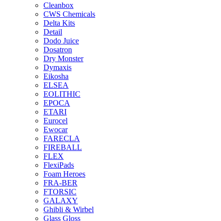
Cleanbox
CWS Chemicals
Delta Kits
Detail
Dodo Juice
Dosatron
Dry Monster
Dymaxis
Eikosha
ELSEA
EOLITHIC
EPOCA
ETARI
Eurocel
Ewocar
FARECLA
FIREBALL
FLEX
FlexiPads
Foam Heroes
FRA-BER
FTORSIC
GALAXY
Ghibli & Wirbel
Glass Gloss