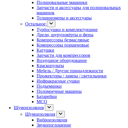
Полировальные машинки
Запчасти и аксессуары для полировальных
машинок
Толщиномеры и аксессуары
Остальное
Турбосушки и комплектующие
Дрели, шуруповёрты и фены
Компрессоры безмасляные
Компрессоры поршеновые
Катушки
Запчасти для компрессоров
Воздушное оборудование
Краскопульты
Мебель / Другие принадлежности
Прожекторы / лампы / светильники
Инфракрасные сушки
Подъемники
Поломоечные машины
Батарейки
МСО
Шумоизоляция
Шумоизоляция
Виброизоляция
Звукопоглощение