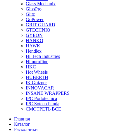
Glass Mechanix
GlissPro
Glitz
GoPower
GRIT GUARD
GTECHNIQ
GYEON
HANKO
HAWK
Hendlex
Hi-Tech Industries
Himprofline
HKC
Hot Wheels
HUBERTH
IK Goizper
INNOVACAR
INSANE WRAPPERS
IPC Portotecnica
IPC Soteco Panda
СМОТРЕТЬ ВСЕ
Главная
Каталог
Расходники