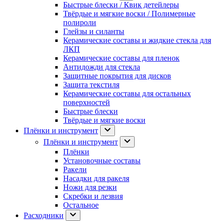
Быстрые блески / Квик детейлеры
Твёрдые и мягкие воски / Полимерные
полироли
Глейзы и силанты
Керамические составы и жидкие стекла для
ЛКП
Керамические составы для пленок
Антидожди для стекла
Защитные покрытия для дисков
Защита текстиля
Керамические составы для остальных
поверхностей
Быстрые блески
Твёрдые и мягкие воски
Плёнки и инструмент
Плёнки и инструмент
Плёнки
Установочные составы
Ракели
Насадки для ракеля
Ножи для резки
Скребки и лезвия
Остальное
Расходники