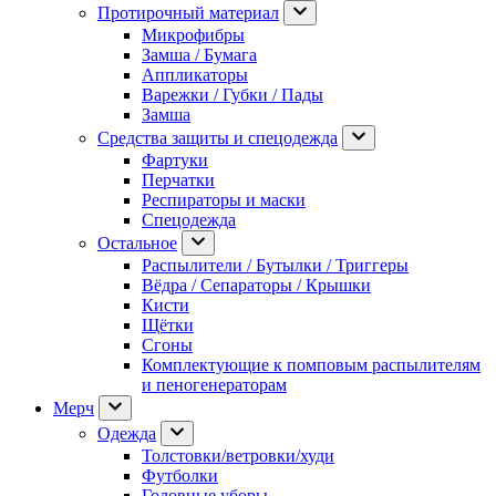
Протирочный материал
Микрофибры
Замша / Бумага
Аппликаторы
Варежки / Губки / Пады
Замша
Средства защиты и спецодежда
Фартуки
Перчатки
Респираторы и маски
Спецодежда
Остальное
Распылители / Бутылки / Триггеры
Вёдра / Сепараторы / Крышки
Кисти
Щётки
Сгоны
Комплектующие к помповым распылителям
и пеногенераторам
Мерч
Одежда
Толстовки/ветровки/худи
Футболки
Головные уборы