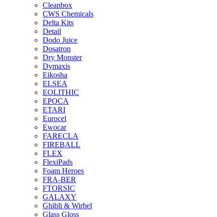
Cleanbox
CWS Chemicals
Delta Kits
Detail
Dodo Juice
Dosatron
Dry Monster
Dymaxis
Eikosha
ELSEA
EOLITHIC
EPOCA
ETARI
Eurocel
Ewocar
FARECLA
FIREBALL
FLEX
FlexiPads
Foam Heroes
FRA-BER
FTORSIC
GALAXY
Ghibli & Wirbel
Glass Gloss