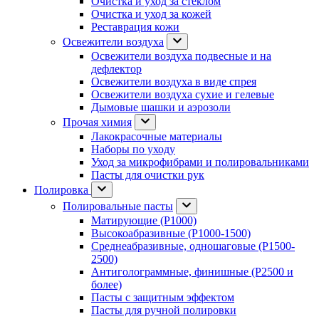
Очистка и уход за стеклом
Очистка и уход за кожей
Реставрация кожи
Освежители воздуха
Освежители воздуха подвесные и на
дефлектор
Освежители воздуха в виде спрея
Освежители воздуха сухие и гелевые
Дымовые шашки и аэрозоли
Прочая химия
Лакокрасочные материалы
Наборы по уходу
Уход за микрофибрами и полировальниками
Пасты для очистки рук
Полировка
Полировальные пасты
Матирующие (P1000)
Высокоабразивные (P1000-1500)
Среднеабразивные, одношаговые (P1500-
2500)
Антиголограммные, финишные (P2500 и
более)
Пасты с защитным эффектом
Пасты для ручной полировки