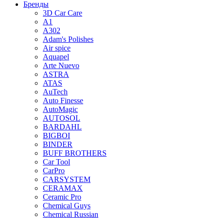
Бренды
3D Car Care
A1
A302
Adam's Polishes
Air spice
Aquapel
Arte Nuevo
ASTRA
ATAS
AuTech
Auto Finesse
AutoMagic
AUTOSOL
BARDAHL
BIGBOI
BINDER
BUFF BROTHERS
Car Tool
CarPro
CARSYSTEM
CERAMAX
Ceramic Pro
Chemical Guys
Chemical Russian