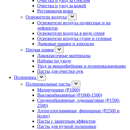
Очистка и уход за стеклом
Очистка и уход за кожей
Реставрация кожи
Освежители воздуха
Освежители воздуха подвесные и на
дефлектор
Освежители воздуха в виде спрея
Освежители воздуха сухие и гелевые
Дымовые шашки и аэрозоли
Прочая химия
Лакокрасочные материалы
Наборы по уходу
Уход за микрофибрами и полировальниками
Пасты для очистки рук
Полировка
Полировальные пасты
Матирующие (P1000)
Высокоабразивные (P1000-1500)
Среднеабразивные, одношаговые (P1500-
2500)
Антиголограммные, финишные (P2500 и
более)
Пасты с защитным эффектом
Пасты для ручной полировки