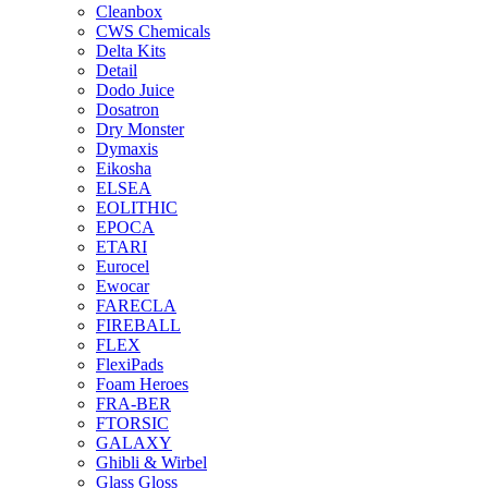
Cleanbox
CWS Chemicals
Delta Kits
Detail
Dodo Juice
Dosatron
Dry Monster
Dymaxis
Eikosha
ELSEA
EOLITHIC
EPOCA
ETARI
Eurocel
Ewocar
FARECLA
FIREBALL
FLEX
FlexiPads
Foam Heroes
FRA-BER
FTORSIC
GALAXY
Ghibli & Wirbel
Glass Gloss