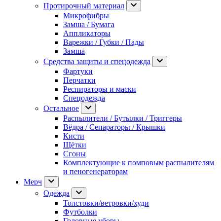
Протирочный материал
Микрофибры
Замша / Бумага
Аппликаторы
Варежки / Губки / Пады
Замша
Средства защиты и спецодежда
Фартуки
Перчатки
Респираторы и маски
Спецодежда
Остальное
Распылители / Бутылки / Триггеры
Вёдра / Сепараторы / Крышки
Кисти
Щётки
Сгоны
Комплектующие к помповым распылителям
и пеногенераторам
Мерч
Одежда
Толстовки/ветровки/худи
Футболки
Головные уборы