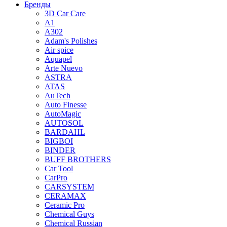
Бренды
3D Car Care
A1
A302
Adam's Polishes
Air spice
Aquapel
Arte Nuevo
ASTRA
ATAS
AuTech
Auto Finesse
AutoMagic
AUTOSOL
BARDAHL
BIGBOI
BINDER
BUFF BROTHERS
Car Tool
CarPro
CARSYSTEM
CERAMAX
Ceramic Pro
Chemical Guys
Chemical Russian