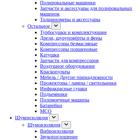
Полировальные машинки
Запчасти и аксессуары для полировальных
машинок
Толщиномеры и аксессуары
Остальное
Турбосушки и комплектующие
Дрели, шуруповёрты и фены
Компрессоры безмасляные
Компрессоры поршеновые
Катушки
Запчасти для компрессоров
Воздушное оборудование
Краскопульты
Мебель / Другие принадлежности
Прожекторы / лампы / светильники
Инфракрасные сушки
Подъемники
Поломоечные машины
Батарейки
МСО
Шумоизоляция
Шумоизоляция
Виброизоляция
Звукопоглощение