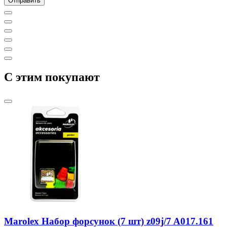
C этим покупают
Marolex Набор форсунок (7 шт) z09j/7 A017.161