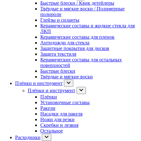
Быстрые блески / Квик детейлеры
Твёрдые и мягкие воски / Полимерные
полироли
Глейзы и силанты
Керамические составы и жидкие стекла для
ЛКП
Керамические составы для пленок
Антидожди для стекла
Защитные покрытия для дисков
Защита текстиля
Керамические составы для остальных
поверхностей
Быстрые блески
Твёрдые и мягкие воски
Плёнки и инструмент
Плёнки и инструмент
Плёнки
Установочные составы
Ракели
Насадки для ракеля
Ножи для резки
Скребки и лезвия
Остальное
Расходники