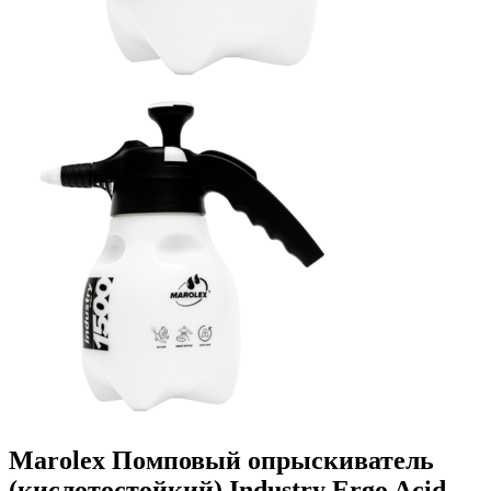
Marolex Помповый опрыскиватель
(кислотостойкий) Industry Ergo Acid