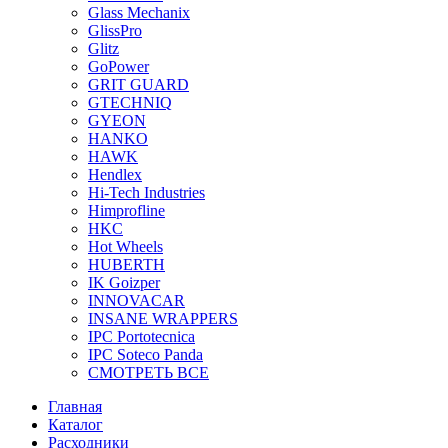
Glass Mechanix
GlissPro
Glitz
GoPower
GRIT GUARD
GTECHNIQ
GYEON
HANKO
HAWK
Hendlex
Hi-Tech Industries
Himprofline
HKC
Hot Wheels
HUBERTH
IK Goizper
INNOVACAR
INSANE WRAPPERS
IPC Portotecnica
IPC Soteco Panda
СМОТРЕТЬ ВСЕ
Главная
Каталог
Расходники