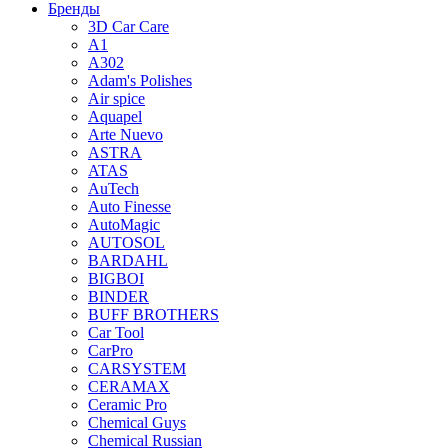
Бренды
3D Car Care
A1
A302
Adam's Polishes
Air spice
Aquapel
Arte Nuevo
ASTRA
ATAS
AuTech
Auto Finesse
AutoMagic
AUTOSOL
BARDAHL
BIGBOI
BINDER
BUFF BROTHERS
Car Tool
CarPro
CARSYSTEM
CERAMAX
Ceramic Pro
Chemical Guys
Chemical Russian