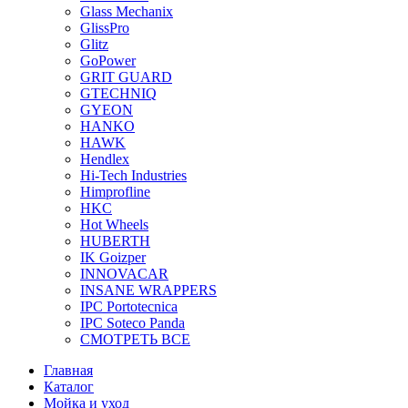
Glass Mechanix
GlissPro
Glitz
GoPower
GRIT GUARD
GTECHNIQ
GYEON
HANKO
HAWK
Hendlex
Hi-Tech Industries
Himprofline
HKC
Hot Wheels
HUBERTH
IK Goizper
INNOVACAR
INSANE WRAPPERS
IPC Portotecnica
IPC Soteco Panda
СМОТРЕТЬ ВСЕ
Главная
Каталог
Мойка и уход