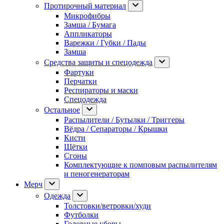
Протирочный материал
Микрофибры
Замша / Бумага
Аппликаторы
Варежки / Губки / Пады
Замша
Средства защиты и спецодежда
Фартуки
Перчатки
Респираторы и маски
Спецодежда
Остальное
Распылители / Бутылки / Триггеры
Вёдра / Сепараторы / Крышки
Кисти
Щётки
Сгоны
Комплектующие к помповым распылителям
и пеногенераторам
Мерч
Одежда
Толстовки/ветровки/худи
Футболки
Головные уборы