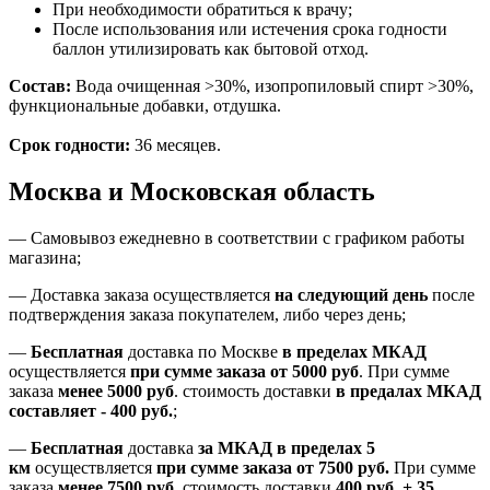
При необходимости обратиться к врачу;
После использования или истечения срока годности
баллон утилизировать как бытовой отход.
Состав:
Вода очищенная >30%, изопропиловый спирт >30%,
функциональные добавки, отдушка.
Срок годности:
36 месяцев.
Москва и Московская область
—
Самовывоз ежедневно в соответствии с графиком работы
магазина;
— Доставка заказа осуществляется
на
следующий день
после
подтверждения заказа покупателем
, либо
через день
;
—
Бесплатная
доставка
по Москве
в пределах МКАД
осуществляется
при сумме заказа
от 5000 руб
.
При сумме
заказа
менее 5000 руб
.
стоимость доставки
в предалах МКАД
составляет
-
400 руб.
;
—
Бесплатная
доставка
за МКАД
в пределах 5
км
осуществляется
при сумме заказа
от 7500 руб.
При сумме
заказа
менее 7500
руб.
стоимость доставки
400 руб. + 35