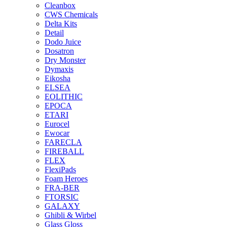
Cleanbox
CWS Chemicals
Delta Kits
Detail
Dodo Juice
Dosatron
Dry Monster
Dymaxis
Eikosha
ELSEA
EOLITHIC
EPOCA
ETARI
Eurocel
Ewocar
FARECLA
FIREBALL
FLEX
FlexiPads
Foam Heroes
FRA-BER
FTORSIC
GALAXY
Ghibli & Wirbel
Glass Gloss