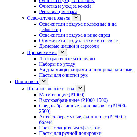
Очистка и уход за стеклом
Очистка и уход за кожей
Реставрация кожи
Освежители воздуха
Освежители воздуха подвесные и на
дефлектор
Освежители воздуха в виде спрея
Освежители воздуха сухие и гелевые
Дымовые шашки и аэрозоли
Прочая химия
Лакокрасочные материалы
Наборы по уходу
Уход за микрофибрами и полировальниками
Пасты для очистки рук
Полировка
Полировальные пасты
Матирующие (P1000)
Высокоабразивные (P1000-1500)
Среднеабразивные, одношаговые (P1500-
2500)
Антиголограммные, финишные (P2500 и
более)
Пасты с защитным эффектом
Пасты для ручной полировки