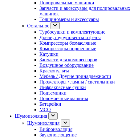
Полировальные машинки
Запчасти и аксессуары для полировальных
машинок
Толщиномеры и аксессуары
Остальное
Турбосушки и комплектующие
Дрели, шуруповёрты и фены
Компрессоры безмасляные
Компрессоры поршеновые
Катушки
Запчасти для компрессоров
Воздушное оборудование
Краскопульты
Мебель / Другие принадлежности
Прожекторы / лампы / светильники
Инфракрасные сушки
Подъемники
Поломоечные машины
Батарейки
МСО
Шумоизоляция
Шумоизоляция
Виброизоляция
Звукопоглощение