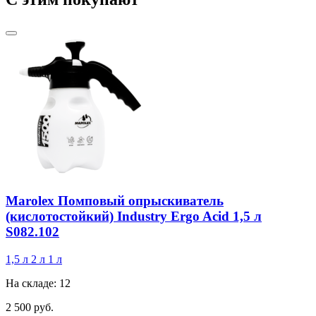
Marolex Помповый опрыскиватель
(кислотостойкий) Industry Ergo Acid 1,5 л
S082.102
1,5 л
2 л
1 л
На складе: 12
2 500 руб.