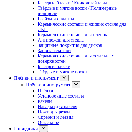
Быстрые блески / Квик детейлеры
Твёрдые и мягкие воски / Полимерные
полироли
Глейзы и силанты
Керамические составы и жидкие стекла для
ЛКП
Керамические составы для пленок
Антидожди для стекла
Защитные покрытия для дисков
Защита текстиля
Керамические составы для остальных
поверхностей
Быстрые блески
Твёрдые и мягкие воски
Плёнки и инструмент
Плёнки и инструмент
Плёнки
Установочные составы
Ракели
Насадки для ракеля
Ножи для резки
Скребки и лезвия
Остальное
Расходники