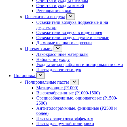
Очистка и уход за стеклом
Очистка и уход за кожей
Реставрация кожи
Освежители воздуха
Освежители воздуха подвесные и на
дефлектор
Освежители воздуха в виде спрея
Освежители воздуха сухие и гелевые
Дымовые шашки и аэрозоли
Прочая химия
Лакокрасочные материалы
Наборы по уходу
Уход за микрофибрами и полировальниками
Пасты для очистки рук
Полировка
Полировальные пасты
Матирующие (P1000)
Высокоабразивные (P1000-1500)
Среднеабразивные, одношаговые (P1500-
2500)
Антиголограммные, финишные (P2500 и
более)
Пасты с защитным эффектом
Пасты для ручной полировки