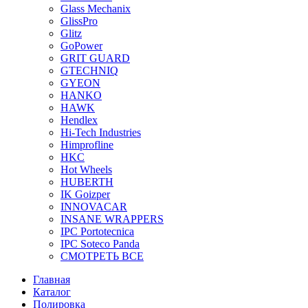
Glass Mechanix
GlissPro
Glitz
GoPower
GRIT GUARD
GTECHNIQ
GYEON
HANKO
HAWK
Hendlex
Hi-Tech Industries
Himprofline
HKC
Hot Wheels
HUBERTH
IK Goizper
INNOVACAR
INSANE WRAPPERS
IPC Portotecnica
IPC Soteco Panda
СМОТРЕТЬ ВСЕ
Главная
Каталог
Полировка