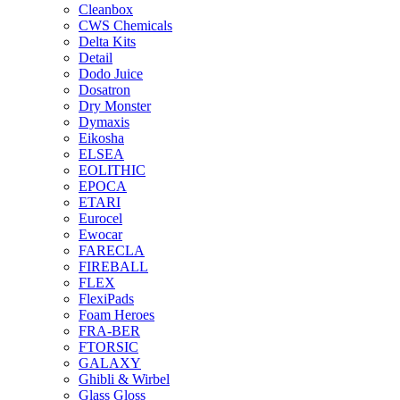
Cleanbox
CWS Chemicals
Delta Kits
Detail
Dodo Juice
Dosatron
Dry Monster
Dymaxis
Eikosha
ELSEA
EOLITHIC
EPOCA
ETARI
Eurocel
Ewocar
FARECLA
FIREBALL
FLEX
FlexiPads
Foam Heroes
FRA-BER
FTORSIC
GALAXY
Ghibli & Wirbel
Glass Gloss