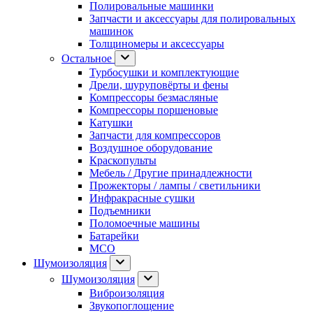
Полировальные машинки
Запчасти и аксессуары для полировальных
машинок
Толщиномеры и аксессуары
Остальное
Турбосушки и комплектующие
Дрели, шуруповёрты и фены
Компрессоры безмасляные
Компрессоры поршеновые
Катушки
Запчасти для компрессоров
Воздушное оборудование
Краскопульты
Мебель / Другие принадлежности
Прожекторы / лампы / светильники
Инфракрасные сушки
Подъемники
Поломоечные машины
Батарейки
МСО
Шумоизоляция
Шумоизоляция
Виброизоляция
Звукопоглощение