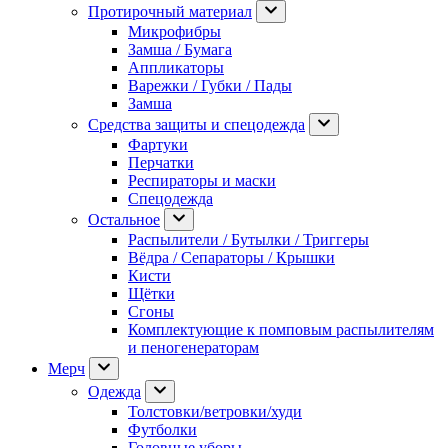
Протирочный материал
Микрофибры
Замша / Бумага
Аппликаторы
Варежки / Губки / Пады
Замша
Средства защиты и спецодежда
Фартуки
Перчатки
Респираторы и маски
Спецодежда
Остальное
Распылители / Бутылки / Триггеры
Вёдра / Сепараторы / Крышки
Кисти
Щётки
Сгоны
Комплектующие к помповым распылителям
и пеногенераторам
Мерч
Одежда
Толстовки/ветровки/худи
Футболки
Головные уборы