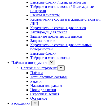
Быстрые блески / Квик детейлеры
Твёрдые и мягкие воски / Полимерные
полироли
Глейзы и силанты
Керамические составы и жидкие стекла для
ЛКП
Керамические составы для пленок
Антидожди для стекла
Защитные покрытия для дисков
Защита текстиля
Керамические составы для остальных
поверхностей
Быстрые блески
Твёрдые и мягкие воски
Плёнки и инструмент
Плёнки и инструмент
Плёнки
Установочные составы
Ракели
Насадки для ракеля
Ножи для резки
Скребки и лезвия
Остальное
Расходники