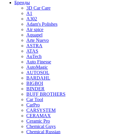
Бренды
3D Car Care
A1
A302
Adam's Polishes
Air spice
Aquapel
Arte Nuevo
ASTRA
ATAS
AuTech
Auto Finesse
AutoMagic
AUTOSOL
BARDAHL
BIGBOI
BINDER
BUFF BROTHERS
Car Tool
CarPro
CARSYSTEM
CERAMAX
Ceramic Pro
Chemical Guys
Chemical Russian