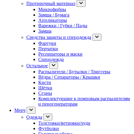
Протирочный материал
Микрофибры
Замша / Бумага
Аппликаторы
Варежки / Губки / Пады
Замша
Средства защиты и спецодежда
Фартуки
Перчатки
Респираторы и маски
Спецодежда
Остальное
Распылители / Бутылки / Триггеры
Вёдра / Сепараторы / Крышки
Кисти
Щётки
Сгоны
Комплектующие к помповым распылителям
и пеногенераторам
Мерч
Одежда
Толстовки/ветровки/худи
Футболки
Головные уборы