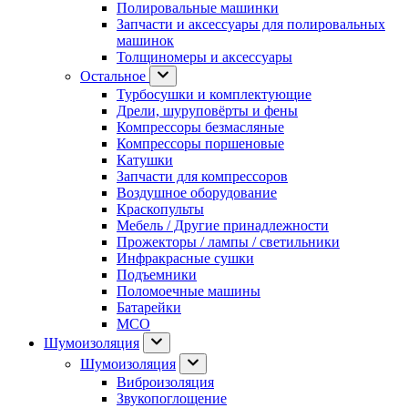
Полировальные машинки
Запчасти и аксессуары для полировальных
машинок
Толщиномеры и аксессуары
Остальное
Турбосушки и комплектующие
Дрели, шуруповёрты и фены
Компрессоры безмасляные
Компрессоры поршеновые
Катушки
Запчасти для компрессоров
Воздушное оборудование
Краскопульты
Мебель / Другие принадлежности
Прожекторы / лампы / светильники
Инфракрасные сушки
Подъемники
Поломоечные машины
Батарейки
МСО
Шумоизоляция
Шумоизоляция
Виброизоляция
Звукопоглощение