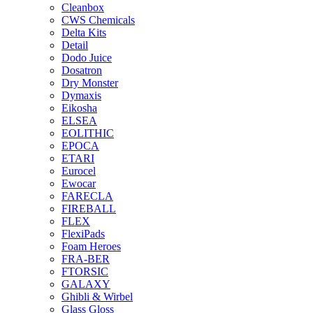
Cleanbox
CWS Chemicals
Delta Kits
Detail
Dodo Juice
Dosatron
Dry Monster
Dymaxis
Eikosha
ELSEA
EOLITHIC
EPOCA
ETARI
Eurocel
Ewocar
FARECLA
FIREBALL
FLEX
FlexiPads
Foam Heroes
FRA-BER
FTORSIC
GALAXY
Ghibli & Wirbel
Glass Gloss