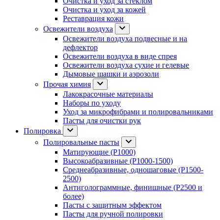
Очистка и уход за стеклом
Очистка и уход за кожей
Реставрация кожи
Освежители воздуха
Освежители воздуха подвесные и на
дефлектор
Освежители воздуха в виде спрея
Освежители воздуха сухие и гелевые
Дымовые шашки и аэрозоли
Прочая химия
Лакокрасочные материалы
Наборы по уходу
Уход за микрофибрами и полировальниками
Пасты для очистки рук
Полировка
Полировальные пасты
Матирующие (P1000)
Высокоабразивные (P1000-1500)
Среднеабразивные, одношаговые (P1500-
2500)
Антиголограммные, финишные (P2500 и
более)
Пасты с защитным эффектом
Пасты для ручной полировки