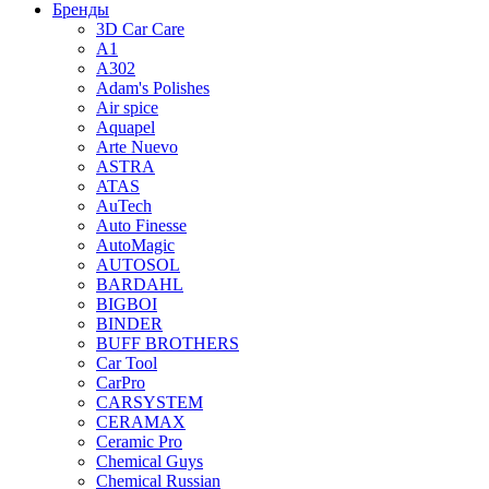
Бренды
3D Car Care
A1
A302
Adam's Polishes
Air spice
Aquapel
Arte Nuevo
ASTRA
ATAS
AuTech
Auto Finesse
AutoMagic
AUTOSOL
BARDAHL
BIGBOI
BINDER
BUFF BROTHERS
Car Tool
CarPro
CARSYSTEM
CERAMAX
Ceramic Pro
Chemical Guys
Chemical Russian