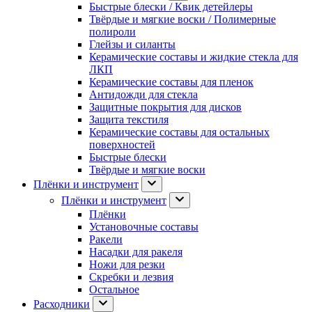
Быстрые блески / Квик детейлеры
Твёрдые и мягкие воски / Полимерные
полироли
Глейзы и силанты
Керамические составы и жидкие стекла для
ЛКП
Керамические составы для пленок
Антидожди для стекла
Защитные покрытия для дисков
Защита текстиля
Керамические составы для остальных
поверхностей
Быстрые блески
Твёрдые и мягкие воски
Плёнки и инструмент
Плёнки и инструмент
Плёнки
Установочные составы
Ракели
Насадки для ракеля
Ножи для резки
Скребки и лезвия
Остальное
Расходники