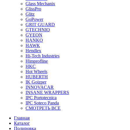
Glass Mechanix
GlissPro
Glitz
GoPower
GRIT GUARD
GTECHNIQ
GYEON
HANKO
HAWK
Hendlex
Hi-Tech Industries
Himprofline
HKC
Hot Wheels
HUBERTH
IK Goizper
INNOVACAR
INSANE WRAPPERS
IPC Portotecnica
IPC Soteco Panda
СМОТРЕТЬ ВСЕ
Главная
Каталог
Полировка