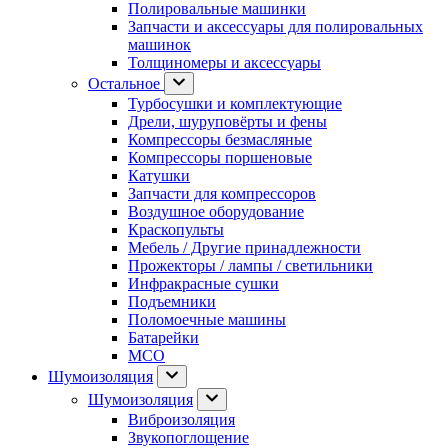
Полировальные машинки
Запчасти и аксессуары для полировальных
машинок
Толщиномеры и аксессуары
Остальное
Турбосушки и комплектующие
Дрели, шуруповёрты и фены
Компрессоры безмасляные
Компрессоры поршеновые
Катушки
Запчасти для компрессоров
Воздушное оборудование
Краскопульты
Мебель / Другие принадлежности
Прожекторы / лампы / светильники
Инфракрасные сушки
Подъемники
Поломоечные машины
Батарейки
МСО
Шумоизоляция
Шумоизоляция
Виброизоляция
Звукопоглощение