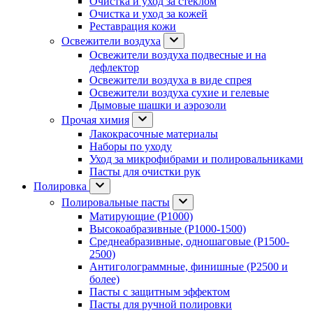
Очистка и уход за стеклом
Очистка и уход за кожей
Реставрация кожи
Освежители воздуха
Освежители воздуха подвесные и на
дефлектор
Освежители воздуха в виде спрея
Освежители воздуха сухие и гелевые
Дымовые шашки и аэрозоли
Прочая химия
Лакокрасочные материалы
Наборы по уходу
Уход за микрофибрами и полировальниками
Пасты для очистки рук
Полировка
Полировальные пасты
Матирующие (P1000)
Высокоабразивные (P1000-1500)
Среднеабразивные, одношаговые (P1500-
2500)
Антиголограммные, финишные (P2500 и
более)
Пасты с защитным эффектом
Пасты для ручной полировки