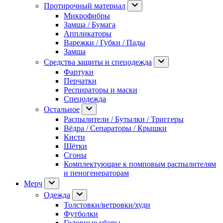
Протирочный материал
Микрофибры
Замша / Бумага
Аппликаторы
Варежки / Губки / Пады
Замша
Средства защиты и спецодежда
Фартуки
Перчатки
Респираторы и маски
Спецодежда
Остальное
Распылители / Бутылки / Триггеры
Вёдра / Сепараторы / Крышки
Кисти
Щётки
Сгоны
Комплектующие к помповым распылителям
и пеногенераторам
Мерч
Одежда
Толстовки/ветровки/худи
Футболки
Головные уборы