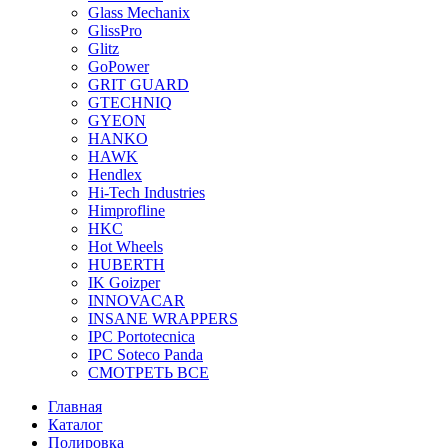
Glass Mechanix
GlissPro
Glitz
GoPower
GRIT GUARD
GTECHNIQ
GYEON
HANKO
HAWK
Hendlex
Hi-Tech Industries
Himprofline
HKC
Hot Wheels
HUBERTH
IK Goizper
INNOVACAR
INSANE WRAPPERS
IPC Portotecnica
IPC Soteco Panda
СМОТРЕТЬ ВСЕ
Главная
Каталог
Полировка