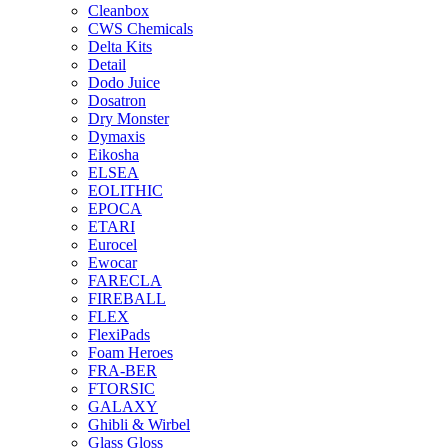
Cleanbox
CWS Chemicals
Delta Kits
Detail
Dodo Juice
Dosatron
Dry Monster
Dymaxis
Eikosha
ELSEA
EOLITHIC
EPOCA
ETARI
Eurocel
Ewocar
FARECLA
FIREBALL
FLEX
FlexiPads
Foam Heroes
FRA-BER
FTORSIC
GALAXY
Ghibli & Wirbel
Glass Gloss