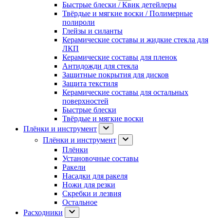
Быстрые блески / Квик детейлеры
Твёрдые и мягкие воски / Полимерные
полироли
Глейзы и силанты
Керамические составы и жидкие стекла для
ЛКП
Керамические составы для пленок
Антидожди для стекла
Защитные покрытия для дисков
Защита текстиля
Керамические составы для остальных
поверхностей
Быстрые блески
Твёрдые и мягкие воски
Плёнки и инструмент
Плёнки и инструмент
Плёнки
Установочные составы
Ракели
Насадки для ракеля
Ножи для резки
Скребки и лезвия
Остальное
Расходники