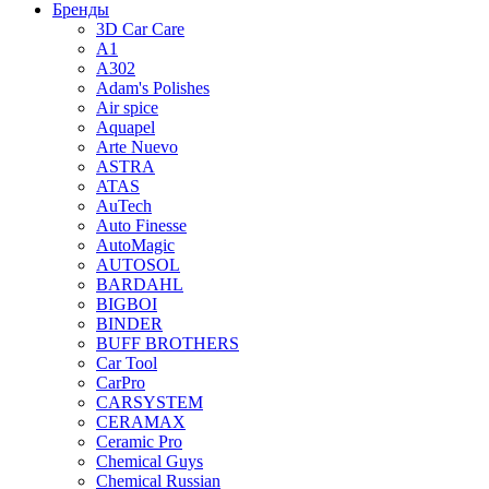
Бренды
3D Car Care
A1
A302
Adam's Polishes
Air spice
Aquapel
Arte Nuevo
ASTRA
ATAS
AuTech
Auto Finesse
AutoMagic
AUTOSOL
BARDAHL
BIGBOI
BINDER
BUFF BROTHERS
Car Tool
CarPro
CARSYSTEM
CERAMAX
Ceramic Pro
Chemical Guys
Chemical Russian