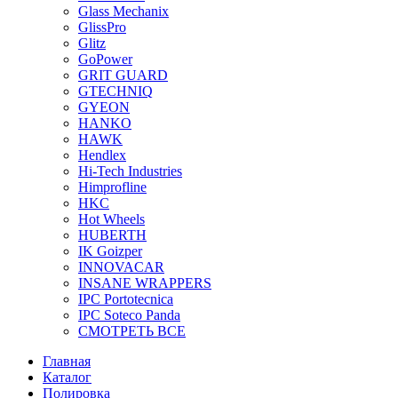
Glass Mechanix
GlissPro
Glitz
GoPower
GRIT GUARD
GTECHNIQ
GYEON
HANKO
HAWK
Hendlex
Hi-Tech Industries
Himprofline
HKC
Hot Wheels
HUBERTH
IK Goizper
INNOVACAR
INSANE WRAPPERS
IPC Portotecnica
IPC Soteco Panda
СМОТРЕТЬ ВСЕ
Главная
Каталог
Полировка