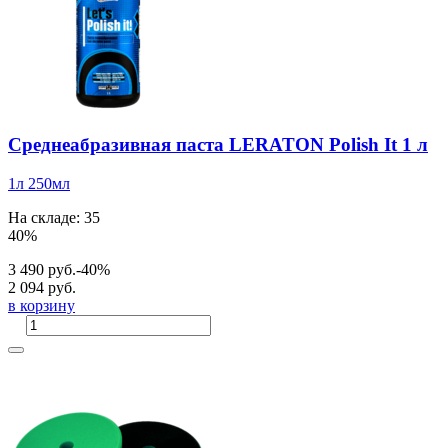
Среднеабразивная паста LERATON Polish It 1 л
1л
250мл
На складе: 35
40%
3 490 руб.
-40%
2 094 руб.
в корзину