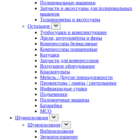
Полировальные машинки
Запчасти и аксессуары для полировальных
машинок
Толщиномеры и аксессуары
Остальное
Турбосушки и комплектующие
Дрели, шуруповёрты и фены
Компрессоры безмасляные
Компрессоры поршеновые
Катушки
Запчасти для компрессоров
Воздушное оборудование
Краскопульты
Мебель / Другие принадлежности
Прожекторы / лампы / светильники
Инфракрасные сушки
Подъемники
Поломоечные машины
Батарейки
МСО
Шумоизоляция
Шумоизоляция
Виброизоляция
Звукопоглощение