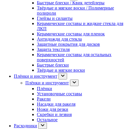
Быстрые блески / Квик детейлеры
Твёрдые и мягкие воски / Полимерные
полироли
Глейзы и силанты
Керамические составы и жидкие стекла для
ЛКП
Керамические составы для пленок
Антидожди для стекла
Защитные покрытия для дисков
Защита текстиля
Керамические составы для остальных
поверхностей
Быстрые блески
Твёрдые и мягкие воски
Плёнки и инструмент
Плёнки и инструмент
Плёнки
Установочные составы
Ракели
Насадки для ракеля
Ножи для резки
Скребки и лезвия
Остальное
Расходники