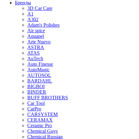
Бренды
3D Car Care
A1
A302
Adam's Polishes
Air spice
Aquapel
Arte Nuevo
ASTRA
ATAS
AuTech
Auto Finesse
AutoMagic
AUTOSOL
BARDAHL
BIGBOI
BINDER
BUFF BROTHERS
Car Tool
CarPro
CARSYSTEM
CERAMAX
Ceramic Pro
Chemical Guys
Chemical Russian