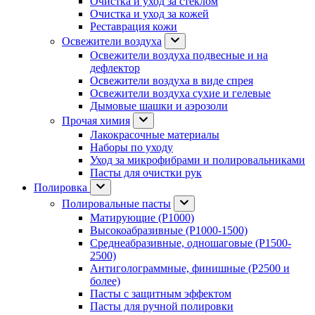
Очистка и уход за стеклом
Очистка и уход за кожей
Реставрация кожи
Освежители воздуха
Освежители воздуха подвесные и на
дефлектор
Освежители воздуха в виде спрея
Освежители воздуха сухие и гелевые
Дымовые шашки и аэрозоли
Прочая химия
Лакокрасочные материалы
Наборы по уходу
Уход за микрофибрами и полировальниками
Пасты для очистки рук
Полировка
Полировальные пасты
Матирующие (P1000)
Высокоабразивные (P1000-1500)
Среднеабразивные, одношаговые (P1500-
2500)
Антиголограммные, финишные (P2500 и
более)
Пасты с защитным эффектом
Пасты для ручной полировки