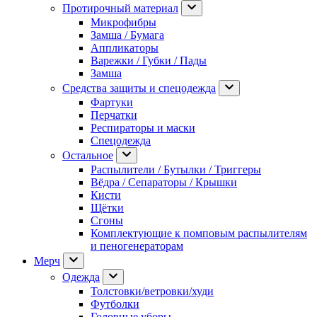
Протирочный материал
Микрофибры
Замша / Бумага
Аппликаторы
Варежки / Губки / Пады
Замша
Средства защиты и спецодежда
Фартуки
Перчатки
Респираторы и маски
Спецодежда
Остальное
Распылители / Бутылки / Триггеры
Вёдра / Сепараторы / Крышки
Кисти
Щётки
Сгоны
Комплектующие к помповым распылителям
и пеногенераторам
Мерч
Одежда
Толстовки/ветровки/худи
Футболки
Головные уборы