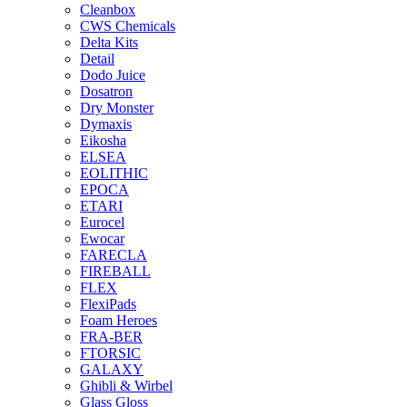
Cleanbox
CWS Chemicals
Delta Kits
Detail
Dodo Juice
Dosatron
Dry Monster
Dymaxis
Eikosha
ELSEA
EOLITHIC
EPOCA
ETARI
Eurocel
Ewocar
FARECLA
FIREBALL
FLEX
FlexiPads
Foam Heroes
FRA-BER
FTORSIC
GALAXY
Ghibli & Wirbel
Glass Gloss