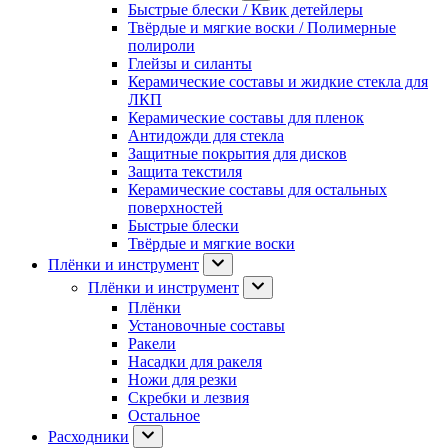
Быстрые блески / Квик детейлеры
Твёрдые и мягкие воски / Полимерные
полироли
Глейзы и силанты
Керамические составы и жидкие стекла для
ЛКП
Керамические составы для пленок
Антидожди для стекла
Защитные покрытия для дисков
Защита текстиля
Керамические составы для остальных
поверхностей
Быстрые блески
Твёрдые и мягкие воски
Плёнки и инструмент
Плёнки и инструмент
Плёнки
Установочные составы
Ракели
Насадки для ракеля
Ножи для резки
Скребки и лезвия
Остальное
Расходники