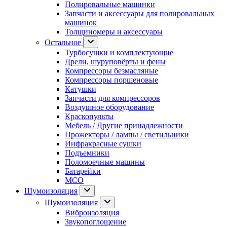
Полировальные машинки
Запчасти и аксессуары для полировальных
машинок
Толщиномеры и аксессуары
Остальное
Турбосушки и комплектующие
Дрели, шуруповёрты и фены
Компрессоры безмасляные
Компрессоры поршеновые
Катушки
Запчасти для компрессоров
Воздушное оборудование
Краскопульты
Мебель / Другие принадлежности
Прожекторы / лампы / светильники
Инфракрасные сушки
Подъемники
Поломоечные машины
Батарейки
МСО
Шумоизоляция
Шумоизоляция
Виброизоляция
Звукопоглощение