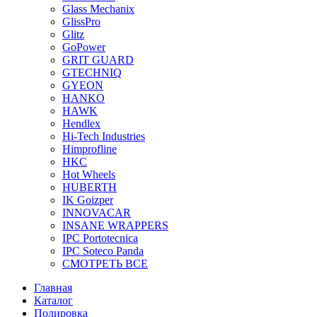
Glass Mechanix
GlissPro
Glitz
GoPower
GRIT GUARD
GTECHNIQ
GYEON
HANKO
HAWK
Hendlex
Hi-Tech Industries
Himprofline
HKC
Hot Wheels
HUBERTH
IK Goizper
INNOVACAR
INSANE WRAPPERS
IPC Portotecnica
IPC Soteco Panda
СМОТРЕТЬ ВСЕ
Главная
Каталог
Полировка