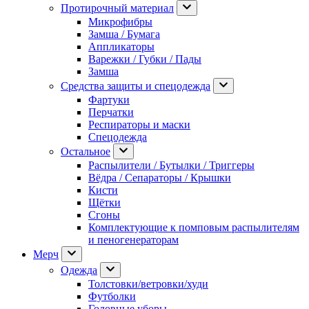
Протирочный материал
Микрофибры
Замша / Бумага
Аппликаторы
Варежки / Губки / Пады
Замша
Средства защиты и спецодежда
Фартуки
Перчатки
Респираторы и маски
Спецодежда
Остальное
Распылители / Бутылки / Триггеры
Вёдра / Сепараторы / Крышки
Кисти
Щётки
Сгоны
Комплектующие к помповым распылителям
и пеногенераторам
Мерч
Одежда
Толстовки/ветровки/худи
Футболки
Головные уборы