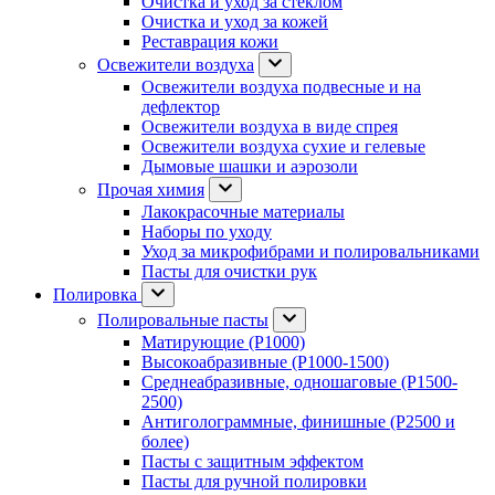
Очистка и уход за стеклом
Очистка и уход за кожей
Реставрация кожи
Освежители воздуха
Освежители воздуха подвесные и на
дефлектор
Освежители воздуха в виде спрея
Освежители воздуха сухие и гелевые
Дымовые шашки и аэрозоли
Прочая химия
Лакокрасочные материалы
Наборы по уходу
Уход за микрофибрами и полировальниками
Пасты для очистки рук
Полировка
Полировальные пасты
Матирующие (P1000)
Высокоабразивные (P1000-1500)
Среднеабразивные, одношаговые (P1500-
2500)
Антиголограммные, финишные (P2500 и
более)
Пасты с защитным эффектом
Пасты для ручной полировки