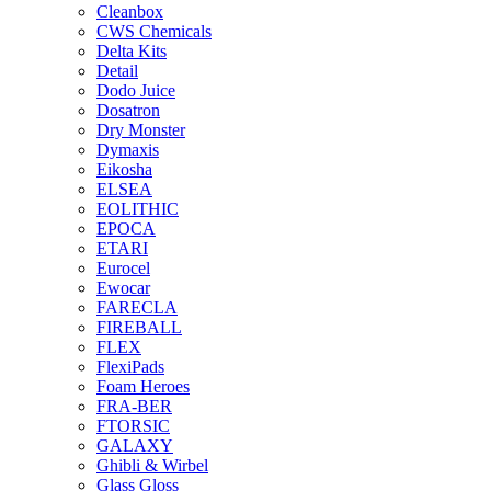
Cleanbox
CWS Chemicals
Delta Kits
Detail
Dodo Juice
Dosatron
Dry Monster
Dymaxis
Eikosha
ELSEA
EOLITHIC
EPOCA
ETARI
Eurocel
Ewocar
FARECLA
FIREBALL
FLEX
FlexiPads
Foam Heroes
FRA-BER
FTORSIC
GALAXY
Ghibli & Wirbel
Glass Gloss