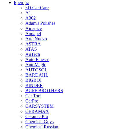
Бренды
3D Car Care
A1
A302
Adam's Polishes
Air spice
Aquapel
Arte Nuevo
ASTRA
ATAS
AuTech
Auto Finesse
AutoMagic
AUTOSOL
BARDAHL
BIGBOI
BINDER
BUFF BROTHERS
Car Tool
CarPro
CARSYSTEM
CERAMAX
Ceramic Pro
Chemical Guys
Chemical Russian