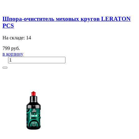
Шпора-очиститель меховых кругов LERATON
PCS
На складе: 14
799 руб.
в корзину