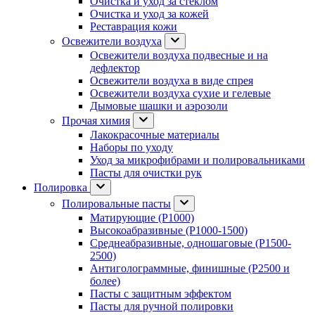
Очистка и уход за стеклом
Очистка и уход за кожей
Реставрация кожи
Освежители воздуха
Освежители воздуха подвесные и на
дефлектор
Освежители воздуха в виде спрея
Освежители воздуха сухие и гелевые
Дымовые шашки и аэрозоли
Прочая химия
Лакокрасочные материалы
Наборы по уходу
Уход за микрофибрами и полировальниками
Пасты для очистки рук
Полировка
Полировальные пасты
Матирующие (P1000)
Высокоабразивные (P1000-1500)
Среднеабразивные, одношаговые (P1500-
2500)
Антиголограммные, финишные (P2500 и
более)
Пасты с защитным эффектом
Пасты для ручной полировки