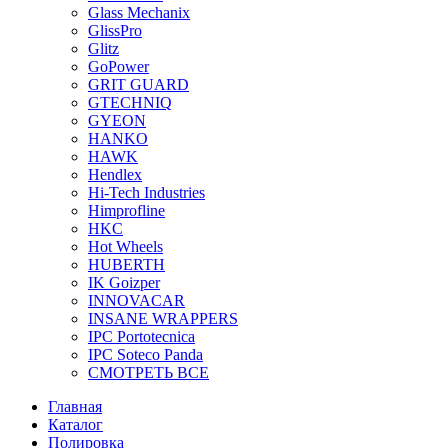
Glass Mechanix
GlissPro
Glitz
GoPower
GRIT GUARD
GTECHNIQ
GYEON
HANKO
HAWK
Hendlex
Hi-Tech Industries
Himprofline
HKC
Hot Wheels
HUBERTH
IK Goizper
INNOVACAR
INSANE WRAPPERS
IPC Portotecnica
IPC Soteco Panda
СМОТРЕТЬ ВСЕ
Главная
Каталог
Полировка