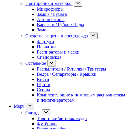
Протирочный материал
Микрофибры
Замша / Бумага
Аппликаторы
Варежки / Губки / Пады
Замша
Средства защиты и спецодежда
Фартуки
Перчатки
Респираторы и маски
Спецодежда
Остальное
Распылители / Бутылки / Триггеры
Вёдра / Сепараторы / Крышки
Кисти
Щётки
Сгоны
Комплектующие к помповым распылителям
и пеногенераторам
Мерч
Одежда
Толстовки/ветровки/худи
Футболки
Головные уборы