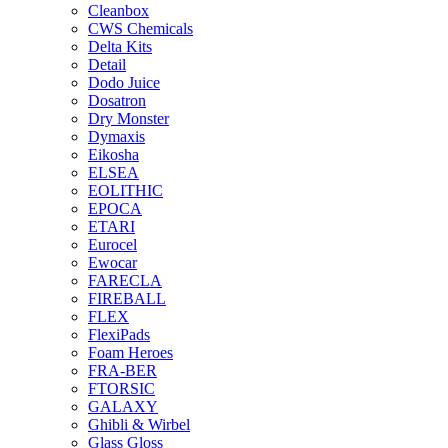
Cleanbox
CWS Chemicals
Delta Kits
Detail
Dodo Juice
Dosatron
Dry Monster
Dymaxis
Eikosha
ELSEA
EOLITHIC
EPOCA
ETARI
Eurocel
Ewocar
FARECLA
FIREBALL
FLEX
FlexiPads
Foam Heroes
FRA-BER
FTORSIC
GALAXY
Ghibli & Wirbel
Glass Gloss