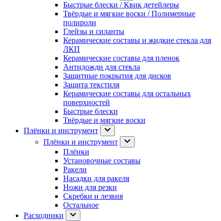
Быстрые блески / Квик детейлеры
Твёрдые и мягкие воски / Полимерные
полироли
Глейзы и силанты
Керамические составы и жидкие стекла для
ЛКП
Керамические составы для пленок
Антидожди для стекла
Защитные покрытия для дисков
Защита текстиля
Керамические составы для остальных
поверхностей
Быстрые блески
Твёрдые и мягкие воски
Плёнки и инструмент
Плёнки и инструмент
Плёнки
Установочные составы
Ракели
Насадки для ракеля
Ножи для резки
Скребки и лезвия
Остальное
Расходники