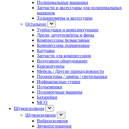
Полировальные машинки
Запчасти и аксессуары для полировальных
машинок
Толщиномеры и аксессуары
Остальное
Турбосушки и комплектующие
Дрели, шуруповёрты и фены
Компрессоры безмасляные
Компрессоры поршеновые
Катушки
Запчасти для компрессоров
Воздушное оборудование
Краскопульты
Мебель / Другие принадлежности
Прожекторы / лампы / светильники
Инфракрасные сушки
Подъемники
Поломоечные машины
Батарейки
МСО
Шумоизоляция
Шумоизоляция
Виброизоляция
Звукопоглощение