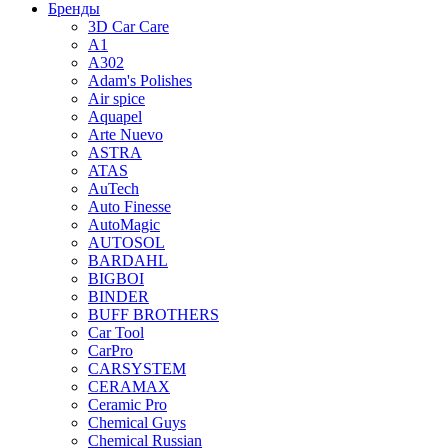
Бренды
3D Car Care
A1
A302
Adam's Polishes
Air spice
Aquapel
Arte Nuevo
ASTRA
ATAS
AuTech
Auto Finesse
AutoMagic
AUTOSOL
BARDAHL
BIGBOI
BINDER
BUFF BROTHERS
Car Tool
CarPro
CARSYSTEM
CERAMAX
Ceramic Pro
Chemical Guys
Chemical Russian