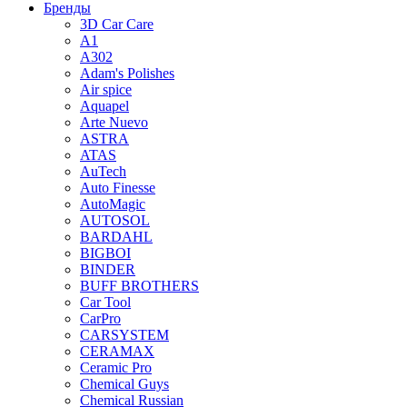
Бренды
3D Car Care
A1
A302
Adam's Polishes
Air spice
Aquapel
Arte Nuevo
ASTRA
ATAS
AuTech
Auto Finesse
AutoMagic
AUTOSOL
BARDAHL
BIGBOI
BINDER
BUFF BROTHERS
Car Tool
CarPro
CARSYSTEM
CERAMAX
Ceramic Pro
Chemical Guys
Chemical Russian