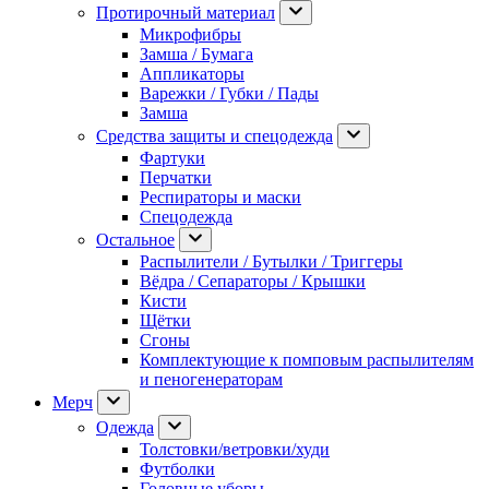
Протирочный материал
Микрофибры
Замша / Бумага
Аппликаторы
Варежки / Губки / Пады
Замша
Средства защиты и спецодежда
Фартуки
Перчатки
Респираторы и маски
Спецодежда
Остальное
Распылители / Бутылки / Триггеры
Вёдра / Сепараторы / Крышки
Кисти
Щётки
Сгоны
Комплектующие к помповым распылителям
и пеногенераторам
Мерч
Одежда
Толстовки/ветровки/худи
Футболки
Головные уборы