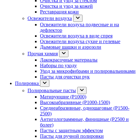
Очистка и уход за стеклом
Очистка и уход за кожей
Реставрация кожи
Освежители воздуха
Освежители воздуха подвесные и на
дефлектор
Освежители воздуха в виде спрея
Освежители воздуха сухие и гелевые
Дымовые шашки и аэрозоли
Прочая химия
Лакокрасочные материалы
Наборы по уходу
Уход за микрофибрами и полировальниками
Пасты для очистки рук
Полировка
Полировальные пасты
Матирующие (P1000)
Высокоабразивные (P1000-1500)
Среднеабразивные, одношаговые (P1500-
2500)
Антиголограммные, финишные (P2500 и
более)
Пасты с защитным эффектом
Пасты для ручной полировки