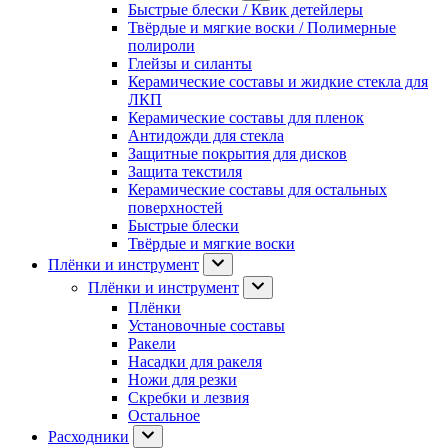
Быстрые блески / Квик детейлеры
Твёрдые и мягкие воски / Полимерные
полироли
Глейзы и силанты
Керамические составы и жидкие стекла для
ЛКП
Керамические составы для пленок
Антидожди для стекла
Защитные покрытия для дисков
Защита текстиля
Керамические составы для остальных
поверхностей
Быстрые блески
Твёрдые и мягкие воски
Плёнки и инструмент
Плёнки и инструмент
Плёнки
Установочные составы
Ракели
Насадки для ракеля
Ножи для резки
Скребки и лезвия
Остальное
Расходники