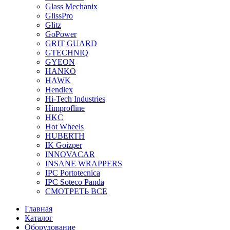
Glass Mechanix
GlissPro
Glitz
GoPower
GRIT GUARD
GTECHNIQ
GYEON
HANKO
HAWK
Hendlex
Hi-Tech Industries
Himprofline
HKC
Hot Wheels
HUBERTH
IK Goizper
INNOVACAR
INSANE WRAPPERS
IPC Portotecnica
IPC Soteco Panda
СМОТРЕТЬ ВСЕ
Главная
Каталог
Оборудование