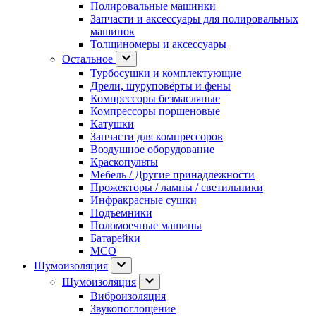
Полировальные машинки
Запчасти и аксессуары для полировальных
машинок
Толщиномеры и аксессуары
Остальное
Турбосушки и комплектующие
Дрели, шуруповёрты и фены
Компрессоры безмасляные
Компрессоры поршеновые
Катушки
Запчасти для компрессоров
Воздушное оборудование
Краскопульты
Мебель / Другие принадлежности
Прожекторы / лампы / светильники
Инфракрасные сушки
Подъемники
Поломоечные машины
Батарейки
МСО
Шумоизоляция
Шумоизоляция
Виброизоляция
Звукопоглощение