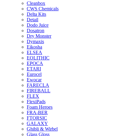
Cleanbox
CWS Chemicals
Delta Kits
Detail
Dodo Juice
Dosatron
Dry Monster
Dymaxis
Eikosha
ELSEA
EOLITHIC
EPOCA
ETARI
Eurocel
Ewocar
FARECLA
FIREBALL
FLEX
FlexiPads
Foam Heroes
FRA-BER
FTORSIC
GALAXY
Ghibli & Wirbel
Glass Gloss