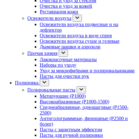
Очистка и уход за стеклом
Очистка и уход за кожей
Реставрация кожи
Освежители воздуха
Освежители воздуха подвесные и на
дефлектор
Освежители воздуха в виде спрея
Освежители воздуха сухие и гелевые
Дымовые шашки и аэрозоли
Прочая химия
Лакокрасочные материалы
Наборы по уходу
Уход за микрофибрами и полировальниками
Пасты для очистки рук
Полировка
Полировальные пасты
Матирующие (P1000)
Высокоабразивные (P1000-1500)
Среднеабразивные, одношаговые (P1500-
2500)
Антиголограммные, финишные (P2500 и
более)
Пасты с защитным эффектом
Пасты для ручной полировки