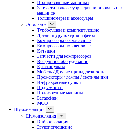
Полировальные машинки
Запчасти и аксессуары для полировальных
машинок
Толщиномеры и аксессуары
Остальное
Турбосушки и комплектующие
Дрели, шуруповёрты и фены
Компрессоры безмасляные
Компрессоры поршеновые
Катушки
Запчасти для компрессоров
Воздушное оборудование
Краскопульты
Мебель / Другие принадлежности
Прожекторы / лампы / светильники
Инфракрасные сушки
Подъемники
Поломоечные машины
Батарейки
МСО
Шумоизоляция
Шумоизоляция
Виброизоляция
Звукопоглощение