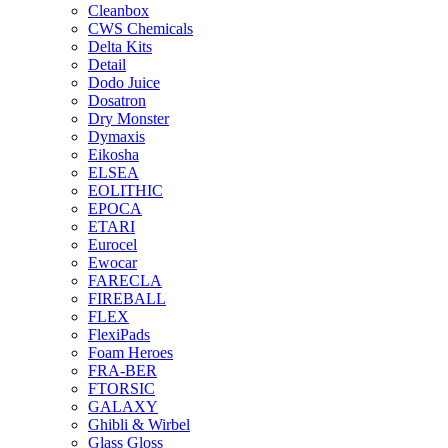
Cleanbox
CWS Chemicals
Delta Kits
Detail
Dodo Juice
Dosatron
Dry Monster
Dymaxis
Eikosha
ELSEA
EOLITHIC
EPOCA
ETARI
Eurocel
Ewocar
FARECLA
FIREBALL
FLEX
FlexiPads
Foam Heroes
FRA-BER
FTORSIC
GALAXY
Ghibli & Wirbel
Glass Gloss