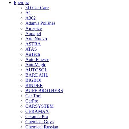
Бренды
3D Car Care
A1
A302
Adam's Polishes
Air spice
Aquapel
Arte Nuevo
ASTRA
ATAS
AuTech
Auto Finesse
AutoMagic
AUTOSOL
BARDAHL
BIGBOI
BINDER
BUFF BROTHERS
Car Tool
CarPro
CARSYSTEM
CERAMAX
Ceramic Pro
Chemical Guys
Chemical Russian