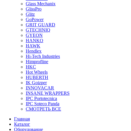
Glass Mechanix
GlissPro
Glitz
GoPower
GRIT GUARD
GTECHNIQ
GYEON
HANKO
HAWK
Hendlex
Hi-Tech Industries
Himprofline
HKC
Hot Wheels
HUBERTH
IK Goizper
INNOVACAR
INSANE WRAPPERS
IPC Portotecnica
IPC Soteco Panda
СМОТРЕТЬ ВСЕ
Главная
Каталог
Оборудование