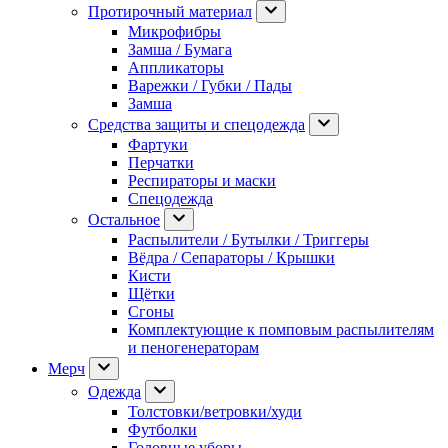
Протирочный материал
Микрофибры
Замша / Бумага
Аппликаторы
Варежки / Губки / Пады
Замша
Средства защиты и спецодежда
Фартуки
Перчатки
Респираторы и маски
Спецодежда
Остальное
Распылители / Бутылки / Триггеры
Вёдра / Сепараторы / Крышки
Кисти
Щётки
Сгоны
Комплектующие к помповым распылителям
и пеногенераторам
Мерч
Одежда
Толстовки/ветровки/худи
Футболки
Головные уборы