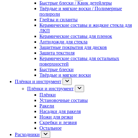
Быстрые блески / Квик детейлеры
Твёрдые и мягкие воски / Полимерные
полироли
Глейзы и силанты
Керамические составы и жидкие стекла для
ЛКП
Керамические составы для пленок
Антидожди для стекла
Защитные покрытия для дисков
Защита текстиля
Керамические составы для остальных
поверхностей
Быстрые блески
Твёрдые и мягкие воски
Плёнки и инструмент
Плёнки и инструмент
Плёнки
Установочные составы
Ракели
Насадки для ракеля
Ножи для резки
Скребки и лезвия
Остальное
Расходники