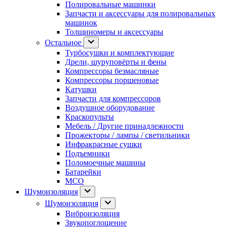
Полировальные машинки
Запчасти и аксессуары для полировальных
машинок
Толщиномеры и аксессуары
Остальное
Турбосушки и комплектующие
Дрели, шуруповёрты и фены
Компрессоры безмасляные
Компрессоры поршеновые
Катушки
Запчасти для компрессоров
Воздушное оборудование
Краскопульты
Мебель / Другие принадлежности
Прожекторы / лампы / светильники
Инфракрасные сушки
Подъемники
Поломоечные машины
Батарейки
МСО
Шумоизоляция
Шумоизоляция
Виброизоляция
Звукопоглощение