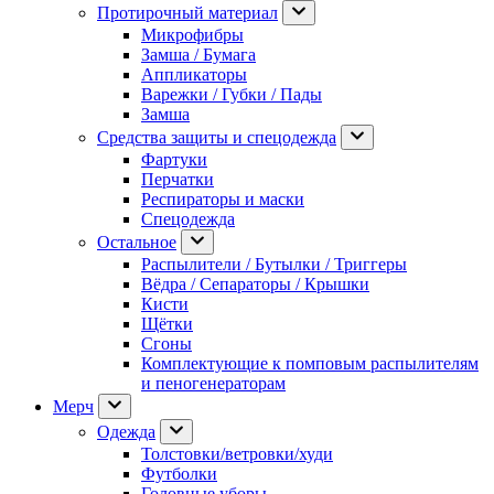
Протирочный материал
Микрофибры
Замша / Бумага
Аппликаторы
Варежки / Губки / Пады
Замша
Средства защиты и спецодежда
Фартуки
Перчатки
Респираторы и маски
Спецодежда
Остальное
Распылители / Бутылки / Триггеры
Вёдра / Сепараторы / Крышки
Кисти
Щётки
Сгоны
Комплектующие к помповым распылителям
и пеногенераторам
Мерч
Одежда
Толстовки/ветровки/худи
Футболки
Головные уборы