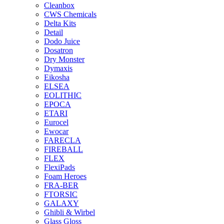
Cleanbox
CWS Chemicals
Delta Kits
Detail
Dodo Juice
Dosatron
Dry Monster
Dymaxis
Eikosha
ELSEA
EOLITHIC
EPOCA
ETARI
Eurocel
Ewocar
FARECLA
FIREBALL
FLEX
FlexiPads
Foam Heroes
FRA-BER
FTORSIC
GALAXY
Ghibli & Wirbel
Glass Gloss