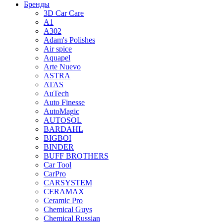
Бренды
3D Car Care
A1
A302
Adam's Polishes
Air spice
Aquapel
Arte Nuevo
ASTRA
ATAS
AuTech
Auto Finesse
AutoMagic
AUTOSOL
BARDAHL
BIGBOI
BINDER
BUFF BROTHERS
Car Tool
CarPro
CARSYSTEM
CERAMAX
Ceramic Pro
Chemical Guys
Chemical Russian