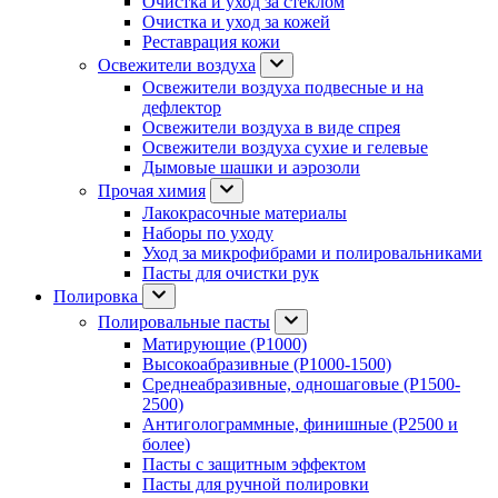
Очистка и уход за стеклом
Очистка и уход за кожей
Реставрация кожи
Освежители воздуха
Освежители воздуха подвесные и на
дефлектор
Освежители воздуха в виде спрея
Освежители воздуха сухие и гелевые
Дымовые шашки и аэрозоли
Прочая химия
Лакокрасочные материалы
Наборы по уходу
Уход за микрофибрами и полировальниками
Пасты для очистки рук
Полировка
Полировальные пасты
Матирующие (P1000)
Высокоабразивные (P1000-1500)
Среднеабразивные, одношаговые (P1500-
2500)
Антиголограммные, финишные (P2500 и
более)
Пасты с защитным эффектом
Пасты для ручной полировки