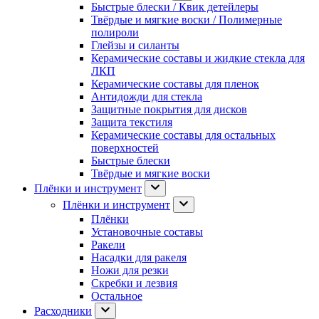
Быстрые блески / Квик детейлеры
Твёрдые и мягкие воски / Полимерные
полироли
Глейзы и силанты
Керамические составы и жидкие стекла для
ЛКП
Керамические составы для пленок
Антидожди для стекла
Защитные покрытия для дисков
Защита текстиля
Керамические составы для остальных
поверхностей
Быстрые блески
Твёрдые и мягкие воски
Плёнки и инструмент
Плёнки и инструмент
Плёнки
Установочные составы
Ракели
Насадки для ракеля
Ножи для резки
Скребки и лезвия
Остальное
Расходники