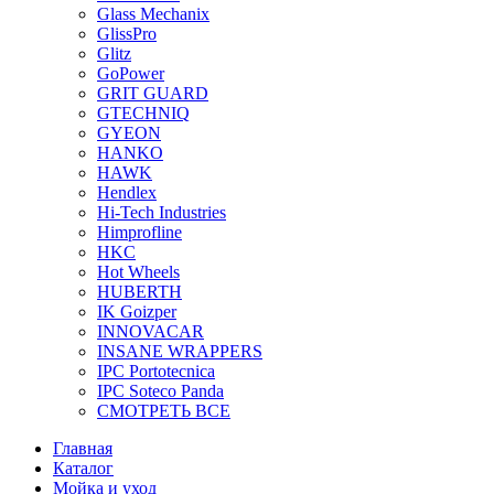
Glass Mechanix
GlissPro
Glitz
GoPower
GRIT GUARD
GTECHNIQ
GYEON
HANKO
HAWK
Hendlex
Hi-Tech Industries
Himprofline
HKC
Hot Wheels
HUBERTH
IK Goizper
INNOVACAR
INSANE WRAPPERS
IPC Portotecnica
IPC Soteco Panda
СМОТРЕТЬ ВСЕ
Главная
Каталог
Мойка и уход