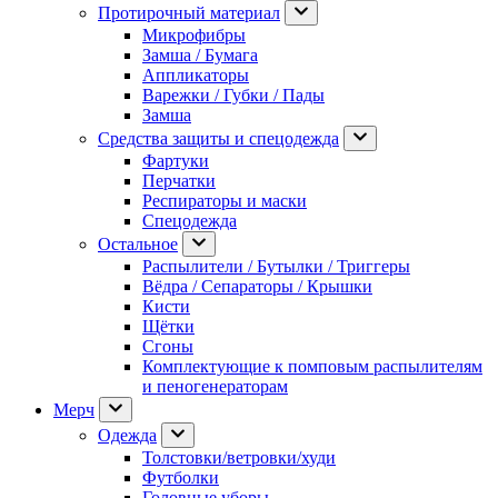
Протирочный материал
Микрофибры
Замша / Бумага
Аппликаторы
Варежки / Губки / Пады
Замша
Средства защиты и спецодежда
Фартуки
Перчатки
Респираторы и маски
Спецодежда
Остальное
Распылители / Бутылки / Триггеры
Вёдра / Сепараторы / Крышки
Кисти
Щётки
Сгоны
Комплектующие к помповым распылителям
и пеногенераторам
Мерч
Одежда
Толстовки/ветровки/худи
Футболки
Головные уборы