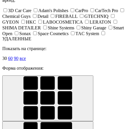
Бренд:
3D Car Care
Adam's Polishes
CarPro
CarTech Pro
Chemical Guys
Detail
FIREBALL
GTECHNIQ
GYEON
HKC
LABOCOSMETICA
LERATON
SHIMA DETAILER
Shine Systems
Shiny Garage
Smart
Open
Sonax
Space Cosmetics
TAC System
УДАЛЕННЫЕ
Показать на странице:
30
60
90
все
Форма отображения: