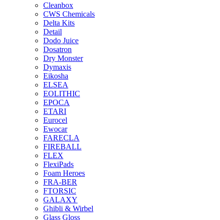
Cleanbox
CWS Chemicals
Delta Kits
Detail
Dodo Juice
Dosatron
Dry Monster
Dymaxis
Eikosha
ELSEA
EOLITHIC
EPOCA
ETARI
Eurocel
Ewocar
FARECLA
FIREBALL
FLEX
FlexiPads
Foam Heroes
FRA-BER
FTORSIC
GALAXY
Ghibli & Wirbel
Glass Gloss