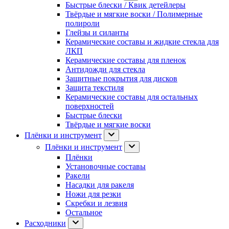
Быстрые блески / Квик детейлеры
Твёрдые и мягкие воски / Полимерные
полироли
Глейзы и силанты
Керамические составы и жидкие стекла для
ЛКП
Керамические составы для пленок
Антидожди для стекла
Защитные покрытия для дисков
Защита текстиля
Керамические составы для остальных
поверхностей
Быстрые блески
Твёрдые и мягкие воски
Плёнки и инструмент
Плёнки и инструмент
Плёнки
Установочные составы
Ракели
Насадки для ракеля
Ножи для резки
Скребки и лезвия
Остальное
Расходники