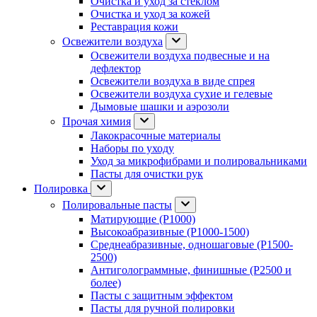
Очистка и уход за стеклом
Очистка и уход за кожей
Реставрация кожи
Освежители воздуха
Освежители воздуха подвесные и на
дефлектор
Освежители воздуха в виде спрея
Освежители воздуха сухие и гелевые
Дымовые шашки и аэрозоли
Прочая химия
Лакокрасочные материалы
Наборы по уходу
Уход за микрофибрами и полировальниками
Пасты для очистки рук
Полировка
Полировальные пасты
Матирующие (P1000)
Высокоабразивные (P1000-1500)
Среднеабразивные, одношаговые (P1500-
2500)
Антиголограммные, финишные (P2500 и
более)
Пасты с защитным эффектом
Пасты для ручной полировки