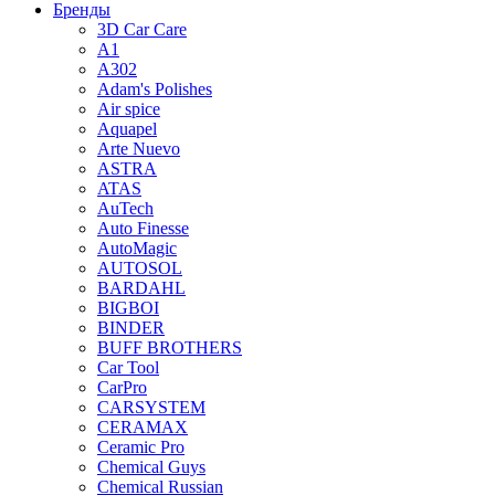
Бренды
3D Car Care
A1
A302
Adam's Polishes
Air spice
Aquapel
Arte Nuevo
ASTRA
ATAS
AuTech
Auto Finesse
AutoMagic
AUTOSOL
BARDAHL
BIGBOI
BINDER
BUFF BROTHERS
Car Tool
CarPro
CARSYSTEM
CERAMAX
Ceramic Pro
Chemical Guys
Chemical Russian