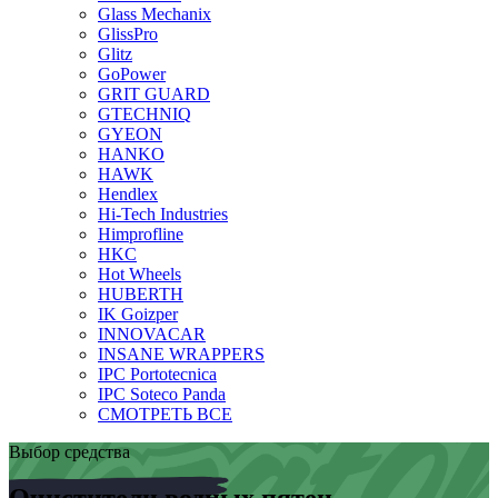
Glass Mechanix
GlissPro
Glitz
GoPower
GRIT GUARD
GTECHNIQ
GYEON
HANKO
HAWK
Hendlex
Hi-Tech Industries
Himprofline
HKC
Hot Wheels
HUBERTH
IK Goizper
INNOVACAR
INSANE WRAPPERS
IPC Portotecnica
IPC Soteco Panda
СМОТРЕТЬ ВСЕ
Выбор средства