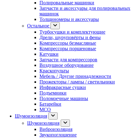
Полировальные машинки
Запчасти и аксессуары для полировальных
машинок
Толщиномеры и аксессуары
Остальное
Турбосушки и комплектующие
Дрели, шуруповёрты и фены
Компрессоры безмасляные
Компрессоры поршеновые
Катушки
Запчасти для компрессоров
Воздушное оборудование
Краскопульты
Мебель / Другие принадлежности
Прожекторы / лампы / светильники
Инфракрасные сушки
Подъемники
Поломоечные машины
Батарейки
МСО
Шумоизоляция
Шумоизоляция
Виброизоляция
Звукопоглощение