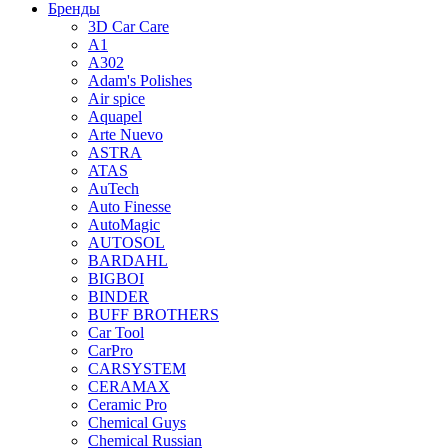
Бренды
3D Car Care
A1
A302
Adam's Polishes
Air spice
Aquapel
Arte Nuevo
ASTRA
ATAS
AuTech
Auto Finesse
AutoMagic
AUTOSOL
BARDAHL
BIGBOI
BINDER
BUFF BROTHERS
Car Tool
CarPro
CARSYSTEM
CERAMAX
Ceramic Pro
Chemical Guys
Chemical Russian