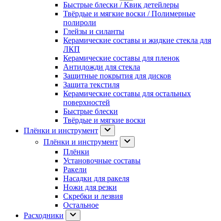
Быстрые блески / Квик детейлеры
Твёрдые и мягкие воски / Полимерные
полироли
Глейзы и силанты
Керамические составы и жидкие стекла для
ЛКП
Керамические составы для пленок
Антидожди для стекла
Защитные покрытия для дисков
Защита текстиля
Керамические составы для остальных
поверхностей
Быстрые блески
Твёрдые и мягкие воски
Плёнки и инструмент
Плёнки и инструмент
Плёнки
Установочные составы
Ракели
Насадки для ракеля
Ножи для резки
Скребки и лезвия
Остальное
Расходники