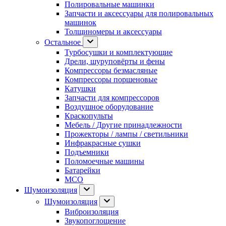
Полировальные машинки
Запчасти и аксессуары для полировальных
машинок
Толщиномеры и аксессуары
Остальное
Турбосушки и комплектующие
Дрели, шуруповёрты и фены
Компрессоры безмасляные
Компрессоры поршеновые
Катушки
Запчасти для компрессоров
Воздушное оборудование
Краскопульты
Мебель / Другие принадлежности
Прожекторы / лампы / светильники
Инфракрасные сушки
Подъемники
Поломоечные машины
Батарейки
МСО
Шумоизоляция
Шумоизоляция
Виброизоляция
Звукопоглощение