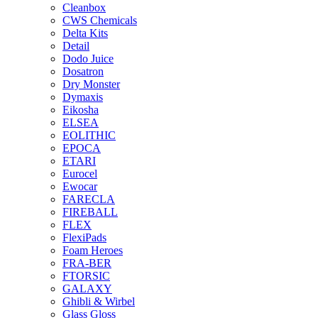
Cleanbox
CWS Chemicals
Delta Kits
Detail
Dodo Juice
Dosatron
Dry Monster
Dymaxis
Eikosha
ELSEA
EOLITHIC
EPOCA
ETARI
Eurocel
Ewocar
FARECLA
FIREBALL
FLEX
FlexiPads
Foam Heroes
FRA-BER
FTORSIC
GALAXY
Ghibli & Wirbel
Glass Gloss