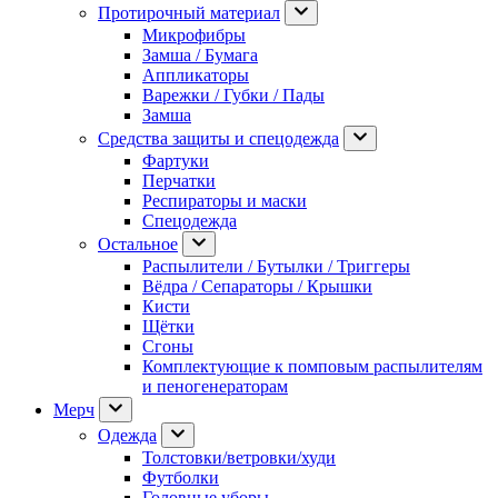
Протирочный материал
Микрофибры
Замша / Бумага
Аппликаторы
Варежки / Губки / Пады
Замша
Средства защиты и спецодежда
Фартуки
Перчатки
Респираторы и маски
Спецодежда
Остальное
Распылители / Бутылки / Триггеры
Вёдра / Сепараторы / Крышки
Кисти
Щётки
Сгоны
Комплектующие к помповым распылителям
и пеногенераторам
Мерч
Одежда
Толстовки/ветровки/худи
Футболки
Головные уборы