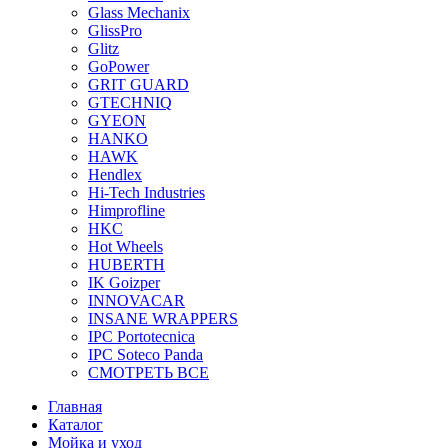
Glass Mechanix
GlissPro
Glitz
GoPower
GRIT GUARD
GTECHNIQ
GYEON
HANKO
HAWK
Hendlex
Hi-Tech Industries
Himprofline
HKC
Hot Wheels
HUBERTH
IK Goizper
INNOVACAR
INSANE WRAPPERS
IPC Portotecnica
IPC Soteco Panda
СМОТРЕТЬ ВСЕ
Главная
Каталог
Мойка и уход