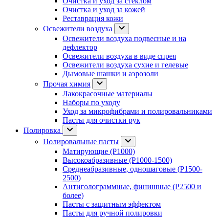
Очистка и уход за стеклом
Очистка и уход за кожей
Реставрация кожи
Освежители воздуха
Освежители воздуха подвесные и на
дефлектор
Освежители воздуха в виде спрея
Освежители воздуха сухие и гелевые
Дымовые шашки и аэрозоли
Прочая химия
Лакокрасочные материалы
Наборы по уходу
Уход за микрофибрами и полировальниками
Пасты для очистки рук
Полировка
Полировальные пасты
Матирующие (P1000)
Высокоабразивные (P1000-1500)
Среднеабразивные, одношаговые (P1500-
2500)
Антиголограммные, финишные (P2500 и
более)
Пасты с защитным эффектом
Пасты для ручной полировки