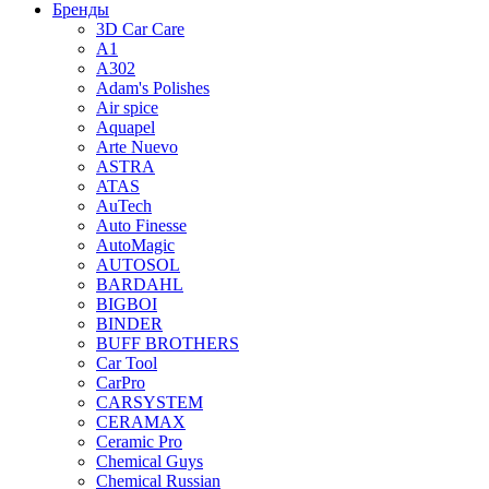
Бренды
3D Car Care
A1
A302
Adam's Polishes
Air spice
Aquapel
Arte Nuevo
ASTRA
ATAS
AuTech
Auto Finesse
AutoMagic
AUTOSOL
BARDAHL
BIGBOI
BINDER
BUFF BROTHERS
Car Tool
CarPro
CARSYSTEM
CERAMAX
Ceramic Pro
Chemical Guys
Chemical Russian