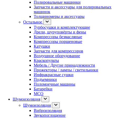
Полировальные машинки
Запчасти и аксессуары для полировальных
машинок
Толщиномеры и аксессуары
Остальное
Турбосушки и комплектующие
Дрели, шуруповёрты и фены
Компрессоры безмасляные
Компрессоры поршеновые
Катушки
Запчасти для компрессоров
Воздушное оборудование
Краскопульты
Мебель / Другие принадлежности
Прожекторы / лампы / светильники
Инфракрасные сушки
Подъемники
Поломоечные машины
Батарейки
МСО
Шумоизоляция
Шумоизоляция
Виброизоляция
Звукопоглощение