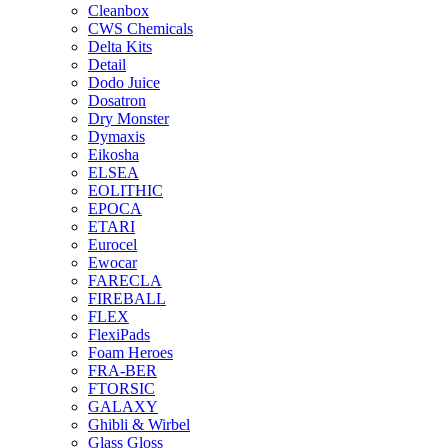
Cleanbox
CWS Chemicals
Delta Kits
Detail
Dodo Juice
Dosatron
Dry Monster
Dymaxis
Eikosha
ELSEA
EOLITHIC
EPOCA
ETARI
Eurocel
Ewocar
FARECLA
FIREBALL
FLEX
FlexiPads
Foam Heroes
FRA-BER
FTORSIC
GALAXY
Ghibli & Wirbel
Glass Gloss