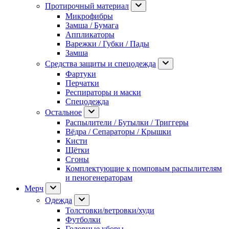
Протирочный материал
Микрофибры
Замша / Бумага
Аппликаторы
Варежки / Губки / Пады
Замша
Средства защиты и спецодежда
Фартуки
Перчатки
Респираторы и маски
Спецодежда
Остальное
Распылители / Бутылки / Триггеры
Вёдра / Сепараторы / Крышки
Кисти
Щётки
Сгоны
Комплектующие к помповым распылителям
и пеногенераторам
Мерч
Одежда
Толстовки/ветровки/худи
Футболки
Головные уборы