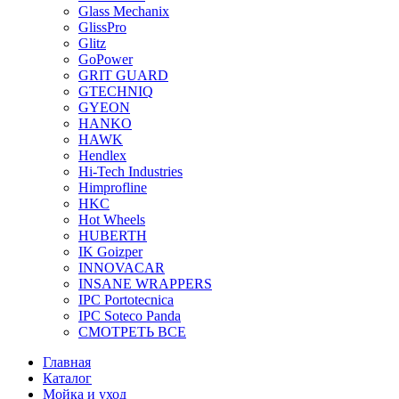
Glass Mechanix
GlissPro
Glitz
GoPower
GRIT GUARD
GTECHNIQ
GYEON
HANKO
HAWK
Hendlex
Hi-Tech Industries
Himprofline
HKC
Hot Wheels
HUBERTH
IK Goizper
INNOVACAR
INSANE WRAPPERS
IPC Portotecnica
IPC Soteco Panda
СМОТРЕТЬ ВСЕ
Главная
Каталог
Мойка и уход