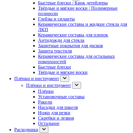
Быстрые блески / Квик детейлеры
Твёрдые и мягкие воски / Полимерные
полироли
Глейзы и силанты
Керамические составы и жидкие стекла для
ЛКП
Керамические составы для пленок
Антидожди для стекла
Защитные покрытия для дисков
Защита текстиля
Керамические составы для остальных
поверхностей
Быстрые блески
Твёрдые и мягкие воски
Плёнки и инструмент
Плёнки и инструмент
Плёнки
Установочные составы
Ракели
Насадки для ракеля
Ножи для резки
Скребки и лезвия
Остальное
Расходники