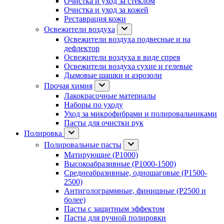
Очистка и уход за стеклом
Очистка и уход за кожей
Реставрация кожи
Освежители воздуха
Освежители воздуха подвесные и на
дефлектор
Освежители воздуха в виде спрея
Освежители воздуха сухие и гелевые
Дымовые шашки и аэрозоли
Прочая химия
Лакокрасочные материалы
Наборы по уходу
Уход за микрофибрами и полировальниками
Пасты для очистки рук
Полировка
Полировальные пасты
Матирующие (P1000)
Высокоабразивные (P1000-1500)
Среднеабразивные, одношаговые (P1500-
2500)
Антиголограммные, финишные (P2500 и
более)
Пасты с защитным эффектом
Пасты для ручной полировки