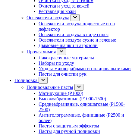
Очистка и уход за стеклом
Очистка и уход за кожей
Реставрация кожи
Освежители воздуха
Освежители воздуха подвесные и на
дефлектор
Освежители воздуха в виде спрея
Освежители воздуха сухие и гелевые
Дымовые шашки и аэрозоли
Прочая химия
Лакокрасочные материалы
Наборы по уходу
Уход за микрофибрами и полировальниками
Пасты для очистки рук
Полировка
Полировальные пасты
Матирующие (P1000)
Высокоабразивные (P1000-1500)
Среднеабразивные, одношаговые (P1500-
2500)
Антиголограммные, финишные (P2500 и
более)
Пасты с защитным эффектом
Пасты для ручной полировки