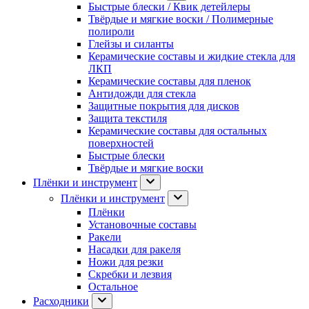
Быстрые блески / Квик детейлеры
Твёрдые и мягкие воски / Полимерные
полироли
Глейзы и силанты
Керамические составы и жидкие стекла для
ЛКП
Керамические составы для пленок
Антидожди для стекла
Защитные покрытия для дисков
Защита текстиля
Керамические составы для остальных
поверхностей
Быстрые блески
Твёрдые и мягкие воски
Плёнки и инструмент
Плёнки и инструмент
Плёнки
Установочные составы
Ракели
Насадки для ракеля
Ножи для резки
Скребки и лезвия
Остальное
Расходники