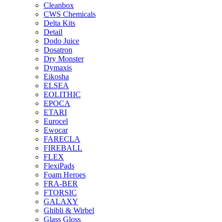
Cleanbox
CWS Chemicals
Delta Kits
Detail
Dodo Juice
Dosatron
Dry Monster
Dymaxis
Eikosha
ELSEA
EOLITHIC
EPOCA
ETARI
Eurocel
Ewocar
FARECLA
FIREBALL
FLEX
FlexiPads
Foam Heroes
FRA-BER
FTORSIC
GALAXY
Ghibli & Wirbel
Glass Gloss