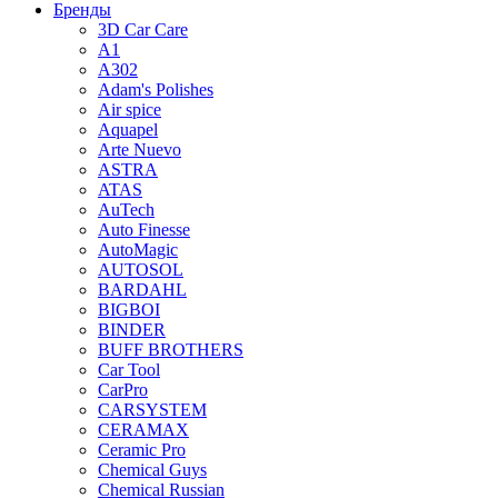
Бренды
3D Car Care
A1
A302
Adam's Polishes
Air spice
Aquapel
Arte Nuevo
ASTRA
ATAS
AuTech
Auto Finesse
AutoMagic
AUTOSOL
BARDAHL
BIGBOI
BINDER
BUFF BROTHERS
Car Tool
CarPro
CARSYSTEM
CERAMAX
Ceramic Pro
Chemical Guys
Chemical Russian