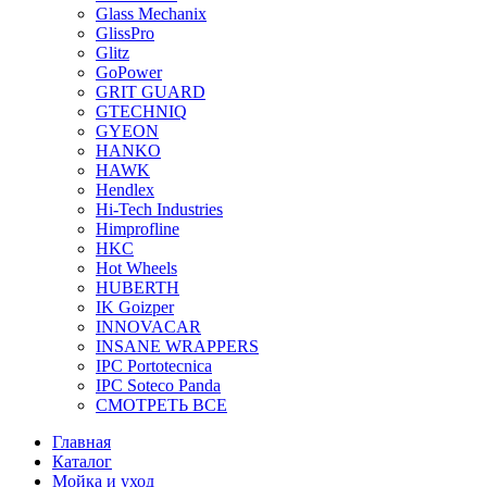
Glass Mechanix
GlissPro
Glitz
GoPower
GRIT GUARD
GTECHNIQ
GYEON
HANKO
HAWK
Hendlex
Hi-Tech Industries
Himprofline
HKC
Hot Wheels
HUBERTH
IK Goizper
INNOVACAR
INSANE WRAPPERS
IPC Portotecnica
IPC Soteco Panda
СМОТРЕТЬ ВСЕ
Главная
Каталог
Мойка и уход