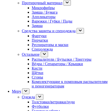
Протирочный материал
Микрофибры
Замша / Бумага
Аппликаторы
Варежки / Губки / Пады
Замша
Средства защиты и спецодежда
Фартуки
Перчатки
Респираторы и маски
Спецодежда
Остальное
Распылители / Бутылки / Триггеры
Вёдра / Сепараторы / Крышки
Кисти
Щётки
Сгоны
Комплектующие к помповым распылителям
и пеногенераторам
Мерч
Одежда
Толстовки/ветровки/худи
Футболки
Головные уборы