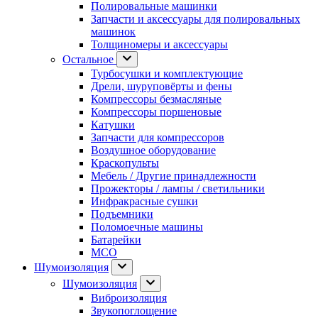
Полировальные машинки
Запчасти и аксессуары для полировальных
машинок
Толщиномеры и аксессуары
Остальное
Турбосушки и комплектующие
Дрели, шуруповёрты и фены
Компрессоры безмасляные
Компрессоры поршеновые
Катушки
Запчасти для компрессоров
Воздушное оборудование
Краскопульты
Мебель / Другие принадлежности
Прожекторы / лампы / светильники
Инфракрасные сушки
Подъемники
Поломоечные машины
Батарейки
МСО
Шумоизоляция
Шумоизоляция
Виброизоляция
Звукопоглощение