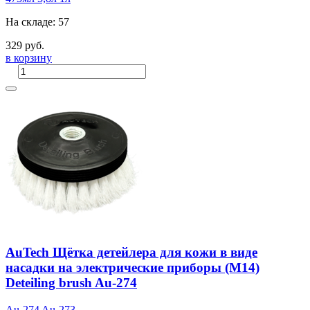
На складе: 57
329 руб.
в корзину
AuTech Щётка детейлера для кожи в виде
насадки на электрические приборы (М14)
Deteiling brush Au-274
Au-274
Au-273