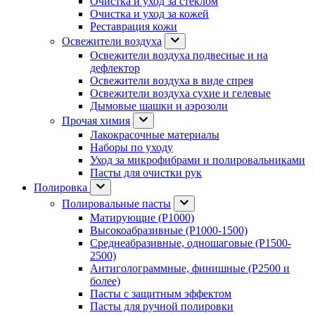
Очистка и уход за стеклом
Очистка и уход за кожей
Реставрация кожи
Освежители воздуха
Освежители воздуха подвесные и на
дефлектор
Освежители воздуха в виде спрея
Освежители воздуха сухие и гелевые
Дымовые шашки и аэрозоли
Прочая химия
Лакокрасочные материалы
Наборы по уходу
Уход за микрофибрами и полировальниками
Пасты для очистки рук
Полировка
Полировальные пасты
Матирующие (P1000)
Высокоабразивные (P1000-1500)
Среднеабразивные, одношаговые (P1500-
2500)
Антиголограммные, финишные (P2500 и
более)
Пасты с защитным эффектом
Пасты для ручной полировки