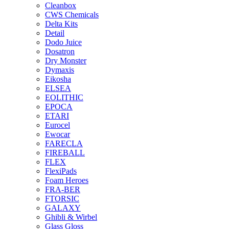
Cleanbox
CWS Chemicals
Delta Kits
Detail
Dodo Juice
Dosatron
Dry Monster
Dymaxis
Eikosha
ELSEA
EOLITHIC
EPOCA
ETARI
Eurocel
Ewocar
FARECLA
FIREBALL
FLEX
FlexiPads
Foam Heroes
FRA-BER
FTORSIC
GALAXY
Ghibli & Wirbel
Glass Gloss