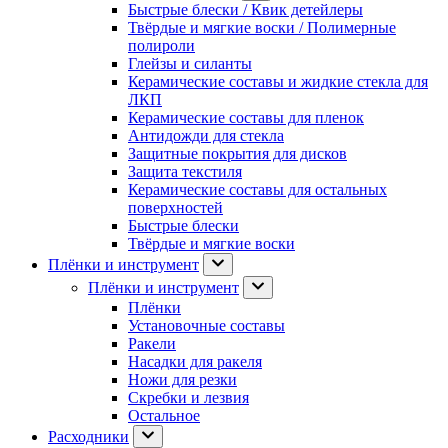
Быстрые блески / Квик детейлеры
Твёрдые и мягкие воски / Полимерные
полироли
Глейзы и силанты
Керамические составы и жидкие стекла для
ЛКП
Керамические составы для пленок
Антидожди для стекла
Защитные покрытия для дисков
Защита текстиля
Керамические составы для остальных
поверхностей
Быстрые блески
Твёрдые и мягкие воски
Плёнки и инструмент
Плёнки и инструмент
Плёнки
Установочные составы
Ракели
Насадки для ракеля
Ножи для резки
Скребки и лезвия
Остальное
Расходники