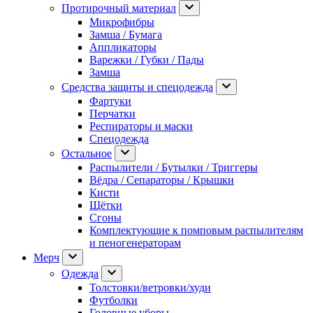
Протирочный материал
Микрофибры
Замша / Бумага
Аппликаторы
Варежки / Губки / Пады
Замша
Средства защиты и спецодежда
Фартуки
Перчатки
Респираторы и маски
Спецодежда
Остальное
Распылители / Бутылки / Триггеры
Вёдра / Сепараторы / Крышки
Кисти
Щётки
Сгоны
Комплектующие к помповым распылителям
и пеногенераторам
Мерч
Одежда
Толстовки/ветровки/худи
Футболки
Головные уборы