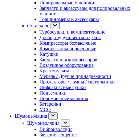
Полировальные машинки
Запчасти и аксессуары для полировальных
машинок
Толщиномеры и аксессуары
Остальное
Турбосушки и комплектующие
Дрели, шуруповёрты и фены
Компрессоры безмасляные
Компрессоры поршеновые
Катушки
Запчасти для компрессоров
Воздушное оборудование
Краскопульты
Мебель / Другие принадлежности
Прожекторы / лампы / светильники
Инфракрасные сушки
Подъемники
Поломоечные машины
Батарейки
МСО
Шумоизоляция
Шумоизоляция
Виброизоляция
Звукопоглощение