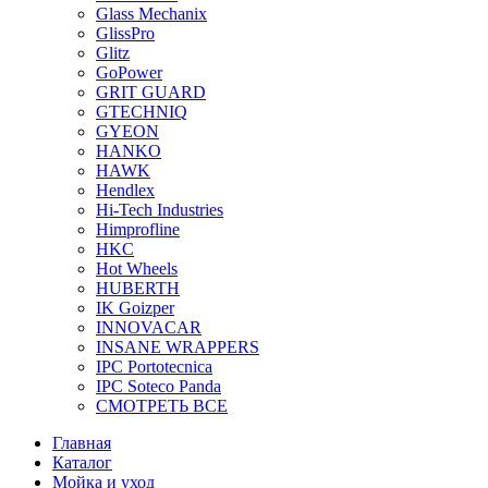
Glass Mechanix
GlissPro
Glitz
GoPower
GRIT GUARD
GTECHNIQ
GYEON
HANKO
HAWK
Hendlex
Hi-Tech Industries
Himprofline
HKC
Hot Wheels
HUBERTH
IK Goizper
INNOVACAR
INSANE WRAPPERS
IPC Portotecnica
IPC Soteco Panda
СМОТРЕТЬ ВСЕ
Главная
Каталог
Мойка и уход