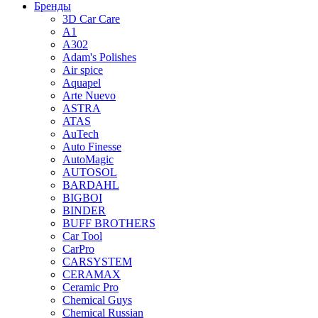
Бренды
3D Car Care
A1
A302
Adam's Polishes
Air spice
Aquapel
Arte Nuevo
ASTRA
ATAS
AuTech
Auto Finesse
AutoMagic
AUTOSOL
BARDAHL
BIGBOI
BINDER
BUFF BROTHERS
Car Tool
CarPro
CARSYSTEM
CERAMAX
Ceramic Pro
Chemical Guys
Chemical Russian