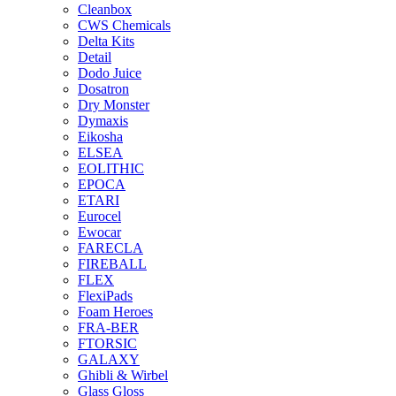
Cleanbox
CWS Chemicals
Delta Kits
Detail
Dodo Juice
Dosatron
Dry Monster
Dymaxis
Eikosha
ELSEA
EOLITHIC
EPOCA
ETARI
Eurocel
Ewocar
FARECLA
FIREBALL
FLEX
FlexiPads
Foam Heroes
FRA-BER
FTORSIC
GALAXY
Ghibli & Wirbel
Glass Gloss