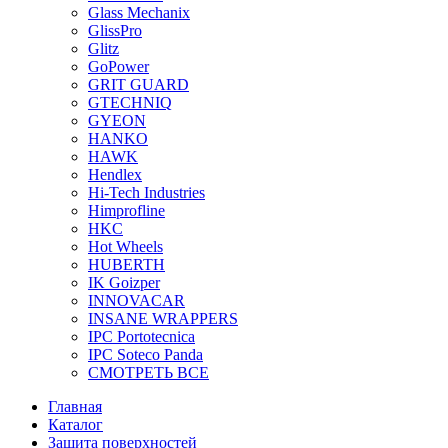
Glass Mechanix
GlissPro
Glitz
GoPower
GRIT GUARD
GTECHNIQ
GYEON
HANKO
HAWK
Hendlex
Hi-Tech Industries
Himprofline
HKC
Hot Wheels
HUBERTH
IK Goizper
INNOVACAR
INSANE WRAPPERS
IPC Portotecnica
IPC Soteco Panda
СМОТРЕТЬ ВСЕ
Главная
Каталог
Защита поверхностей