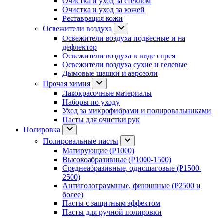
Очистка и уход за стеклом
Очистка и уход за кожей
Реставрация кожи
Освежители воздуха
Освежители воздуха подвесные и на
дефлектор
Освежители воздуха в виде спрея
Освежители воздуха сухие и гелевые
Дымовые шашки и аэрозоли
Прочая химия
Лакокрасочные материалы
Наборы по уходу
Уход за микрофибрами и полировальниками
Пасты для очистки рук
Полировка
Полировальные пасты
Матирующие (P1000)
Высокоабразивные (P1000-1500)
Среднеабразивные, одношаговые (P1500-
2500)
Антиголограммные, финишные (P2500 и
более)
Пасты с защитным эффектом
Пасты для ручной полировки