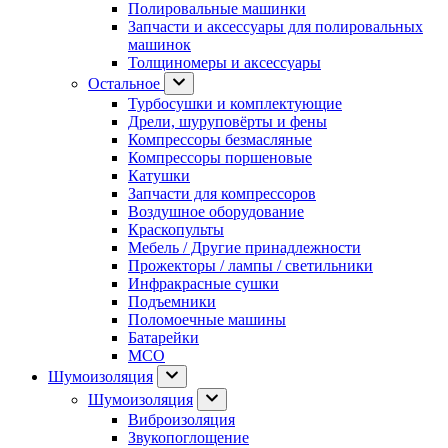
Полировальные машинки
Запчасти и аксессуары для полировальных
машинок
Толщиномеры и аксессуары
Остальное
Турбосушки и комплектующие
Дрели, шуруповёрты и фены
Компрессоры безмасляные
Компрессоры поршеновые
Катушки
Запчасти для компрессоров
Воздушное оборудование
Краскопульты
Мебель / Другие принадлежности
Прожекторы / лампы / светильники
Инфракрасные сушки
Подъемники
Поломоечные машины
Батарейки
МСО
Шумоизоляция
Шумоизоляция
Виброизоляция
Звукопоглощение