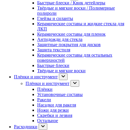
Быстрые блески / Квик детейлеры
Твёрдые и мягкие воски / Полимерные
полироли
Глейзы и силанты
Керамические составы и жидкие стекла для
ЛКП
Керамические составы для пленок
Антидожди для стекла
Защитные покрытия для дисков
Защита текстиля
Керамические составы для остальных
поверхностей
Быстрые блески
Твёрдые и мягкие воски
Плёнки и инструмент
Плёнки и инструмент
Плёнки
Установочные составы
Ракели
Насадки для ракеля
Ножи для резки
Скребки и лезвия
Остальное
Расходники