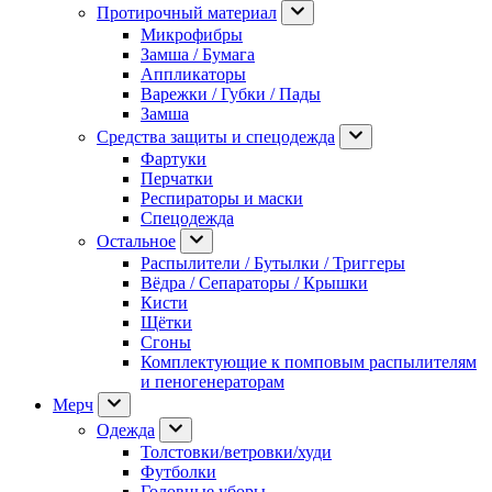
Протирочный материал
Микрофибры
Замша / Бумага
Аппликаторы
Варежки / Губки / Пады
Замша
Средства защиты и спецодежда
Фартуки
Перчатки
Респираторы и маски
Спецодежда
Остальное
Распылители / Бутылки / Триггеры
Вёдра / Сепараторы / Крышки
Кисти
Щётки
Сгоны
Комплектующие к помповым распылителям
и пеногенераторам
Мерч
Одежда
Толстовки/ветровки/худи
Футболки
Головные уборы