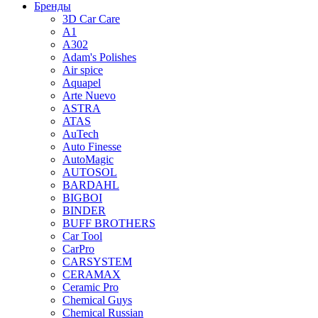
Бренды
3D Car Care
A1
A302
Adam's Polishes
Air spice
Aquapel
Arte Nuevo
ASTRA
ATAS
AuTech
Auto Finesse
AutoMagic
AUTOSOL
BARDAHL
BIGBOI
BINDER
BUFF BROTHERS
Car Tool
CarPro
CARSYSTEM
CERAMAX
Ceramic Pro
Chemical Guys
Chemical Russian