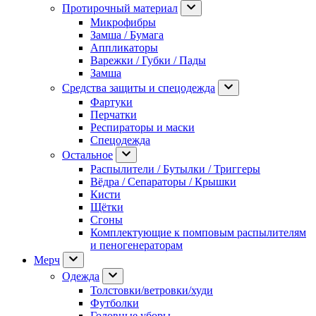
Протирочный материал
Микрофибры
Замша / Бумага
Аппликаторы
Варежки / Губки / Пады
Замша
Средства защиты и спецодежда
Фартуки
Перчатки
Респираторы и маски
Спецодежда
Остальное
Распылители / Бутылки / Триггеры
Вёдра / Сепараторы / Крышки
Кисти
Щётки
Сгоны
Комплектующие к помповым распылителям
и пеногенераторам
Мерч
Одежда
Толстовки/ветровки/худи
Футболки
Головные уборы