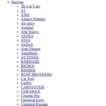
Бренды
3D Car Care
A1
A302
Adam's Polishes
Air spice
Aquapel
Arte Nuevo
ASTRA
ATAS
AuTech
Auto Finesse
AutoMagic
AUTOSOL
BARDAHL
BIGBOI
BINDER
BUFF BROTHERS
Car Tool
CarPro
CARSYSTEM
CERAMAX
Ceramic Pro
Chemical Guys
Chemical Russian