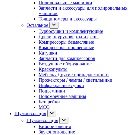
Полировальные машинки
Запчасти и аксессуары для полировальных
машинок
Толщиномеры и аксессуары
Остальное
Турбосушки и комплектующие
Дрели, шуруповёрты и фены
Компрессоры безмасляные
Компрессоры поршеновые
Катушки
Запчасти для компрессоров
Воздушное оборудование
Краскопульты
Мебель / Другие принадлежности
Прожекторы / лампы / светильники
Инфракрасные сушки
Подъемники
Поломоечные машины
Батарейки
МСО
Шумоизоляция
Шумоизоляция
Виброизоляция
Звукопоглощение