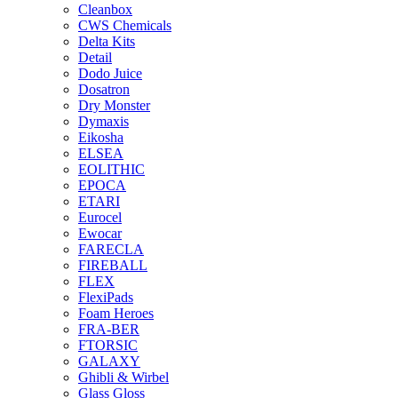
Cleanbox
CWS Chemicals
Delta Kits
Detail
Dodo Juice
Dosatron
Dry Monster
Dymaxis
Eikosha
ELSEA
EOLITHIC
EPOCA
ETARI
Eurocel
Ewocar
FARECLA
FIREBALL
FLEX
FlexiPads
Foam Heroes
FRA-BER
FTORSIC
GALAXY
Ghibli & Wirbel
Glass Gloss