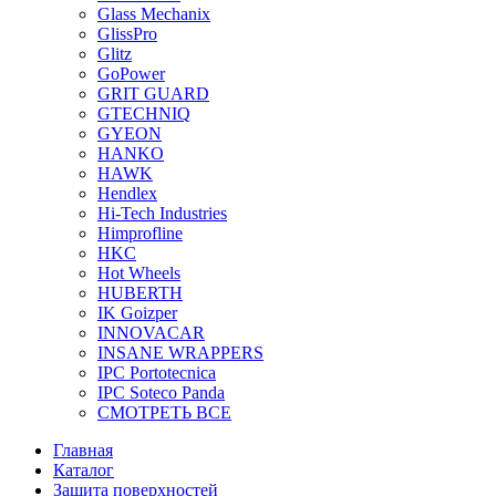
Glass Mechanix
GlissPro
Glitz
GoPower
GRIT GUARD
GTECHNIQ
GYEON
HANKO
HAWK
Hendlex
Hi-Tech Industries
Himprofline
HKC
Hot Wheels
HUBERTH
IK Goizper
INNOVACAR
INSANE WRAPPERS
IPC Portotecnica
IPC Soteco Panda
СМОТРЕТЬ ВСЕ
Главная
Каталог
Защита поверхностей