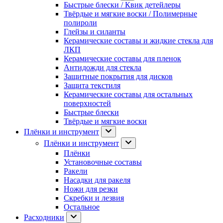
Быстрые блески / Квик детейлеры
Твёрдые и мягкие воски / Полимерные
полироли
Глейзы и силанты
Керамические составы и жидкие стекла для
ЛКП
Керамические составы для пленок
Антидожди для стекла
Защитные покрытия для дисков
Защита текстиля
Керамические составы для остальных
поверхностей
Быстрые блески
Твёрдые и мягкие воски
Плёнки и инструмент
Плёнки и инструмент
Плёнки
Установочные составы
Ракели
Насадки для ракеля
Ножи для резки
Скребки и лезвия
Остальное
Расходники