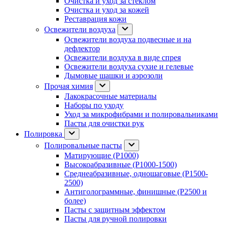
Очистка и уход за стеклом
Очистка и уход за кожей
Реставрация кожи
Освежители воздуха
Освежители воздуха подвесные и на
дефлектор
Освежители воздуха в виде спрея
Освежители воздуха сухие и гелевые
Дымовые шашки и аэрозоли
Прочая химия
Лакокрасочные материалы
Наборы по уходу
Уход за микрофибрами и полировальниками
Пасты для очистки рук
Полировка
Полировальные пасты
Матирующие (P1000)
Высокоабразивные (P1000-1500)
Среднеабразивные, одношаговые (P1500-
2500)
Антиголограммные, финишные (P2500 и
более)
Пасты с защитным эффектом
Пасты для ручной полировки