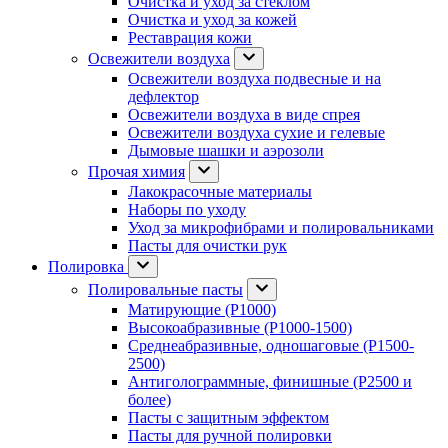
Очистка и уход за стеклом
Очистка и уход за кожей
Реставрация кожи
Освежители воздуха
Освежители воздуха подвесные и на
дефлектор
Освежители воздуха в виде спрея
Освежители воздуха сухие и гелевые
Дымовые шашки и аэрозоли
Прочая химия
Лакокрасочные материалы
Наборы по уходу
Уход за микрофибрами и полировальниками
Пасты для очистки рук
Полировка
Полировальные пасты
Матирующие (P1000)
Высокоабразивные (P1000-1500)
Среднеабразивные, одношаговые (P1500-
2500)
Антиголограммные, финишные (P2500 и
более)
Пасты с защитным эффектом
Пасты для ручной полировки