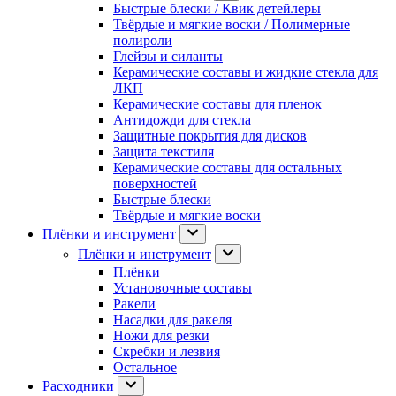
Быстрые блески / Квик детейлеры
Твёрдые и мягкие воски / Полимерные
полироли
Глейзы и силанты
Керамические составы и жидкие стекла для
ЛКП
Керамические составы для пленок
Антидожди для стекла
Защитные покрытия для дисков
Защита текстиля
Керамические составы для остальных
поверхностей
Быстрые блески
Твёрдые и мягкие воски
Плёнки и инструмент
Плёнки и инструмент
Плёнки
Установочные составы
Ракели
Насадки для ракеля
Ножи для резки
Скребки и лезвия
Остальное
Расходники