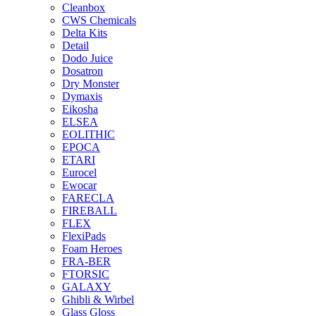
Cleanbox
CWS Chemicals
Delta Kits
Detail
Dodo Juice
Dosatron
Dry Monster
Dymaxis
Eikosha
ELSEA
EOLITHIC
EPOCA
ETARI
Eurocel
Ewocar
FARECLA
FIREBALL
FLEX
FlexiPads
Foam Heroes
FRA-BER
FTORSIC
GALAXY
Ghibli & Wirbel
Glass Gloss