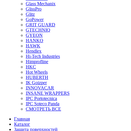
Glass Mechanix
GlissPro
Glitz
GoPower
GRIT GUARD
GTECHNIQ
GYEON
HANKO
HAWK
Hendlex
Hi-Tech Industries
Himprofline
HKC
Hot Wheels
HUBERTH
IK Goizper
INNOVACAR
INSANE WRAPPERS
IPC Portotecnica
IPC Soteco Panda
СМОТРЕТЬ ВСЕ
Главная
Каталог
Защита поверхностей