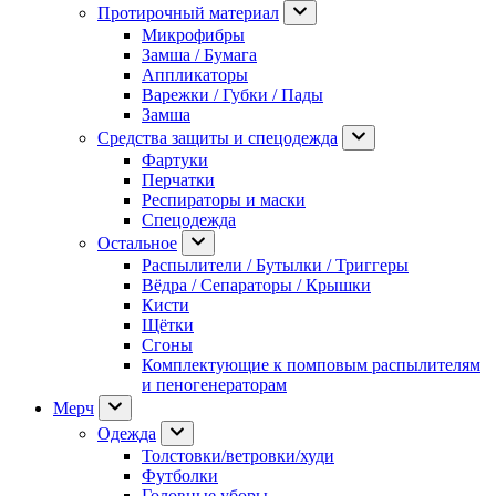
Протирочный материал
Микрофибры
Замша / Бумага
Аппликаторы
Варежки / Губки / Пады
Замша
Средства защиты и спецодежда
Фартуки
Перчатки
Респираторы и маски
Спецодежда
Остальное
Распылители / Бутылки / Триггеры
Вёдра / Сепараторы / Крышки
Кисти
Щётки
Сгоны
Комплектующие к помповым распылителям
и пеногенераторам
Мерч
Одежда
Толстовки/ветровки/худи
Футболки
Головные уборы