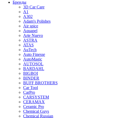
Бренды
3D Car Care
A1
A302
Adam's Polishes
Air spice
Aquapel
Arte Nuevo
ASTRA
ATAS
AuTech
Auto Finesse
AutoMagic
AUTOSOL
BARDAHL
BIGBOI
BINDER
BUFF BROTHERS
Car Tool
CarPro
CARSYSTEM
CERAMAX
Ceramic Pro
Chemical Guys
Chemical Russian