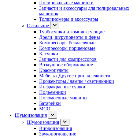
Полировальные машинки
Запчасти и аксессуары для полировальных
машинок
Толщиномеры и аксессуары
Остальное
Турбосушки и комплектующие
Дрели, шуруповёрты и фены
Компрессоры безмасляные
Компрессоры поршеновые
Катушки
Запчасти для компрессоров
Воздушное оборудование
Краскопульты
Мебель / Другие принадлежности
Прожекторы / лампы / светильники
Инфракрасные сушки
Подъемники
Поломоечные машины
Батарейки
МСО
Шумоизоляция
Шумоизоляция
Виброизоляция
Звукопоглощение