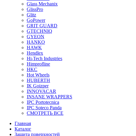
Glass Mechanix
GlissPro
Glitz
GoPower
GRIT GUARD
GTECHNIQ
GYEON
HANKO
HAWK
Hendlex
Hi-Tech Industries
Himprofline
HKC
Hot Wheels
HUBERTH
IK Goizper
INNOVACAR
INSANE WRAPPERS
IPC Portotecnica
IPC Soteco Panda
СМОТРЕТЬ ВСЕ
Главная
Каталог
Защита поверхностей