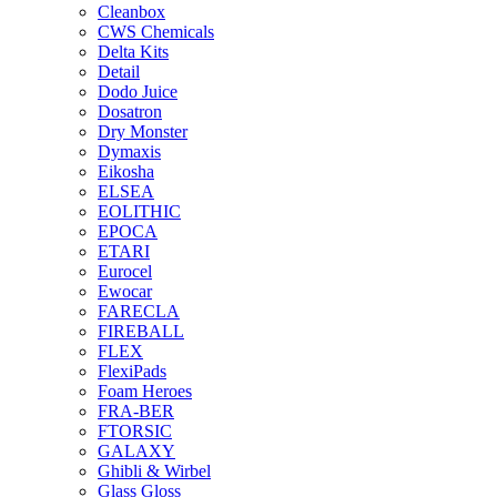
Cleanbox
CWS Chemicals
Delta Kits
Detail
Dodo Juice
Dosatron
Dry Monster
Dymaxis
Eikosha
ELSEA
EOLITHIC
EPOCA
ETARI
Eurocel
Ewocar
FARECLA
FIREBALL
FLEX
FlexiPads
Foam Heroes
FRA-BER
FTORSIC
GALAXY
Ghibli & Wirbel
Glass Gloss