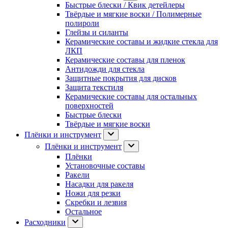
Быстрые блески / Квик детейлеры
Твёрдые и мягкие воски / Полимерные
полироли
Глейзы и силанты
Керамические составы и жидкие стекла для
ЛКП
Керамические составы для пленок
Антидожди для стекла
Защитные покрытия для дисков
Защита текстиля
Керамические составы для остальных
поверхностей
Быстрые блески
Твёрдые и мягкие воски
Плёнки и инструмент
Плёнки и инструмент
Плёнки
Установочные составы
Ракели
Насадки для ракеля
Ножи для резки
Скребки и лезвия
Остальное
Расходники