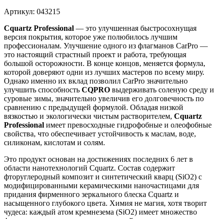
Артикул: 043215
Cquartz Professional
— это улучшенная быстросохнущая
версия покрытия, которое уже полюбилось лучшим
профессионалам. Улучшение одного из флагманов CarPro —
это настоящий страстный проект и работа, требующая
большой осторожности. В конце концов, меняется формула,
которой доверяют одни из лучших мастеров по всему миру.
Однако именно их вклад позволил CarPro значительно
улучшить способность
CQPRO
выдерживать соленую среду и
суровые зимы, значительно увеличив его долговечность по
сравнению с предыдущей формулой. Обладая низкой
вязкостью и экологически чистым растворителем,
Cquartz
Professional
имеет превосходные гидрофобные и олеофобные
свойства, что обеспечивает устойчивость к маслам, воде,
силиконам, кислотам и солям.
Это продукт основан на достижениях последних 6 лет в
области нанотехнологий Cquartz. Состав содержит
фторуглеродный композит и синтетический кварц (SiO2) с
модифицированными керамическими наночастицами для
придания фирменного зеркального блеска Cquartz и
насыщенного глубокого цвета. Химия не магия, хотя творит
чудеса: каждый атом кремнезема (SiO2) имеет множество