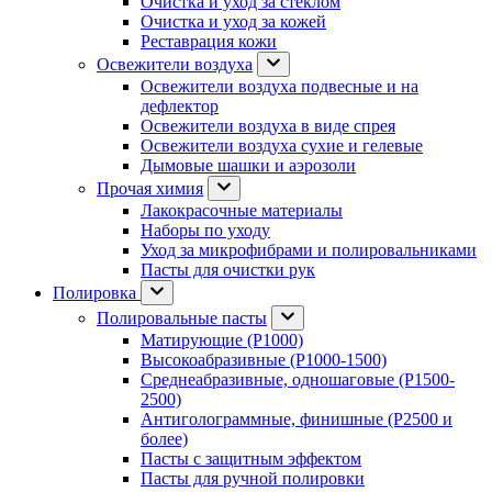
Очистка и уход за стеклом
Очистка и уход за кожей
Реставрация кожи
Освежители воздуха
Освежители воздуха подвесные и на
дефлектор
Освежители воздуха в виде спрея
Освежители воздуха сухие и гелевые
Дымовые шашки и аэрозоли
Прочая химия
Лакокрасочные материалы
Наборы по уходу
Уход за микрофибрами и полировальниками
Пасты для очистки рук
Полировка
Полировальные пасты
Матирующие (P1000)
Высокоабразивные (P1000-1500)
Среднеабразивные, одношаговые (P1500-
2500)
Антиголограммные, финишные (P2500 и
более)
Пасты с защитным эффектом
Пасты для ручной полировки