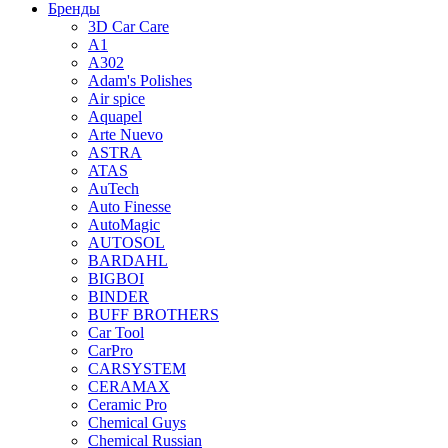
Бренды
3D Car Care
A1
A302
Adam's Polishes
Air spice
Aquapel
Arte Nuevo
ASTRA
ATAS
AuTech
Auto Finesse
AutoMagic
AUTOSOL
BARDAHL
BIGBOI
BINDER
BUFF BROTHERS
Car Tool
CarPro
CARSYSTEM
CERAMAX
Ceramic Pro
Chemical Guys
Chemical Russian