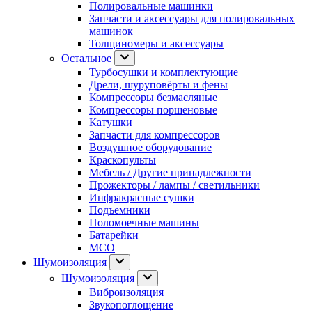
Полировальные машинки
Запчасти и аксессуары для полировальных
машинок
Толщиномеры и аксессуары
Остальное
Турбосушки и комплектующие
Дрели, шуруповёрты и фены
Компрессоры безмасляные
Компрессоры поршеновые
Катушки
Запчасти для компрессоров
Воздушное оборудование
Краскопульты
Мебель / Другие принадлежности
Прожекторы / лампы / светильники
Инфракрасные сушки
Подъемники
Поломоечные машины
Батарейки
МСО
Шумоизоляция
Шумоизоляция
Виброизоляция
Звукопоглощение