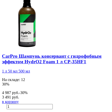
CarPro Шампунь консервант с гидрофобным
эффектом HydrO2 Foam 1 л CP-35HF1
1 л
50 мл
500 мл
На складе: 12
30%
4 987 руб.
-30%
3 491 руб.
в корзину