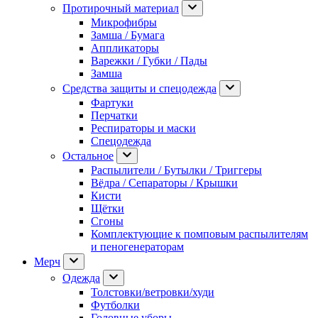
Протирочный материал
Микрофибры
Замша / Бумага
Аппликаторы
Варежки / Губки / Пады
Замша
Средства защиты и спецодежда
Фартуки
Перчатки
Респираторы и маски
Спецодежда
Остальное
Распылители / Бутылки / Триггеры
Вёдра / Сепараторы / Крышки
Кисти
Щётки
Сгоны
Комплектующие к помповым распылителям
и пеногенераторам
Мерч
Одежда
Толстовки/ветровки/худи
Футболки
Головные уборы