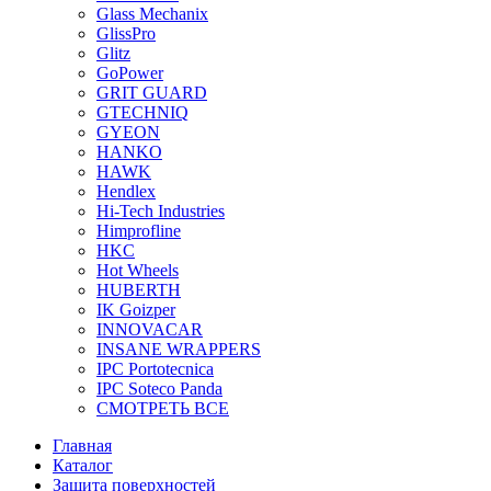
Glass Mechanix
GlissPro
Glitz
GoPower
GRIT GUARD
GTECHNIQ
GYEON
HANKO
HAWK
Hendlex
Hi-Tech Industries
Himprofline
HKC
Hot Wheels
HUBERTH
IK Goizper
INNOVACAR
INSANE WRAPPERS
IPC Portotecnica
IPC Soteco Panda
СМОТРЕТЬ ВСЕ
Главная
Каталог
Защита поверхностей