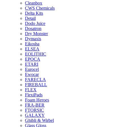
Cleanbox
CWS Chemicals
Delta Kits
Detail
Dodo Juice
Dosatron
Dry Monster
Dymaxis
Eikosha
ELSEA
EOLITHIC
EPOCA
ETARI
Eurocel
Ewocar
FARECLA
FIREBALL
FLEX
FlexiPads
Foam Heroes
FRA-BER
FTORSIC
GALAXY
Ghibli & Wirbel
Glass Gloss