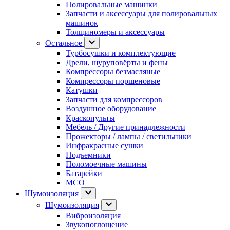
Полировальные машинки
Запчасти и аксессуары для полировальных
машинок
Толщиномеры и аксессуары
Остальное
Турбосушки и комплектующие
Дрели, шуруповёрты и фены
Компрессоры безмасляные
Компрессоры поршеновые
Катушки
Запчасти для компрессоров
Воздушное оборудование
Краскопульты
Мебель / Другие принадлежности
Прожекторы / лампы / светильники
Инфракрасные сушки
Подъемники
Поломоечные машины
Батарейки
МСО
Шумоизоляция
Шумоизоляция
Виброизоляция
Звукопоглощение