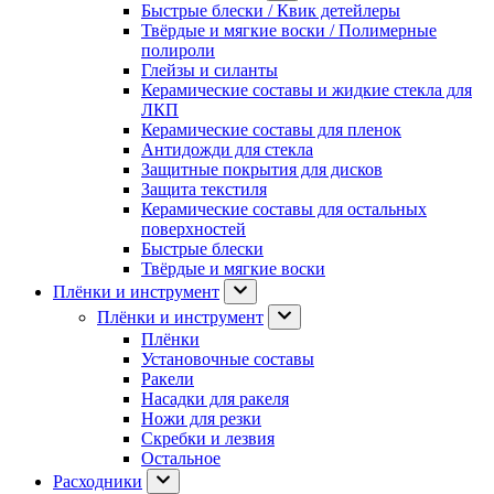
Быстрые блески / Квик детейлеры
Твёрдые и мягкие воски / Полимерные
полироли
Глейзы и силанты
Керамические составы и жидкие стекла для
ЛКП
Керамические составы для пленок
Антидожди для стекла
Защитные покрытия для дисков
Защита текстиля
Керамические составы для остальных
поверхностей
Быстрые блески
Твёрдые и мягкие воски
Плёнки и инструмент
Плёнки и инструмент
Плёнки
Установочные составы
Ракели
Насадки для ракеля
Ножи для резки
Скребки и лезвия
Остальное
Расходники