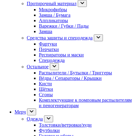
Протирочный материал
Микрофибры
Замша / Бумага
Аппликаторы
Варежки / Губки / Пады
Замша
Средства защиты и спецодежда
Фартуки
Перчатки
Респираторы и маски
Спецодежда
Остальное
Распылители / Бутылки / Триггеры
Вёдра / Сепараторы / Крышки
Кисти
Щётки
Сгоны
Комплектующие к помповым распылителям
и пеногенераторам
Мерч
Одежда
Толстовки/ветровки/худи
Футболки
Головные уборы