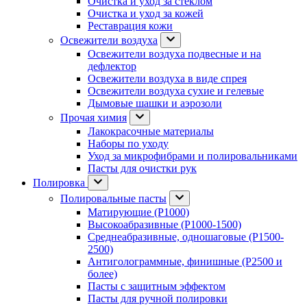
Очистка и уход за стеклом
Очистка и уход за кожей
Реставрация кожи
Освежители воздуха
Освежители воздуха подвесные и на
дефлектор
Освежители воздуха в виде спрея
Освежители воздуха сухие и гелевые
Дымовые шашки и аэрозоли
Прочая химия
Лакокрасочные материалы
Наборы по уходу
Уход за микрофибрами и полировальниками
Пасты для очистки рук
Полировка
Полировальные пасты
Матирующие (P1000)
Высокоабразивные (P1000-1500)
Среднеабразивные, одношаговые (P1500-
2500)
Антиголограммные, финишные (P2500 и
более)
Пасты с защитным эффектом
Пасты для ручной полировки