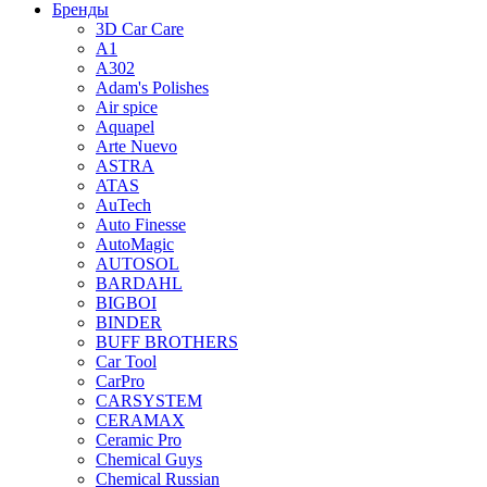
Бренды
3D Car Care
A1
A302
Adam's Polishes
Air spice
Aquapel
Arte Nuevo
ASTRA
ATAS
AuTech
Auto Finesse
AutoMagic
AUTOSOL
BARDAHL
BIGBOI
BINDER
BUFF BROTHERS
Car Tool
CarPro
CARSYSTEM
CERAMAX
Ceramic Pro
Chemical Guys
Chemical Russian