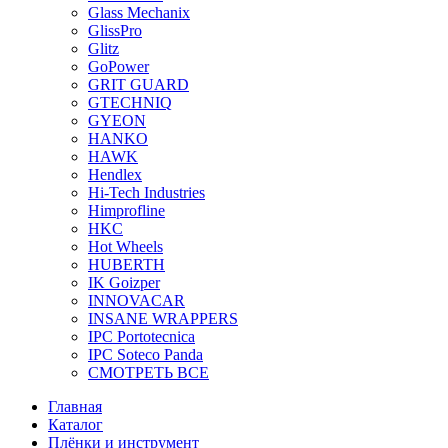
Glass Mechanix
GlissPro
Glitz
GoPower
GRIT GUARD
GTECHNIQ
GYEON
HANKO
HAWK
Hendlex
Hi-Tech Industries
Himprofline
HKC
Hot Wheels
HUBERTH
IK Goizper
INNOVACAR
INSANE WRAPPERS
IPC Portotecnica
IPC Soteco Panda
СМОТРЕТЬ ВСЕ
Главная
Каталог
Плёнки и инструмент