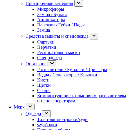
Протирочный материал
Микрофибры
Замша / Бумага
Аппликаторы
Варежки / Губки / Пады
Замша
Средства защиты и спецодежда
Фартуки
Перчатки
Респираторы и маски
Спецодежда
Остальное
Распылители / Бутылки / Триггеры
Вёдра / Сепараторы / Крышки
Кисти
Щётки
Сгоны
Комплектующие к помповым распылителям
и пеногенераторам
Мерч
Одежда
Толстовки/ветровки/худи
Футболки
Головные уборы