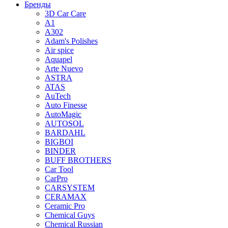
Бренды
3D Car Care
A1
A302
Adam's Polishes
Air spice
Aquapel
Arte Nuevo
ASTRA
ATAS
AuTech
Auto Finesse
AutoMagic
AUTOSOL
BARDAHL
BIGBOI
BINDER
BUFF BROTHERS
Car Tool
CarPro
CARSYSTEM
CERAMAX
Ceramic Pro
Chemical Guys
Chemical Russian