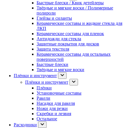
Быстрые блески / Квик детейлеры
Твёрдые и мягкие воски / Полимерные
полироли
Глейзы и силанты
Керамические составы и жидкие стекла для
ЛКП
Керамические составы для пленок
Антидожди для стекла
Защитные покрытия для дисков
Защита текстиля
Керамические составы для остальных
поверхностей
Быстрые блески
Твёрдые и мягкие воски
Плёнки и инструмент
Плёнки и инструмент
Плёнки
Установочные составы
Ракели
Насадки для ракеля
Ножи для резки
Скребки и лезвия
Остальное
Расходники