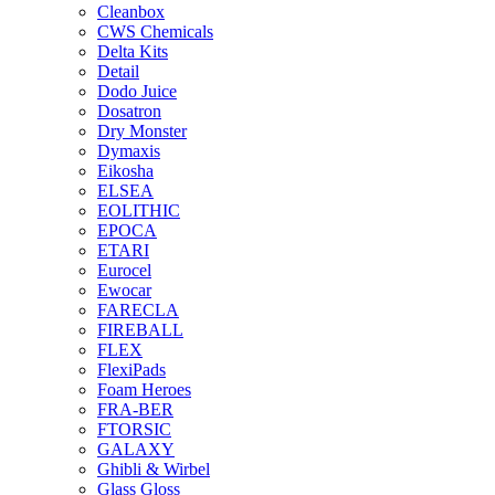
Cleanbox
CWS Chemicals
Delta Kits
Detail
Dodo Juice
Dosatron
Dry Monster
Dymaxis
Eikosha
ELSEA
EOLITHIC
EPOCA
ETARI
Eurocel
Ewocar
FARECLA
FIREBALL
FLEX
FlexiPads
Foam Heroes
FRA-BER
FTORSIC
GALAXY
Ghibli & Wirbel
Glass Gloss