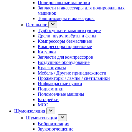
Полировальные машинки
Запчасти и аксессуары для полировальных
машинок
Толщиномеры и аксессуары
Остальное
Турбосушки и комплектующие
Дрели, шуруповёрты и фены
Компрессоры безмасляные
Компрессоры поршеновые
Катушки
Запчасти для компрессоров
Воздушное оборудование
Краскопульты
Мебель / Другие принадлежности
Прожекторы / лампы / светильники
Инфракрасные сушки
Подъемники
Поломоечные машины
Батарейки
МСО
Шумоизоляция
Шумоизоляция
Виброизоляция
Звукопоглощение