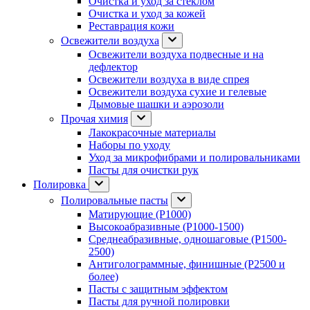
Очистка и уход за стеклом
Очистка и уход за кожей
Реставрация кожи
Освежители воздуха
Освежители воздуха подвесные и на
дефлектор
Освежители воздуха в виде спрея
Освежители воздуха сухие и гелевые
Дымовые шашки и аэрозоли
Прочая химия
Лакокрасочные материалы
Наборы по уходу
Уход за микрофибрами и полировальниками
Пасты для очистки рук
Полировка
Полировальные пасты
Матирующие (P1000)
Высокоабразивные (P1000-1500)
Среднеабразивные, одношаговые (P1500-
2500)
Антиголограммные, финишные (P2500 и
более)
Пасты с защитным эффектом
Пасты для ручной полировки