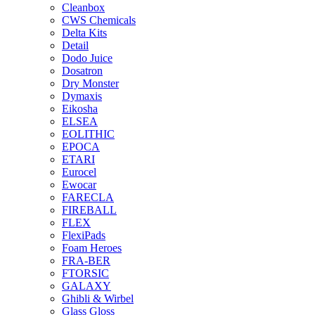
Cleanbox
CWS Chemicals
Delta Kits
Detail
Dodo Juice
Dosatron
Dry Monster
Dymaxis
Eikosha
ELSEA
EOLITHIC
EPOCA
ETARI
Eurocel
Ewocar
FARECLA
FIREBALL
FLEX
FlexiPads
Foam Heroes
FRA-BER
FTORSIC
GALAXY
Ghibli & Wirbel
Glass Gloss