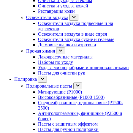
Очистка и уход за стеклом
Очистка и уход за кожей
Реставрация кожи
Освежители воздуха
Освежители воздуха подвесные и на
дефлектор
Освежители воздуха в виде спрея
Освежители воздуха сухие и гелевые
Дымовые шашки и аэрозоли
Прочая химия
Лакокрасочные материалы
Наборы по уходу
Уход за микрофибрами и полировальниками
Пасты для очистки рук
Полировка
Полировальные пасты
Матирующие (P1000)
Высокоабразивные (P1000-1500)
Среднеабразивные, одношаговые (P1500-
2500)
Антиголограммные, финишные (P2500 и
более)
Пасты с защитным эффектом
Пасты для ручной полировки