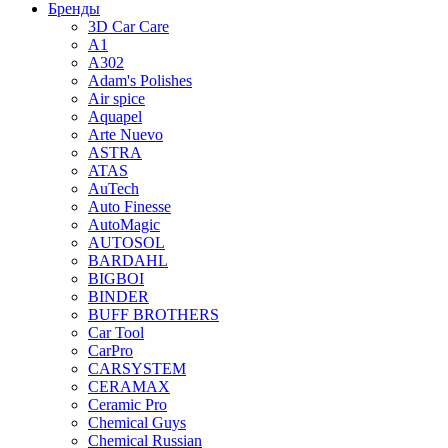
Бренды
3D Car Care
A1
A302
Adam's Polishes
Air spice
Aquapel
Arte Nuevo
ASTRA
ATAS
AuTech
Auto Finesse
AutoMagic
AUTOSOL
BARDAHL
BIGBOI
BINDER
BUFF BROTHERS
Car Tool
CarPro
CARSYSTEM
CERAMAX
Ceramic Pro
Chemical Guys
Chemical Russian