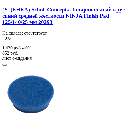
(УЦЕНКА) Scholl Concepts Полировальный круг
синий средней жесткости NINJA Finish Pad
125/140/25 мм 20393
На складе: отсутствует
40%
1 420 руб.
-40%
852 руб.
лист ожидания