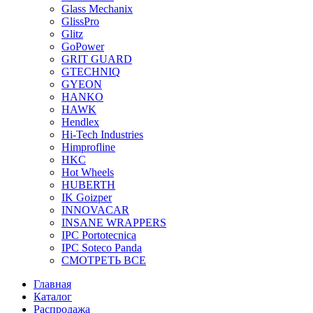
Glass Mechanix
GlissPro
Glitz
GoPower
GRIT GUARD
GTECHNIQ
GYEON
HANKO
HAWK
Hendlex
Hi-Tech Industries
Himprofline
HKC
Hot Wheels
HUBERTH
IK Goizper
INNOVACAR
INSANE WRAPPERS
IPC Portotecnica
IPC Soteco Panda
СМОТРЕТЬ ВСЕ
Главная
Каталог
Распродажа