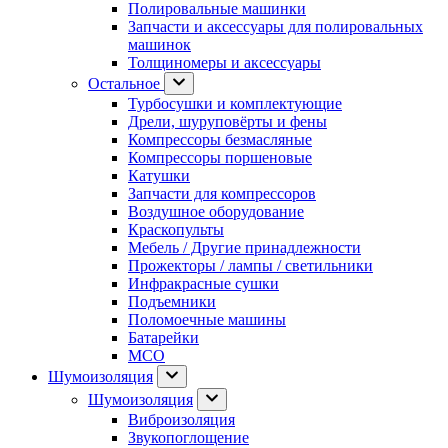
Полировальные машинки
Запчасти и аксессуары для полировальных
машинок
Толщиномеры и аксессуары
Остальное
Турбосушки и комплектующие
Дрели, шуруповёрты и фены
Компрессоры безмасляные
Компрессоры поршеновые
Катушки
Запчасти для компрессоров
Воздушное оборудование
Краскопульты
Мебель / Другие принадлежности
Прожекторы / лампы / светильники
Инфракрасные сушки
Подъемники
Поломоечные машины
Батарейки
МСО
Шумоизоляция
Шумоизоляция
Виброизоляция
Звукопоглощение