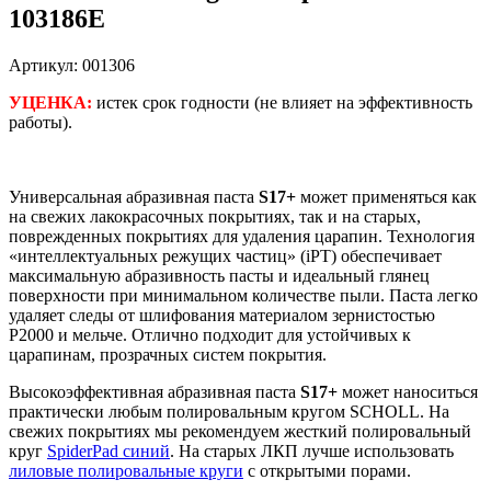
103186E
Артикул: 001306
УЦЕНКА:
истек срок годности (не влияет на эффективность
работы).
Универсальная абразивная паста
S17+
может применяться как
на свежих лакокрасочных покрытиях, так и на старых,
поврежденных покрытиях для удаления царапин. Технология
«интеллектуальных режущих частиц» (iPT) обеспечивает
максимальную абразивность пасты и идеальный глянец
поверхности при минимальном количестве пыли. Паста легко
удаляет следы от шлифования материалом зернистостью
Р2000 и мельче. Отлично подходит для устойчивых к
царапинам, прозрачных систем покрытия.
Высокоэффективная абразивная паста
S17+
может наноситься
практически любым полировальным кругом SCHOLL. На
свежих покрытиях мы рекомендуем жесткий полировальный
круг
SpiderPad синий
. На старых ЛКП лучше использовать
лиловые полировальные круги
с открытыми порами.