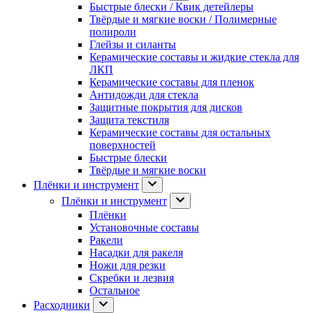
Быстрые блески / Квик детейлеры
Твёрдые и мягкие воски / Полимерные
полироли
Глейзы и силанты
Керамические составы и жидкие стекла для
ЛКП
Керамические составы для пленок
Антидожди для стекла
Защитные покрытия для дисков
Защита текстиля
Керамические составы для остальных
поверхностей
Быстрые блески
Твёрдые и мягкие воски
Плёнки и инструмент
Плёнки и инструмент
Плёнки
Установочные составы
Ракели
Насадки для ракеля
Ножи для резки
Скребки и лезвия
Остальное
Расходники