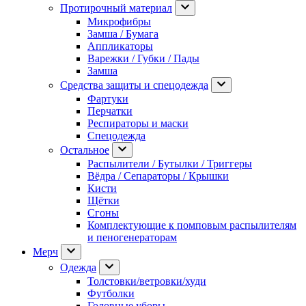
Протирочный материал
Микрофибры
Замша / Бумага
Аппликаторы
Варежки / Губки / Пады
Замша
Средства защиты и спецодежда
Фартуки
Перчатки
Респираторы и маски
Спецодежда
Остальное
Распылители / Бутылки / Триггеры
Вёдра / Сепараторы / Крышки
Кисти
Щётки
Сгоны
Комплектующие к помповым распылителям
и пеногенераторам
Мерч
Одежда
Толстовки/ветровки/худи
Футболки
Головные уборы