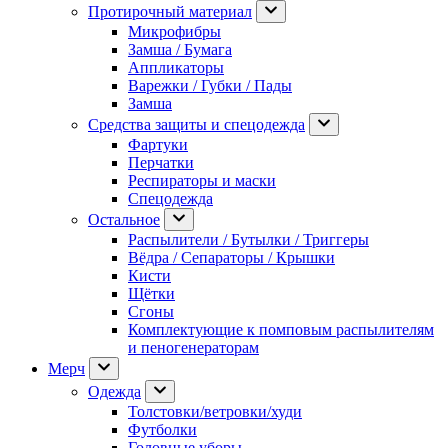
Протирочный материал
Микрофибры
Замша / Бумага
Аппликаторы
Варежки / Губки / Пады
Замша
Средства защиты и спецодежда
Фартуки
Перчатки
Респираторы и маски
Спецодежда
Остальное
Распылители / Бутылки / Триггеры
Вёдра / Сепараторы / Крышки
Кисти
Щётки
Сгоны
Комплектующие к помповым распылителям
и пеногенераторам
Мерч
Одежда
Толстовки/ветровки/худи
Футболки
Головные уборы