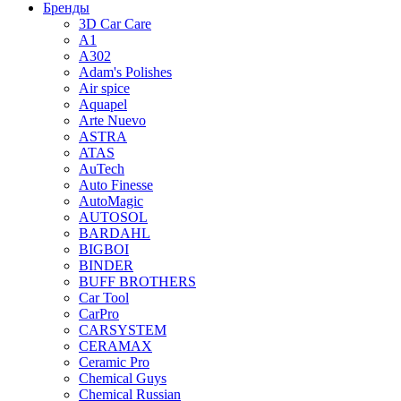
Бренды
3D Car Care
A1
A302
Adam's Polishes
Air spice
Aquapel
Arte Nuevo
ASTRA
ATAS
AuTech
Auto Finesse
AutoMagic
AUTOSOL
BARDAHL
BIGBOI
BINDER
BUFF BROTHERS
Car Tool
CarPro
CARSYSTEM
CERAMAX
Ceramic Pro
Chemical Guys
Chemical Russian