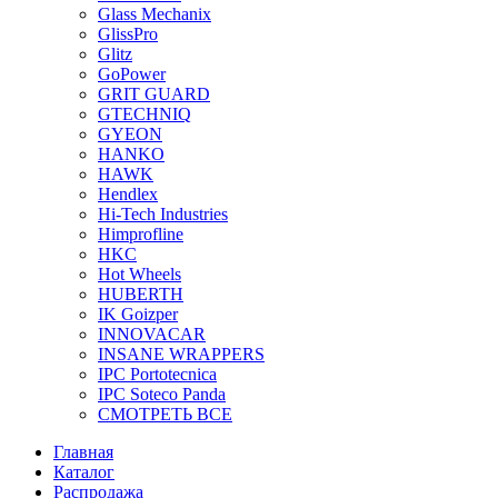
Glass Mechanix
GlissPro
Glitz
GoPower
GRIT GUARD
GTECHNIQ
GYEON
HANKO
HAWK
Hendlex
Hi-Tech Industries
Himprofline
HKC
Hot Wheels
HUBERTH
IK Goizper
INNOVACAR
INSANE WRAPPERS
IPC Portotecnica
IPC Soteco Panda
СМОТРЕТЬ ВСЕ
Главная
Каталог
Распродажа