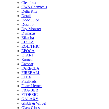
Cleanbox
CWS Chemicals
Delta Kits
Detail
Dodo Juice
Dosatron
Dry Monster
Dymaxis
Eikosha
ELSEA
EOLITHIC
EPOCA
ETARI
Eurocel
Ewocar
FARECLA
FIREBALL
FLEX
FlexiPads
Foam Heroes
FRA-BER
FTORSIC
GALAXY
Ghibli & Wirbel
Glass Gloss