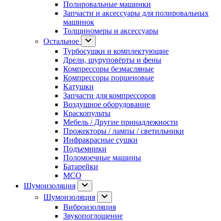
Полировальные машинки
Запчасти и аксессуары для полировальных
машинок
Толщиномеры и аксессуары
Остальное
Турбосушки и комплектующие
Дрели, шуруповёрты и фены
Компрессоры безмасляные
Компрессоры поршеновые
Катушки
Запчасти для компрессоров
Воздушное оборудование
Краскопульты
Мебель / Другие принадлежности
Прожекторы / лампы / светильники
Инфракрасные сушки
Подъемники
Поломоечные машины
Батарейки
МСО
Шумоизоляция
Шумоизоляция
Виброизоляция
Звукопоглощение