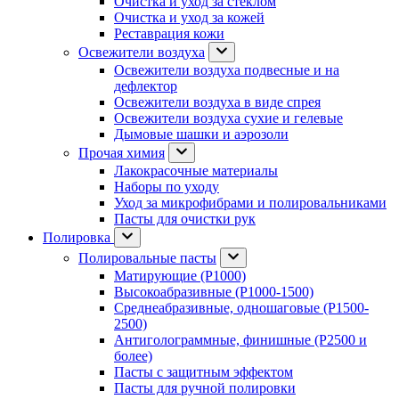
Очистка и уход за стеклом
Очистка и уход за кожей
Реставрация кожи
Освежители воздуха
Освежители воздуха подвесные и на
дефлектор
Освежители воздуха в виде спрея
Освежители воздуха сухие и гелевые
Дымовые шашки и аэрозоли
Прочая химия
Лакокрасочные материалы
Наборы по уходу
Уход за микрофибрами и полировальниками
Пасты для очистки рук
Полировка
Полировальные пасты
Матирующие (P1000)
Высокоабразивные (P1000-1500)
Среднеабразивные, одношаговые (P1500-
2500)
Антиголограммные, финишные (P2500 и
более)
Пасты с защитным эффектом
Пасты для ручной полировки