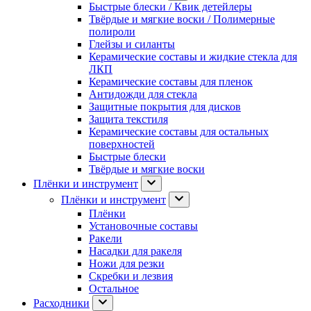
Быстрые блески / Квик детейлеры
Твёрдые и мягкие воски / Полимерные
полироли
Глейзы и силанты
Керамические составы и жидкие стекла для
ЛКП
Керамические составы для пленок
Антидожди для стекла
Защитные покрытия для дисков
Защита текстиля
Керамические составы для остальных
поверхностей
Быстрые блески
Твёрдые и мягкие воски
Плёнки и инструмент
Плёнки и инструмент
Плёнки
Установочные составы
Ракели
Насадки для ракеля
Ножи для резки
Скребки и лезвия
Остальное
Расходники