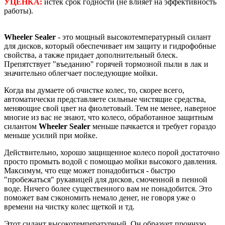
УЦЕНКА:
истек срок годности (не влияет на эффективность
работы).
Wheeler Sealer
- это мощный высокотемпературный силант
для дисков, который обеспечивает им защиту и гидрофобные
свойства, а также придает дополнительный блеск.
Препятствует "въеданию" горячей тормозной пыли в лак и
значительно облегчает последующие мойки.
Когда вы думаете об очистке колес, то, скорее всего,
автоматически представляете сильные чистящие средства,
меняющие свой цвет на фиолетовый. Тем не менее, наверное
многие из вас не знают, что колесо, обработанное защитным
силантом
Wheeler Sealer
меньше пачкается и требует гораздо
меньше усилий при мойке.
Действительно, хорошо защищенное колесо порой достаточно
просто промыть водой с помощью мойки высокого давления.
Максимум, что еще может понадобиться - быстро
"пробежаться" рукавицей для дисков, смоченной в пенной
воде. Ничего более существенного вам не понадобится. Это
поможет вам сэкономить немало денег, не говоря уже о
времени на чистку колес щеткой и тд.
Этот силант высокотемпературный. Он образует прочную