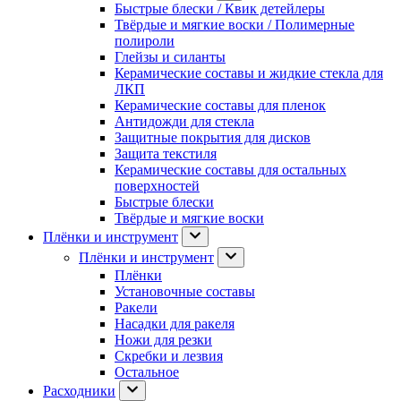
Быстрые блески / Квик детейлеры
Твёрдые и мягкие воски / Полимерные
полироли
Глейзы и силанты
Керамические составы и жидкие стекла для
ЛКП
Керамические составы для пленок
Антидожди для стекла
Защитные покрытия для дисков
Защита текстиля
Керамические составы для остальных
поверхностей
Быстрые блески
Твёрдые и мягкие воски
Плёнки и инструмент
Плёнки и инструмент
Плёнки
Установочные составы
Ракели
Насадки для ракеля
Ножи для резки
Скребки и лезвия
Остальное
Расходники