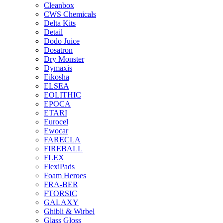
Cleanbox
CWS Chemicals
Delta Kits
Detail
Dodo Juice
Dosatron
Dry Monster
Dymaxis
Eikosha
ELSEA
EOLITHIC
EPOCA
ETARI
Eurocel
Ewocar
FARECLA
FIREBALL
FLEX
FlexiPads
Foam Heroes
FRA-BER
FTORSIC
GALAXY
Ghibli & Wirbel
Glass Gloss