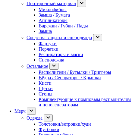
Протирочный материал
Микрофибры
Замша / Бумага
Аппликаторы
Варежки / Губки / Пады
Замша
Средства защиты и спецодежда
Фартуки
Перчатки
Респираторы и маски
Спецодежда
Остальное
Распылители / Бутылки / Триггеры
Вёдра / Сепараторы / Крышки
Кисти
Щётки
Сгоны
Комплектующие к помповым распылителям
и пеногенераторам
Мерч
Одежда
Толстовки/ветровки/худи
Футболки
Головные уборы