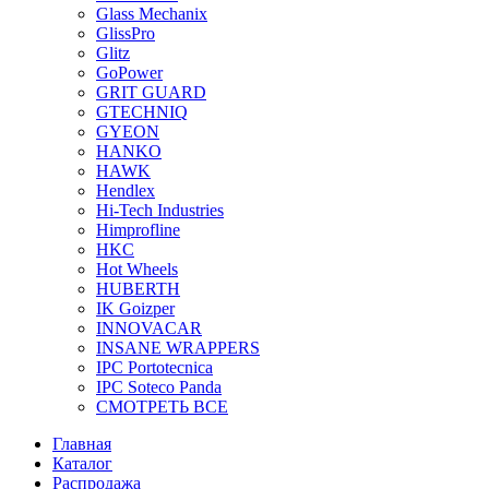
Glass Mechanix
GlissPro
Glitz
GoPower
GRIT GUARD
GTECHNIQ
GYEON
HANKO
HAWK
Hendlex
Hi-Tech Industries
Himprofline
HKC
Hot Wheels
HUBERTH
IK Goizper
INNOVACAR
INSANE WRAPPERS
IPC Portotecnica
IPC Soteco Panda
СМОТРЕТЬ ВСЕ
Главная
Каталог
Распродажа