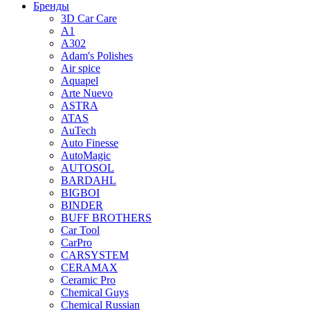
Бренды
3D Car Care
A1
A302
Adam's Polishes
Air spice
Aquapel
Arte Nuevo
ASTRA
ATAS
AuTech
Auto Finesse
AutoMagic
AUTOSOL
BARDAHL
BIGBOI
BINDER
BUFF BROTHERS
Car Tool
CarPro
CARSYSTEM
CERAMAX
Ceramic Pro
Chemical Guys
Chemical Russian