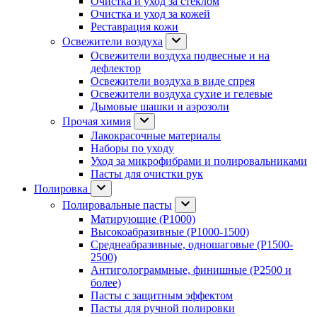
Очистка и уход за стеклом
Очистка и уход за кожей
Реставрация кожи
Освежители воздуха
Освежители воздуха подвесные и на
дефлектор
Освежители воздуха в виде спрея
Освежители воздуха сухие и гелевые
Дымовые шашки и аэрозоли
Прочая химия
Лакокрасочные материалы
Наборы по уходу
Уход за микрофибрами и полировальниками
Пасты для очистки рук
Полировка
Полировальные пасты
Матирующие (P1000)
Высокоабразивные (P1000-1500)
Среднеабразивные, одношаговые (P1500-
2500)
Антиголограммные, финишные (P2500 и
более)
Пасты с защитным эффектом
Пасты для ручной полировки