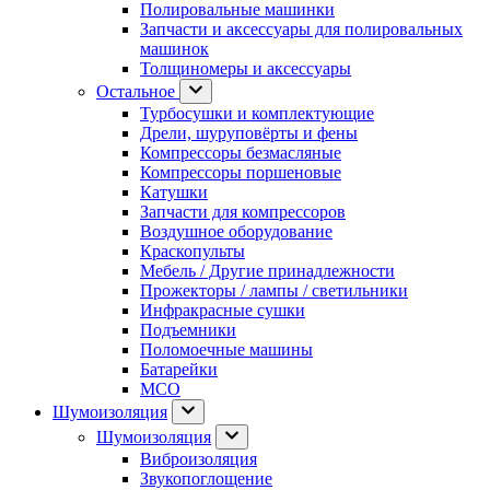
Полировальные машинки
Запчасти и аксессуары для полировальных
машинок
Толщиномеры и аксессуары
Остальное
Турбосушки и комплектующие
Дрели, шуруповёрты и фены
Компрессоры безмасляные
Компрессоры поршеновые
Катушки
Запчасти для компрессоров
Воздушное оборудование
Краскопульты
Мебель / Другие принадлежности
Прожекторы / лампы / светильники
Инфракрасные сушки
Подъемники
Поломоечные машины
Батарейки
МСО
Шумоизоляция
Шумоизоляция
Виброизоляция
Звукопоглощение