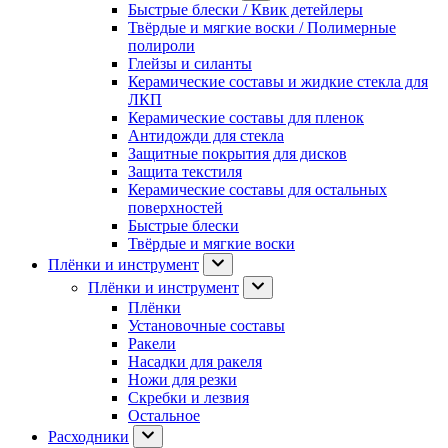
Быстрые блески / Квик детейлеры
Твёрдые и мягкие воски / Полимерные
полироли
Глейзы и силанты
Керамические составы и жидкие стекла для
ЛКП
Керамические составы для пленок
Антидожди для стекла
Защитные покрытия для дисков
Защита текстиля
Керамические составы для остальных
поверхностей
Быстрые блески
Твёрдые и мягкие воски
Плёнки и инструмент
Плёнки и инструмент
Плёнки
Установочные составы
Ракели
Насадки для ракеля
Ножи для резки
Скребки и лезвия
Остальное
Расходники