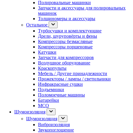
Полировальные машинки
Запчасти и аксессуары для полировальных
машинок
Толщиномеры и аксессуары
Остальное
Турбосушки и комплектующие
Дрели, шуруповёрты и фены
Компрессоры безмасляные
Компрессоры поршеновые
Катушки
Запчасти для компрессоров
Воздушное оборудование
Краскопульты
Мебель / Другие принадлежности
Прожекторы / лампы / светильники
Инфракрасные сушки
Подъемники
Поломоечные машины
Батарейки
МСО
Шумоизоляция
Шумоизоляция
Виброизоляция
Звукопоглощение