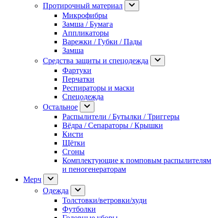
Протирочный материал
Микрофибры
Замша / Бумага
Аппликаторы
Варежки / Губки / Пады
Замша
Средства защиты и спецодежда
Фартуки
Перчатки
Респираторы и маски
Спецодежда
Остальное
Распылители / Бутылки / Триггеры
Вёдра / Сепараторы / Крышки
Кисти
Щётки
Сгоны
Комплектующие к помповым распылителям
и пеногенераторам
Мерч
Одежда
Толстовки/ветровки/худи
Футболки
Головные уборы