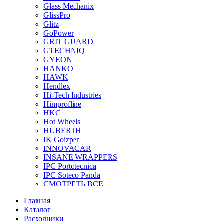
Glass Mechanix
GlissPro
Glitz
GoPower
GRIT GUARD
GTECHNIQ
GYEON
HANKO
HAWK
Hendlex
Hi-Tech Industries
Himprofline
HKC
Hot Wheels
HUBERTH
IK Goizper
INNOVACAR
INSANE WRAPPERS
IPC Portotecnica
IPC Soteco Panda
СМОТРЕТЬ ВСЕ
Главная
Каталог
Расходники