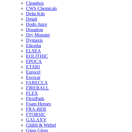
Cleanbox
CWS Chemicals
Delta Kits
Detail
Dodo Juice
Dosatron
Dry Monster
Dymaxis
Eikosha
ELSEA
EOLITHIC
EPOCA
ETARI
Eurocel
Ewocar
FARECLA
FIREBALL
FLEX
FlexiPads
Foam Heroes
FRA-BER
FTORSIC
GALAXY
Ghibli & Wirbel
Glass Gloss