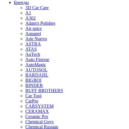
Бренды
3D Car Care
A1
A302
Adam's Polishes
Air spice
Aquapel
Arte Nuevo
ASTRA
ATAS
AuTech
Auto Finesse
AutoMagic
AUTOSOL
BARDAHL
BIGBOI
BINDER
BUFF BROTHERS
Car Tool
CarPro
CARSYSTEM
CERAMAX
Ceramic Pro
Chemical Guys
Chemical Russian