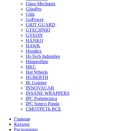
Glass Mechanix
GlissPro
Glitz
GoPower
GRIT GUARD
GTECHNIQ
GYEON
HANKO
HAWK
Hendlex
Hi-Tech Industries
Himprofline
HKC
Hot Wheels
HUBERTH
IK Goizper
INNOVACAR
INSANE WRAPPERS
IPC Portotecnica
IPC Soteco Panda
СМОТРЕТЬ ВСЕ
Главная
Каталог
Расходники