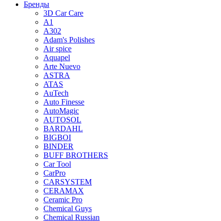
Бренды
3D Car Care
A1
A302
Adam's Polishes
Air spice
Aquapel
Arte Nuevo
ASTRA
ATAS
AuTech
Auto Finesse
AutoMagic
AUTOSOL
BARDAHL
BIGBOI
BINDER
BUFF BROTHERS
Car Tool
CarPro
CARSYSTEM
CERAMAX
Ceramic Pro
Chemical Guys
Chemical Russian