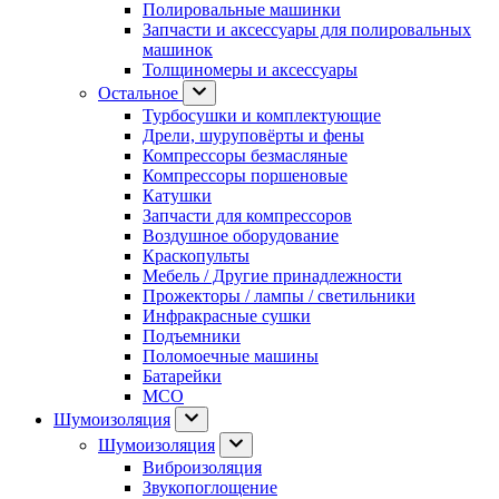
Полировальные машинки
Запчасти и аксессуары для полировальных
машинок
Толщиномеры и аксессуары
Остальное
Турбосушки и комплектующие
Дрели, шуруповёрты и фены
Компрессоры безмасляные
Компрессоры поршеновые
Катушки
Запчасти для компрессоров
Воздушное оборудование
Краскопульты
Мебель / Другие принадлежности
Прожекторы / лампы / светильники
Инфракрасные сушки
Подъемники
Поломоечные машины
Батарейки
МСО
Шумоизоляция
Шумоизоляция
Виброизоляция
Звукопоглощение