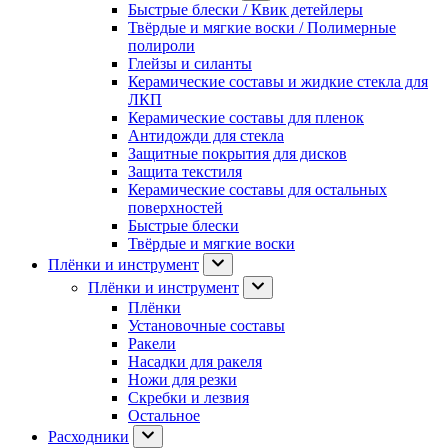
Быстрые блески / Квик детейлеры
Твёрдые и мягкие воски / Полимерные
полироли
Глейзы и силанты
Керамические составы и жидкие стекла для
ЛКП
Керамические составы для пленок
Антидожди для стекла
Защитные покрытия для дисков
Защита текстиля
Керамические составы для остальных
поверхностей
Быстрые блески
Твёрдые и мягкие воски
Плёнки и инструмент
Плёнки и инструмент
Плёнки
Установочные составы
Ракели
Насадки для ракеля
Ножи для резки
Скребки и лезвия
Остальное
Расходники