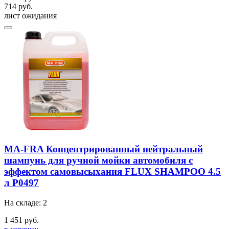
714 руб.
лист ожидания
MA-FRA Концентрированный нейтральный
шампунь для ручной мойки автомобиля с
эффектом самовысыхания FLUX SHAMPOO 4.5
л P0497
На складе: 2
1 451 руб.