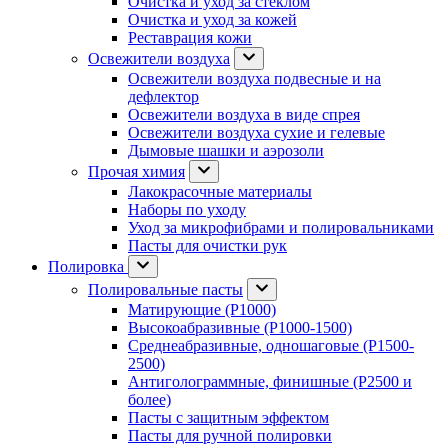
Очистка и уход за стеклом
Очистка и уход за кожей
Реставрация кожи
Освежители воздуха
Освежители воздуха подвесные и на
дефлектор
Освежители воздуха в виде спрея
Освежители воздуха сухие и гелевые
Дымовые шашки и аэрозоли
Прочая химия
Лакокрасочные материалы
Наборы по уходу
Уход за микрофибрами и полировальниками
Пасты для очистки рук
Полировка
Полировальные пасты
Матирующие (P1000)
Высокоабразивные (P1000-1500)
Среднеабразивные, одношаговые (P1500-
2500)
Антиголограммные, финишные (P2500 и
более)
Пасты с защитным эффектом
Пасты для ручной полировки