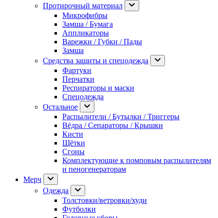
Протирочный материал
Микрофибры
Замша / Бумага
Аппликаторы
Варежки / Губки / Пады
Замша
Средства защиты и спецодежда
Фартуки
Перчатки
Респираторы и маски
Спецодежда
Остальное
Распылители / Бутылки / Триггеры
Вёдра / Сепараторы / Крышки
Кисти
Щётки
Сгоны
Комплектующие к помповым распылителям
и пеногенераторам
Мерч
Одежда
Толстовки/ветровки/худи
Футболки
Головные уборы