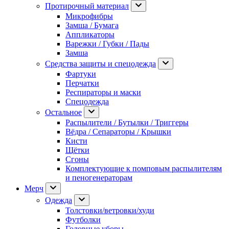
Протирочный материал
Микрофибры
Замша / Бумага
Аппликаторы
Варежки / Губки / Пады
Замша
Средства защиты и спецодежда
Фартуки
Перчатки
Респираторы и маски
Спецодежда
Остальное
Распылители / Бутылки / Триггеры
Вёдра / Сепараторы / Крышки
Кисти
Щётки
Сгоны
Комплектующие к помповым распылителям
и пеногенераторам
Мерч
Одежда
Толстовки/ветровки/худи
Футболки
Головные уборы