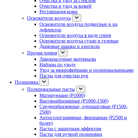
Очистка и уход за стеклом
Очистка и уход за кожей
Реставрация кожи
Освежители воздуха
Освежители воздуха подвесные и на
дефлектор
Освежители воздуха в виде спрея
Освежители воздуха сухие и гелевые
Дымовые шашки и аэрозоли
Прочая химия
Лакокрасочные материалы
Наборы по уходу
Уход за микрофибрами и полировальниками
Пасты для очистки рук
Полировка
Полировальные пасты
Матирующие (P1000)
Высокоабразивные (P1000-1500)
Среднеабразивные, одношаговые (P1500-
2500)
Антиголограммные, финишные (P2500 и
более)
Пасты с защитным эффектом
Пасты для ручной полировки