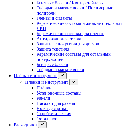
Быстрые блески / Квик детейлеры
Твёрдые и мягкие воски / Полимерные
полироли
Глейзы и силанты
Керамические составы и жидкие стекла для
ЛКП
Керамические составы для пленок
Антидожди для стекла
Защитные покрытия для дисков
Защита текстиля
Керамические составы для остальных
поверхностей
Быстрые блески
Твёрдые и мягкие воски
Плёнки и инструмент
Плёнки и инструмент
Плёнки
Установочные составы
Ракели
Насадки для ракеля
Ножи для резки
Скребки и лезвия
Остальное
Расходники