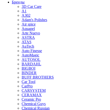
Бренды
3D Car Care
A1
A302
Adam's Polishes
Air spice
Aquapel
Arte Nuevo
ASTRA
ATAS
AuTech
Auto Finesse
AutoMagic
AUTOSOL
BARDAHL
BIGBOI
BINDER
BUFF BROTHERS
Car Tool
CarPro
CARSYSTEM
CERAMAX
Ceramic Pro
Chemical Guys
Chemical Russian