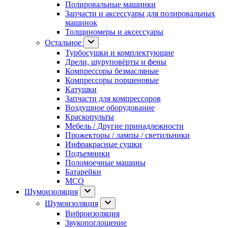
Полировальные машинки
Запчасти и аксессуары для полировальных
машинок
Толщиномеры и аксессуары
Остальное
Турбосушки и комплектующие
Дрели, шуруповёрты и фены
Компрессоры безмасляные
Компрессоры поршеновые
Катушки
Запчасти для компрессоров
Воздушное оборудование
Краскопульты
Мебель / Другие принадлежности
Прожекторы / лампы / светильники
Инфракрасные сушки
Подъемники
Поломоечные машины
Батарейки
МСО
Шумоизоляция
Шумоизоляция
Виброизоляция
Звукопоглощение