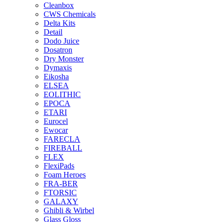
Cleanbox
CWS Chemicals
Delta Kits
Detail
Dodo Juice
Dosatron
Dry Monster
Dymaxis
Eikosha
ELSEA
EOLITHIC
EPOCA
ETARI
Eurocel
Ewocar
FARECLA
FIREBALL
FLEX
FlexiPads
Foam Heroes
FRA-BER
FTORSIC
GALAXY
Ghibli & Wirbel
Glass Gloss