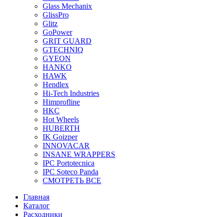
Glass Mechanix
GlissPro
Glitz
GoPower
GRIT GUARD
GTECHNIQ
GYEON
HANKO
HAWK
Hendlex
Hi-Tech Industries
Himprofline
HKC
Hot Wheels
HUBERTH
IK Goizper
INNOVACAR
INSANE WRAPPERS
IPC Portotecnica
IPC Soteco Panda
СМОТРЕТЬ ВСЕ
Главная
Каталог
Расходники