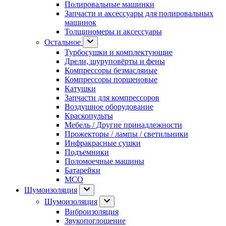
Полировальные машинки
Запчасти и аксессуары для полировальных
машинок
Толщиномеры и аксессуары
Остальное
Турбосушки и комплектующие
Дрели, шуруповёрты и фены
Компрессоры безмасляные
Компрессоры поршеновые
Катушки
Запчасти для компрессоров
Воздушное оборудование
Краскопульты
Мебель / Другие принадлежности
Прожекторы / лампы / светильники
Инфракрасные сушки
Подъемники
Поломоечные машины
Батарейки
МСО
Шумоизоляция
Шумоизоляция
Виброизоляция
Звукопоглощение