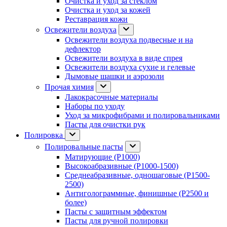
Очистка и уход за стеклом
Очистка и уход за кожей
Реставрация кожи
Освежители воздуха
Освежители воздуха подвесные и на
дефлектор
Освежители воздуха в виде спрея
Освежители воздуха сухие и гелевые
Дымовые шашки и аэрозоли
Прочая химия
Лакокрасочные материалы
Наборы по уходу
Уход за микрофибрами и полировальниками
Пасты для очистки рук
Полировка
Полировальные пасты
Матирующие (P1000)
Высокоабразивные (P1000-1500)
Среднеабразивные, одношаговые (P1500-
2500)
Антиголограммные, финишные (P2500 и
более)
Пасты с защитным эффектом
Пасты для ручной полировки