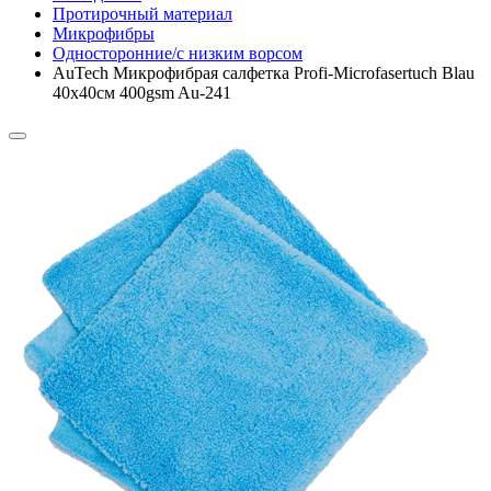
Протирочный материал
Микрофибры
Односторонние/с низким ворсом
AuTech Микрофибрая салфетка Profi-Microfasertuch Blau
40x40см 400gsm Au-241