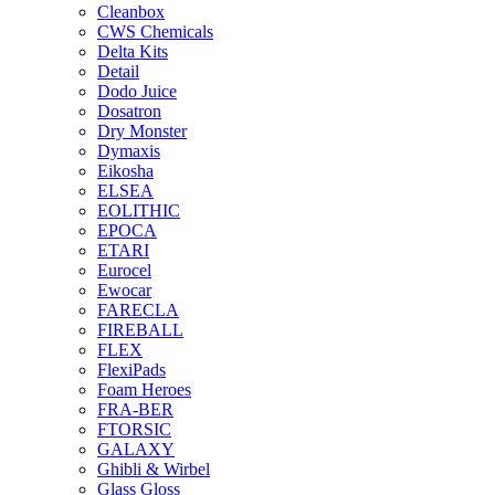
Cleanbox
CWS Chemicals
Delta Kits
Detail
Dodo Juice
Dosatron
Dry Monster
Dymaxis
Eikosha
ELSEA
EOLITHIC
EPOCA
ETARI
Eurocel
Ewocar
FARECLA
FIREBALL
FLEX
FlexiPads
Foam Heroes
FRA-BER
FTORSIC
GALAXY
Ghibli & Wirbel
Glass Gloss