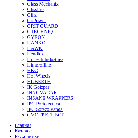
Glass Mechanix
GlissPro
Glitz
GoPower
GRIT GUARD
GTECHNIQ
GYEON
HANKO
HAWK
Hendlex
Hi-Tech Industries
Himprofline
HKC
Hot Wheels
HUBERTH
IK Goizper
INNOVACAR
INSANE WRAPPERS
IPC Portotecnica
IPC Soteco Panda
СМОТРЕТЬ ВСЕ
Главная
Каталог
Расходники