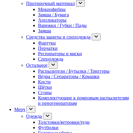
Протирочный материал
Микрофибры
Замша / Бумага
Аппликаторы
Варежки / Губки / Пады
Замша
Средства защиты и спецодежда
Фартуки
Перчатки
Респираторы и маски
Спецодежда
Остальное
Распылители / Бутылки / Триггеры
Вёдра / Сепараторы / Крышки
Кисти
Щётки
Сгоны
Комплектующие к помповым распылителям
и пеногенераторам
Мерч
Одежда
Толстовки/ветровки/худи
Футболки
Головные уборы