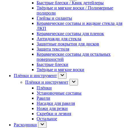
Быстрые блески / Квик детейлеры
Твёрдые и мягкие воски / Полимерные
полироли
Глейзы и силанты
Керамические составы и жидкие стекла для
ЛКП
Керамические составы для пленок
Антидожди для стекла
Защитные покрытия для дисков
Защита текстиля
Керамические составы для остальных
поверхностей
Быстрые блески
Твёрдые и мягкие воски
Плёнки и инструмент
Плёнки и инструмент
Плёнки
Установочные составы
Ракели
Насадки для ракеля
Ножи для резки
Скребки и лезвия
Остальное
Расходники