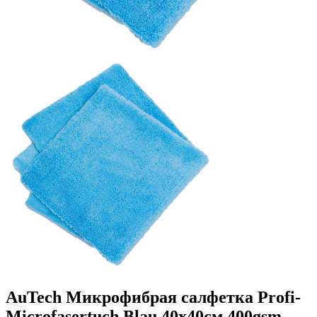
AuTech Микрофибрая салфетка Profi-
Microfasertuch Blau 40x40см 400gsm