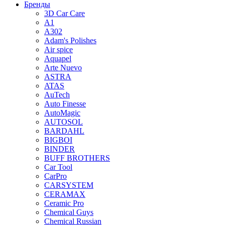
Бренды
3D Car Care
A1
A302
Adam's Polishes
Air spice
Aquapel
Arte Nuevo
ASTRA
ATAS
AuTech
Auto Finesse
AutoMagic
AUTOSOL
BARDAHL
BIGBOI
BINDER
BUFF BROTHERS
Car Tool
CarPro
CARSYSTEM
CERAMAX
Ceramic Pro
Chemical Guys
Chemical Russian