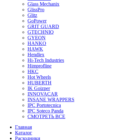
Glass Mechanix
GlissPro
Glitz
GoPower
GRIT GUARD
GTECHNIQ
GYEON
HANKO
HAWK
Hendlex
Hi-Tech Industries
Himprofline
HKC
Hot Wheels
HUBERTH
IK Goizper
INNOVACAR
INSANE WRAPPERS
IPC Portotecnica
IPC Soteco Panda
СМОТРЕТЬ ВСЕ
Главная
Каталог
Расходники