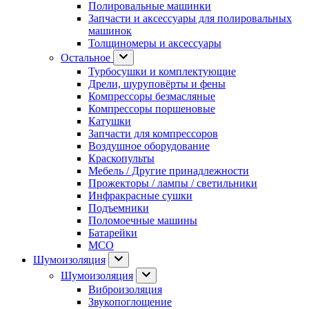
Полировальные машинки
Запчасти и аксессуары для полировальных
машинок
Толщиномеры и аксессуары
Остальное
Турбосушки и комплектующие
Дрели, шуруповёрты и фены
Компрессоры безмасляные
Компрессоры поршеновые
Катушки
Запчасти для компрессоров
Воздушное оборудование
Краскопульты
Мебель / Другие принадлежности
Прожекторы / лампы / светильники
Инфракрасные сушки
Подъемники
Поломоечные машины
Батарейки
МСО
Шумоизоляция
Шумоизоляция
Виброизоляция
Звукопоглощение