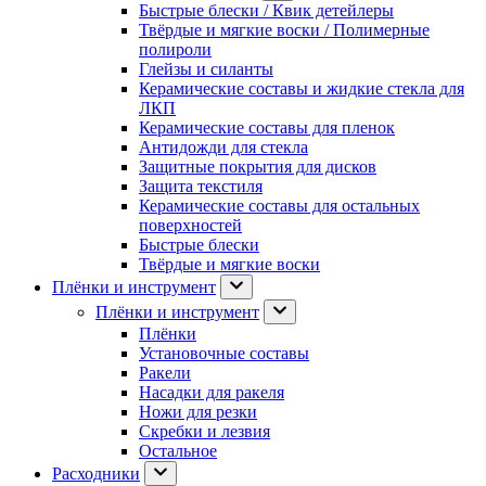
Быстрые блески / Квик детейлеры
Твёрдые и мягкие воски / Полимерные
полироли
Глейзы и силанты
Керамические составы и жидкие стекла для
ЛКП
Керамические составы для пленок
Антидожди для стекла
Защитные покрытия для дисков
Защита текстиля
Керамические составы для остальных
поверхностей
Быстрые блески
Твёрдые и мягкие воски
Плёнки и инструмент
Плёнки и инструмент
Плёнки
Установочные составы
Ракели
Насадки для ракеля
Ножи для резки
Скребки и лезвия
Остальное
Расходники