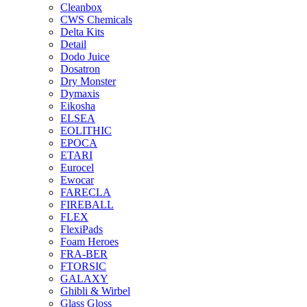
Cleanbox
CWS Chemicals
Delta Kits
Detail
Dodo Juice
Dosatron
Dry Monster
Dymaxis
Eikosha
ELSEA
EOLITHIC
EPOCA
ETARI
Eurocel
Ewocar
FARECLA
FIREBALL
FLEX
FlexiPads
Foam Heroes
FRA-BER
FTORSIC
GALAXY
Ghibli & Wirbel
Glass Gloss