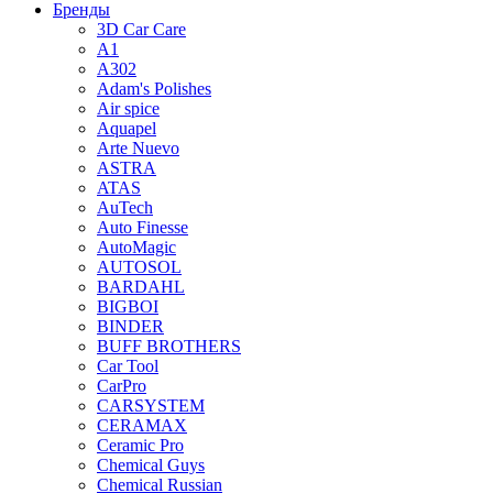
Бренды
3D Car Care
A1
A302
Adam's Polishes
Air spice
Aquapel
Arte Nuevo
ASTRA
ATAS
AuTech
Auto Finesse
AutoMagic
AUTOSOL
BARDAHL
BIGBOI
BINDER
BUFF BROTHERS
Car Tool
CarPro
CARSYSTEM
CERAMAX
Ceramic Pro
Chemical Guys
Chemical Russian