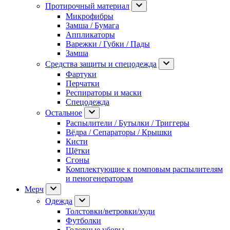
Протирочный материал
Микрофибры
Замша / Бумага
Аппликаторы
Варежки / Губки / Пады
Замша
Средства защиты и спецодежда
Фартуки
Перчатки
Респираторы и маски
Спецодежда
Остальное
Распылители / Бутылки / Триггеры
Вёдра / Сепараторы / Крышки
Кисти
Щётки
Сгоны
Комплектующие к помповым распылителям
и пеногенераторам
Мерч
Одежда
Толстовки/ветровки/худи
Футболки
Головные уборы