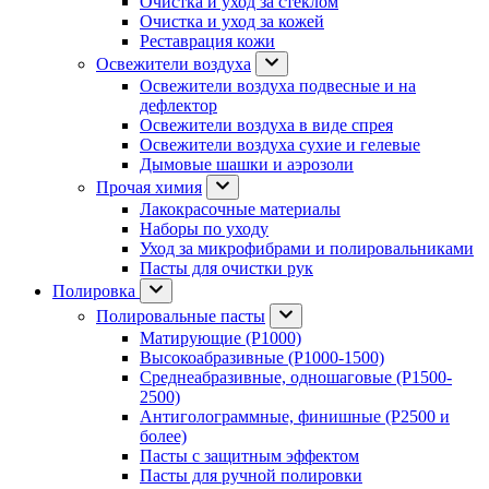
Очистка и уход за стеклом
Очистка и уход за кожей
Реставрация кожи
Освежители воздуха
Освежители воздуха подвесные и на
дефлектор
Освежители воздуха в виде спрея
Освежители воздуха сухие и гелевые
Дымовые шашки и аэрозоли
Прочая химия
Лакокрасочные материалы
Наборы по уходу
Уход за микрофибрами и полировальниками
Пасты для очистки рук
Полировка
Полировальные пасты
Матирующие (P1000)
Высокоабразивные (P1000-1500)
Среднеабразивные, одношаговые (P1500-
2500)
Антиголограммные, финишные (P2500 и
более)
Пасты с защитным эффектом
Пасты для ручной полировки