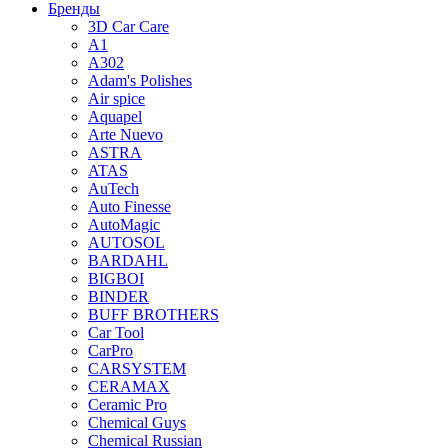
Бренды
3D Car Care
A1
A302
Adam's Polishes
Air spice
Aquapel
Arte Nuevo
ASTRA
ATAS
AuTech
Auto Finesse
AutoMagic
AUTOSOL
BARDAHL
BIGBOI
BINDER
BUFF BROTHERS
Car Tool
CarPro
CARSYSTEM
CERAMAX
Ceramic Pro
Chemical Guys
Chemical Russian