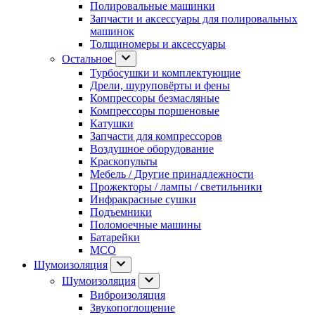
Полировальные машинки
Запчасти и аксессуары для полировальных
машинок
Толщиномеры и аксессуары
Остальное
Турбосушки и комплектующие
Дрели, шуруповёрты и фены
Компрессоры безмасляные
Компрессоры поршеновые
Катушки
Запчасти для компрессоров
Воздушное оборудование
Краскопульты
Мебель / Другие принадлежности
Прожекторы / лампы / светильники
Инфракрасные сушки
Подъемники
Поломоечные машины
Батарейки
МСО
Шумоизоляция
Шумоизоляция
Виброизоляция
Звукопоглощение