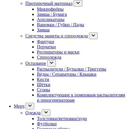
Протирочный материал
Микрофибры
Замша / Бумага
Аппликаторы
Варежки / Губки / Пады
Замша
Средства защиты и спецодежда
Фартуки
Перчатки
Респираторы и маски
Спецодежда
Остальное
Распылители / Бутылки / Триггеры
Вёдра / Сепараторы / Крышки
Кисти
Щётки
Сгоны
Комплектующие к помповым распылителям
и пеногенераторам
Мерч
Одежда
Толстовки/ветровки/худи
Футболки
Головные уборы