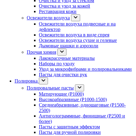
Очистка и уход за стеклом
Очистка и уход за кожей
Реставрация кожи
Освежители воздуха
Освежители воздуха подвесные и на
дефлектор
Освежители воздуха в виде спрея
Освежители воздуха сухие и гелевые
Дымовые шашки и аэрозоли
Прочая химия
Лакокрасочные материалы
Наборы по уходу
Уход за микрофибрами и полировальниками
Пасты для очистки рук
Полировка
Полировальные пасты
Матирующие (P1000)
Высокоабразивные (P1000-1500)
Среднеабразивные, одношаговые (P1500-
2500)
Антиголограммные, финишные (P2500 и
более)
Пасты с защитным эффектом
Пасты для ручной полировки