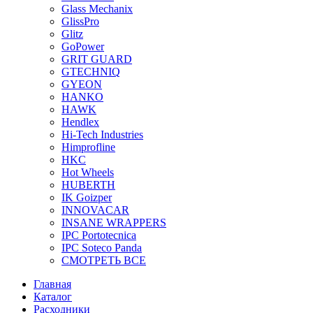
Glass Mechanix
GlissPro
Glitz
GoPower
GRIT GUARD
GTECHNIQ
GYEON
HANKO
HAWK
Hendlex
Hi-Tech Industries
Himprofline
HKC
Hot Wheels
HUBERTH
IK Goizper
INNOVACAR
INSANE WRAPPERS
IPC Portotecnica
IPC Soteco Panda
СМОТРЕТЬ ВСЕ
Главная
Каталог
Расходники