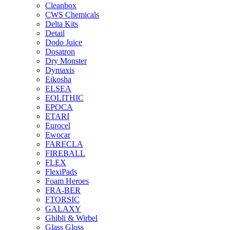
Cleanbox
CWS Chemicals
Delta Kits
Detail
Dodo Juice
Dosatron
Dry Monster
Dymaxis
Eikosha
ELSEA
EOLITHIC
EPOCA
ETARI
Eurocel
Ewocar
FARECLA
FIREBALL
FLEX
FlexiPads
Foam Heroes
FRA-BER
FTORSIC
GALAXY
Ghibli & Wirbel
Glass Gloss