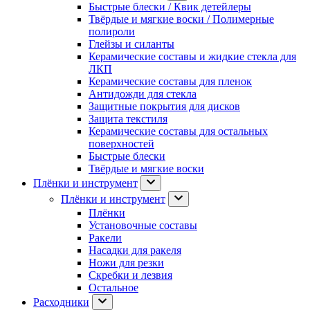
Быстрые блески / Квик детейлеры
Твёрдые и мягкие воски / Полимерные
полироли
Глейзы и силанты
Керамические составы и жидкие стекла для
ЛКП
Керамические составы для пленок
Антидожди для стекла
Защитные покрытия для дисков
Защита текстиля
Керамические составы для остальных
поверхностей
Быстрые блески
Твёрдые и мягкие воски
Плёнки и инструмент
Плёнки и инструмент
Плёнки
Установочные составы
Ракели
Насадки для ракеля
Ножи для резки
Скребки и лезвия
Остальное
Расходники