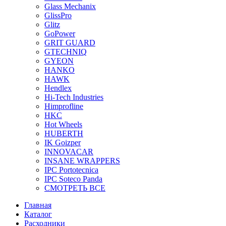
Glass Mechanix
GlissPro
Glitz
GoPower
GRIT GUARD
GTECHNIQ
GYEON
HANKO
HAWK
Hendlex
Hi-Tech Industries
Himprofline
HKC
Hot Wheels
HUBERTH
IK Goizper
INNOVACAR
INSANE WRAPPERS
IPC Portotecnica
IPC Soteco Panda
СМОТРЕТЬ ВСЕ
Главная
Каталог
Расходники