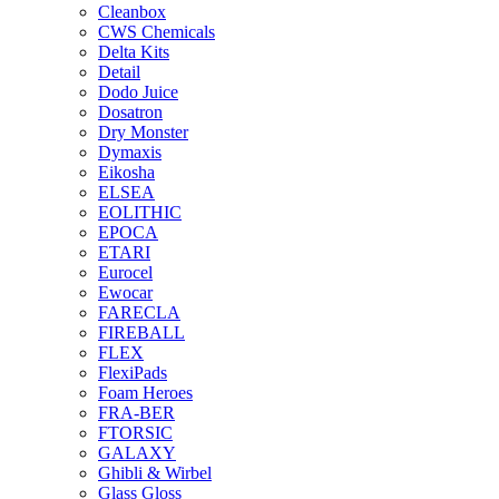
Cleanbox
CWS Chemicals
Delta Kits
Detail
Dodo Juice
Dosatron
Dry Monster
Dymaxis
Eikosha
ELSEA
EOLITHIC
EPOCA
ETARI
Eurocel
Ewocar
FARECLA
FIREBALL
FLEX
FlexiPads
Foam Heroes
FRA-BER
FTORSIC
GALAXY
Ghibli & Wirbel
Glass Gloss