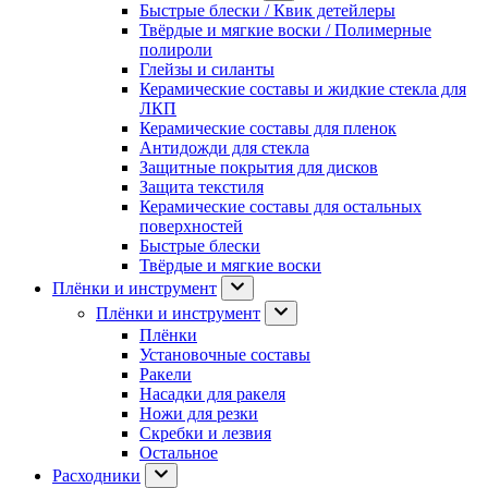
Быстрые блески / Квик детейлеры
Твёрдые и мягкие воски / Полимерные
полироли
Глейзы и силанты
Керамические составы и жидкие стекла для
ЛКП
Керамические составы для пленок
Антидожди для стекла
Защитные покрытия для дисков
Защита текстиля
Керамические составы для остальных
поверхностей
Быстрые блески
Твёрдые и мягкие воски
Плёнки и инструмент
Плёнки и инструмент
Плёнки
Установочные составы
Ракели
Насадки для ракеля
Ножи для резки
Скребки и лезвия
Остальное
Расходники