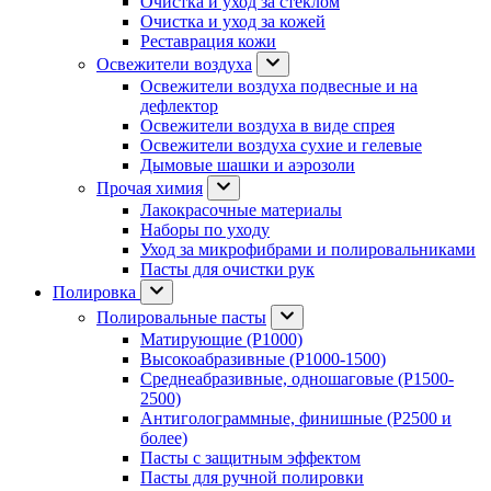
Очистка и уход за стеклом
Очистка и уход за кожей
Реставрация кожи
Освежители воздуха
Освежители воздуха подвесные и на
дефлектор
Освежители воздуха в виде спрея
Освежители воздуха сухие и гелевые
Дымовые шашки и аэрозоли
Прочая химия
Лакокрасочные материалы
Наборы по уходу
Уход за микрофибрами и полировальниками
Пасты для очистки рук
Полировка
Полировальные пасты
Матирующие (P1000)
Высокоабразивные (P1000-1500)
Среднеабразивные, одношаговые (P1500-
2500)
Антиголограммные, финишные (P2500 и
более)
Пасты с защитным эффектом
Пасты для ручной полировки