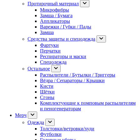
Протирочный материал
Микрофибры
Замша / Бумага
Аппликаторы
Варежки / Губки / Пады
Замша
Средства защиты и спецодежда
Фартуки
Перчатки
Респираторы и маски
Спецодежда
Остальное
Распылители / Бутылки / Триггеры
Вёдра / Сепараторы / Крышки
Кисти
Щётки
Сгоны
Комплектующие к помповым распылителям
и пеногенераторам
Мерч
Одежда
Толстовки/ветровки/худи
Футболки
Головные уборы