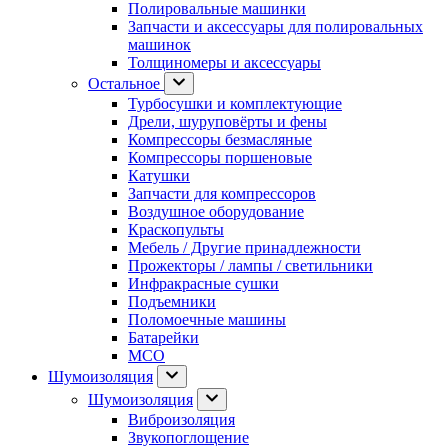
Полировальные машинки
Запчасти и аксессуары для полировальных
машинок
Толщиномеры и аксессуары
Остальное
Турбосушки и комплектующие
Дрели, шуруповёрты и фены
Компрессоры безмасляные
Компрессоры поршеновые
Катушки
Запчасти для компрессоров
Воздушное оборудование
Краскопульты
Мебель / Другие принадлежности
Прожекторы / лампы / светильники
Инфракрасные сушки
Подъемники
Поломоечные машины
Батарейки
МСО
Шумоизоляция
Шумоизоляция
Виброизоляция
Звукопоглощение