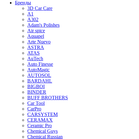
Бренды
3D Car Care
A1
A302
Adam's Polishes
Air spice
Aquapel
Arte Nuevo
ASTRA
ATAS
AuTech
Auto Finesse
AutoMagic
AUTOSOL
BARDAHL
BIGBOI
BINDER
BUFF BROTHERS
Car Tool
CarPro
CARSYSTEM
CERAMAX
Ceramic Pro
Chemical Guys
Chemical Russian