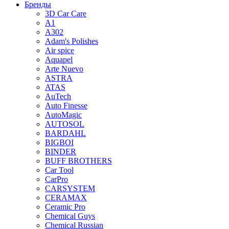
Бренды
3D Car Care
A1
A302
Adam's Polishes
Air spice
Aquapel
Arte Nuevo
ASTRA
ATAS
AuTech
Auto Finesse
AutoMagic
AUTOSOL
BARDAHL
BIGBOI
BINDER
BUFF BROTHERS
Car Tool
CarPro
CARSYSTEM
CERAMAX
Ceramic Pro
Chemical Guys
Chemical Russian