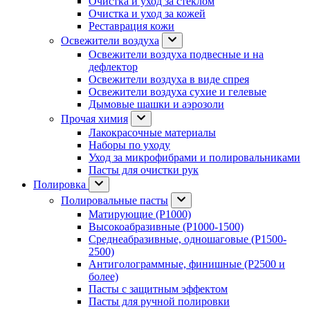
Очистка и уход за стеклом
Очистка и уход за кожей
Реставрация кожи
Освежители воздуха
Освежители воздуха подвесные и на
дефлектор
Освежители воздуха в виде спрея
Освежители воздуха сухие и гелевые
Дымовые шашки и аэрозоли
Прочая химия
Лакокрасочные материалы
Наборы по уходу
Уход за микрофибрами и полировальниками
Пасты для очистки рук
Полировка
Полировальные пасты
Матирующие (P1000)
Высокоабразивные (P1000-1500)
Среднеабразивные, одношаговые (P1500-
2500)
Антиголограммные, финишные (P2500 и
более)
Пасты с защитным эффектом
Пасты для ручной полировки