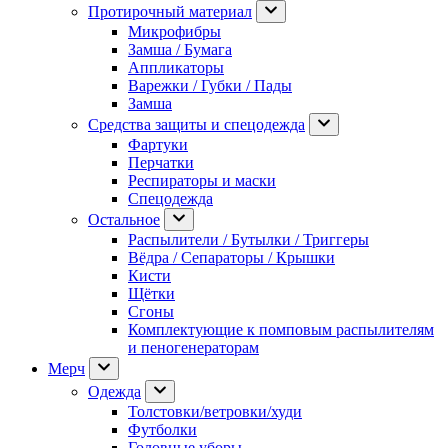
Протирочный материал
Микрофибры
Замша / Бумага
Аппликаторы
Варежки / Губки / Пады
Замша
Средства защиты и спецодежда
Фартуки
Перчатки
Респираторы и маски
Спецодежда
Остальное
Распылители / Бутылки / Триггеры
Вёдра / Сепараторы / Крышки
Кисти
Щётки
Сгоны
Комплектующие к помповым распылителям
и пеногенераторам
Мерч
Одежда
Толстовки/ветровки/худи
Футболки
Головные уборы