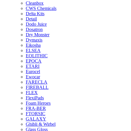
Cleanbox
CWS Chemicals
Delta Kits
Detail
Dodo Juice
Dosatron
Dry Monster
Dymaxis
Eikosha
ELSEA
EOLITHIC
EPOCA
ETARI
Eurocel
Ewocar
FARECLA
FIREBALL
FLEX
FlexiPads
Foam Heroes
FRA-BER
FTORSIC
GALAXY
Ghibli & Wirbel
Glass Gloss