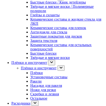
Быстрые блески / Квик детейлеры
Твёрдые и мягкие воски / Полимерные
полироли
Глейзы и силанты
Керамические составы и жидкие стекла для
ЛКП
Керамические составы для пленок
Антидожди для стекла
Защитные покрытия для дисков
Защита текстиля
Керамические составы для остальных
поверхностей
Быстрые блески
Твёрдые и мягкие воски
Плёнки и инструмент
Плёнки и инструмент
Плёнки
Установочные составы
Ракели
Насадки для ракеля
Ножи для резки
Скребки и лезвия
Остальное
Расходники