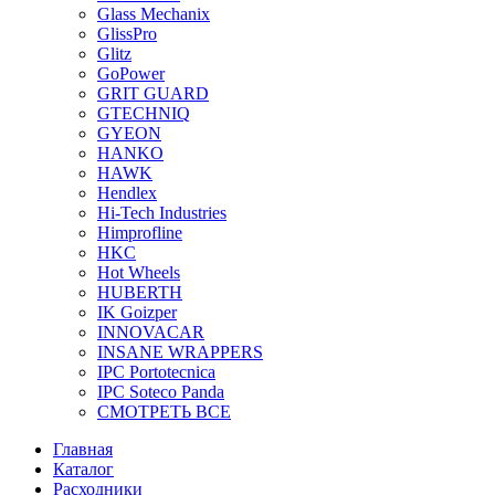
Glass Mechanix
GlissPro
Glitz
GoPower
GRIT GUARD
GTECHNIQ
GYEON
HANKO
HAWK
Hendlex
Hi-Tech Industries
Himprofline
HKC
Hot Wheels
HUBERTH
IK Goizper
INNOVACAR
INSANE WRAPPERS
IPC Portotecnica
IPC Soteco Panda
СМОТРЕТЬ ВСЕ
Главная
Каталог
Расходники