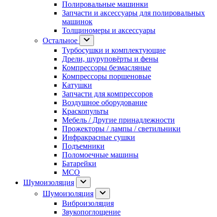
Полировальные машинки
Запчасти и аксессуары для полировальных
машинок
Толщиномеры и аксессуары
Остальное
Турбосушки и комплектующие
Дрели, шуруповёрты и фены
Компрессоры безмасляные
Компрессоры поршеновые
Катушки
Запчасти для компрессоров
Воздушное оборудование
Краскопульты
Мебель / Другие принадлежности
Прожекторы / лампы / светильники
Инфракрасные сушки
Подъемники
Поломоечные машины
Батарейки
МСО
Шумоизоляция
Шумоизоляция
Виброизоляция
Звукопоглощение