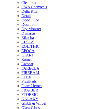
Cleanbox
CWS Chemicals
Delta Kits
Detail
Dodo Juice
Dosatron
Dry Monster
Dymaxis
Eikosha
ELSEA
EOLITHIC
EPOCA
ETARI
Eurocel
Ewocar
FARECLA
FIREBALL
FLEX
FlexiPads
Foam Heroes
FRA-BER
FTORSIC
GALAXY
Ghibli & Wirbel
Glass Gloss