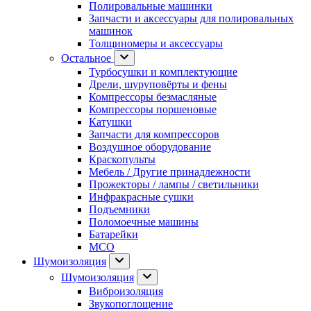
Полировальные машинки
Запчасти и аксессуары для полировальных
машинок
Толщиномеры и аксессуары
Остальное
Турбосушки и комплектующие
Дрели, шуруповёрты и фены
Компрессоры безмасляные
Компрессоры поршеновые
Катушки
Запчасти для компрессоров
Воздушное оборудование
Краскопульты
Мебель / Другие принадлежности
Прожекторы / лампы / светильники
Инфракрасные сушки
Подъемники
Поломоечные машины
Батарейки
МСО
Шумоизоляция
Шумоизоляция
Виброизоляция
Звукопоглощение