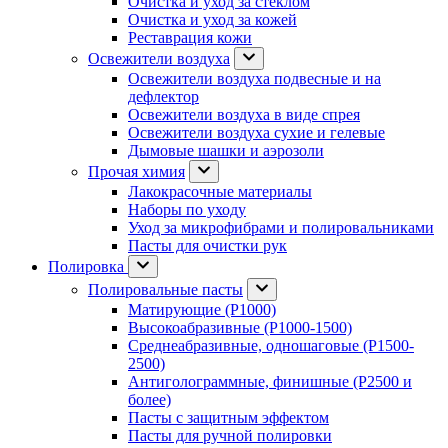
Очистка и уход за стеклом
Очистка и уход за кожей
Реставрация кожи
Освежители воздуха
Освежители воздуха подвесные и на
дефлектор
Освежители воздуха в виде спрея
Освежители воздуха сухие и гелевые
Дымовые шашки и аэрозоли
Прочая химия
Лакокрасочные материалы
Наборы по уходу
Уход за микрофибрами и полировальниками
Пасты для очистки рук
Полировка
Полировальные пасты
Матирующие (P1000)
Высокоабразивные (P1000-1500)
Среднеабразивные, одношаговые (P1500-
2500)
Антиголограммные, финишные (P2500 и
более)
Пасты с защитным эффектом
Пасты для ручной полировки