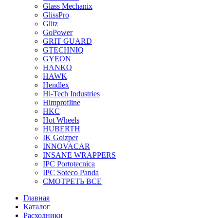
Glass Mechanix
GlissPro
Glitz
GoPower
GRIT GUARD
GTECHNIQ
GYEON
HANKO
HAWK
Hendlex
Hi-Tech Industries
Himprofline
HKC
Hot Wheels
HUBERTH
IK Goizper
INNOVACAR
INSANE WRAPPERS
IPC Portotecnica
IPC Soteco Panda
СМОТРЕТЬ ВСЕ
Главная
Каталог
Расходники