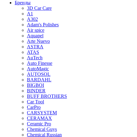
Бренды
3D Car Care
A1
A302
Adam's Polishes
Air spice
Aquapel
Arte Nuevo
ASTRA
ATAS
AuTech
Auto Finesse
AutoMagic
AUTOSOL
BARDAHL
BIGBOI
BINDER
BUFF BROTHERS
Car Tool
CarPro
CARSYSTEM
CERAMAX
Ceramic Pro
Chemical Guys
Chemical Russian