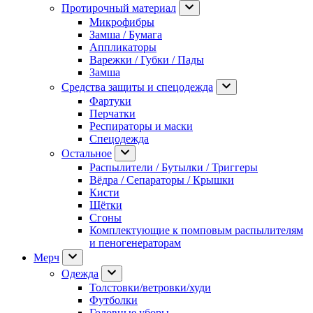
Протирочный материал
Микрофибры
Замша / Бумага
Аппликаторы
Варежки / Губки / Пады
Замша
Средства защиты и спецодежда
Фартуки
Перчатки
Респираторы и маски
Спецодежда
Остальное
Распылители / Бутылки / Триггеры
Вёдра / Сепараторы / Крышки
Кисти
Щётки
Сгоны
Комплектующие к помповым распылителям
и пеногенераторам
Мерч
Одежда
Толстовки/ветровки/худи
Футболки
Головные уборы