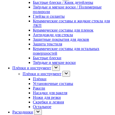
Быстрые блески / Квик детейлеры
Твёрдые и мягкие воски / Полимерные
полироли
Глейзы и силанты
Керамические составы и жидкие стекла для
ЛКП
Керамические составы для пленок
Антидожди для стекла
Защитные покрытия для дисков
Защита текстиля
Керамические составы для остальных
поверхностей
Быстрые блески
Твёрдые и мягкие воски
Плёнки и инструмент
Плёнки и инструмент
Плёнки
Установочные составы
Ракели
Насадки для ракеля
Ножи для резки
Скребки и лезвия
Остальное
Расходники