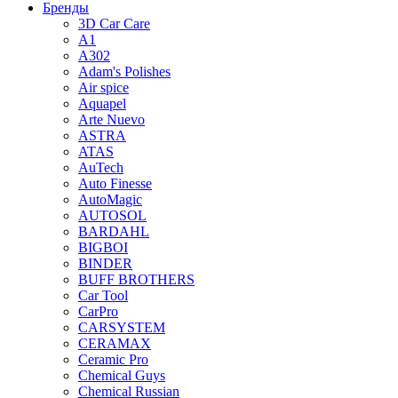
Бренды
3D Car Care
A1
A302
Adam's Polishes
Air spice
Aquapel
Arte Nuevo
ASTRA
ATAS
AuTech
Auto Finesse
AutoMagic
AUTOSOL
BARDAHL
BIGBOI
BINDER
BUFF BROTHERS
Car Tool
CarPro
CARSYSTEM
CERAMAX
Ceramic Pro
Chemical Guys
Chemical Russian