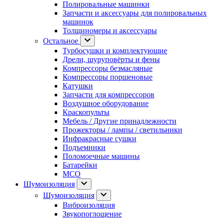
Полировальные машинки
Запчасти и аксессуары для полировальных
машинок
Толщиномеры и аксессуары
Остальное
Турбосушки и комплектующие
Дрели, шуруповёрты и фены
Компрессоры безмасляные
Компрессоры поршеновые
Катушки
Запчасти для компрессоров
Воздушное оборудование
Краскопульты
Мебель / Другие принадлежности
Прожекторы / лампы / светильники
Инфракрасные сушки
Подъемники
Поломоечные машины
Батарейки
МСО
Шумоизоляция
Шумоизоляция
Виброизоляция
Звукопоглощение