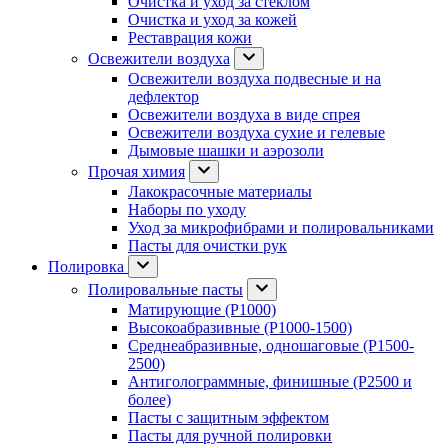
Очистка и уход за стеклом
Очистка и уход за кожей
Реставрация кожи
Освежители воздуха
Освежители воздуха подвесные и на
дефлектор
Освежители воздуха в виде спрея
Освежители воздуха сухие и гелевые
Дымовые шашки и аэрозоли
Прочая химия
Лакокрасочные материалы
Наборы по уходу
Уход за микрофибрами и полировальниками
Пасты для очистки рук
Полировка
Полировальные пасты
Матирующие (P1000)
Высокоабразивные (P1000-1500)
Среднеабразивные, одношаговые (P1500-
2500)
Антиголограммные, финишные (P2500 и
более)
Пасты с защитным эффектом
Пасты для ручной полировки