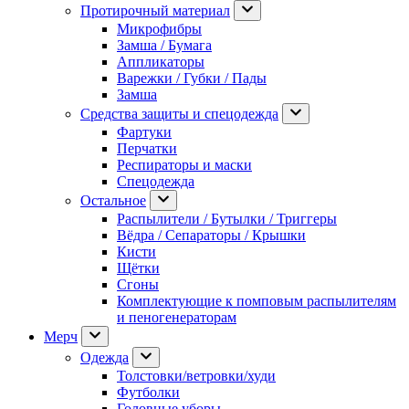
Протирочный материал
Микрофибры
Замша / Бумага
Аппликаторы
Варежки / Губки / Пады
Замша
Средства защиты и спецодежда
Фартуки
Перчатки
Респираторы и маски
Спецодежда
Остальное
Распылители / Бутылки / Триггеры
Вёдра / Сепараторы / Крышки
Кисти
Щётки
Сгоны
Комплектующие к помповым распылителям
и пеногенераторам
Мерч
Одежда
Толстовки/ветровки/худи
Футболки
Головные уборы