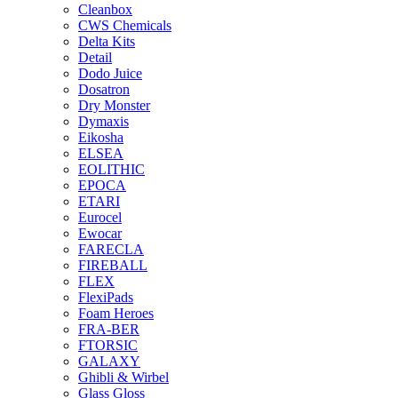
Cleanbox
CWS Chemicals
Delta Kits
Detail
Dodo Juice
Dosatron
Dry Monster
Dymaxis
Eikosha
ELSEA
EOLITHIC
EPOCA
ETARI
Eurocel
Ewocar
FARECLA
FIREBALL
FLEX
FlexiPads
Foam Heroes
FRA-BER
FTORSIC
GALAXY
Ghibli & Wirbel
Glass Gloss