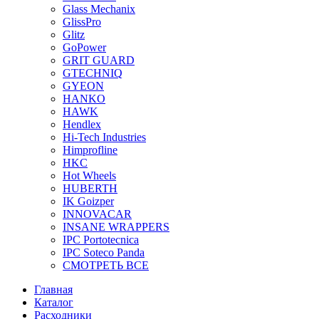
Glass Mechanix
GlissPro
Glitz
GoPower
GRIT GUARD
GTECHNIQ
GYEON
HANKO
HAWK
Hendlex
Hi-Tech Industries
Himprofline
HKC
Hot Wheels
HUBERTH
IK Goizper
INNOVACAR
INSANE WRAPPERS
IPC Portotecnica
IPC Soteco Panda
СМОТРЕТЬ ВСЕ
Главная
Каталог
Расходники