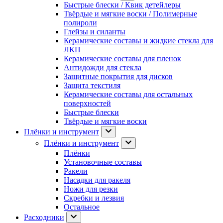
Быстрые блески / Квик детейлеры
Твёрдые и мягкие воски / Полимерные
полироли
Глейзы и силанты
Керамические составы и жидкие стекла для
ЛКП
Керамические составы для пленок
Антидожди для стекла
Защитные покрытия для дисков
Защита текстиля
Керамические составы для остальных
поверхностей
Быстрые блески
Твёрдые и мягкие воски
Плёнки и инструмент
Плёнки и инструмент
Плёнки
Установочные составы
Ракели
Насадки для ракеля
Ножи для резки
Скребки и лезвия
Остальное
Расходники