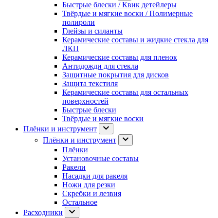
Быстрые блески / Квик детейлеры
Твёрдые и мягкие воски / Полимерные
полироли
Глейзы и силанты
Керамические составы и жидкие стекла для
ЛКП
Керамические составы для пленок
Антидожди для стекла
Защитные покрытия для дисков
Защита текстиля
Керамические составы для остальных
поверхностей
Быстрые блески
Твёрдые и мягкие воски
Плёнки и инструмент
Плёнки и инструмент
Плёнки
Установочные составы
Ракели
Насадки для ракеля
Ножи для резки
Скребки и лезвия
Остальное
Расходники