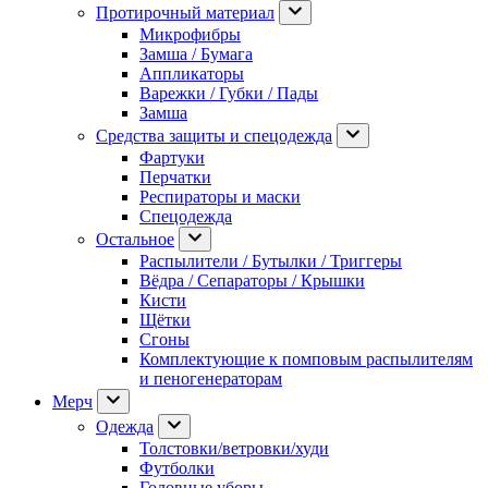
Протирочный материал
Микрофибры
Замша / Бумага
Аппликаторы
Варежки / Губки / Пады
Замша
Средства защиты и спецодежда
Фартуки
Перчатки
Респираторы и маски
Спецодежда
Остальное
Распылители / Бутылки / Триггеры
Вёдра / Сепараторы / Крышки
Кисти
Щётки
Сгоны
Комплектующие к помповым распылителям
и пеногенераторам
Мерч
Одежда
Толстовки/ветровки/худи
Футболки
Головные уборы