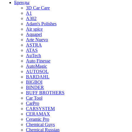
Бренды
3D Car Care
A1
A302
Adam's Polishes
Air spice
Aquapel
Arte Nuevo
ASTRA
ATAS
AuTech
Auto Finesse
AutoMagic
AUTOSOL
BARDAHL
BIGBOI
BINDER
BUFF BROTHERS
Car Tool
CarPro
CARSYSTEM
CERAMAX
Ceramic Pro
Chemical Guys
Chemical Russian