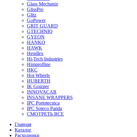
Glass Mechanix
GlissPro
Glitz
GoPower
GRIT GUARD
GTECHNIQ
GYEON
HANKO
HAWK
Hendlex
Hi-Tech Industries
Himprofline
HKC
Hot Wheels
HUBERTH
IK Goizper
INNOVACAR
INSANE WRAPPERS
IPC Portotecnica
IPC Soteco Panda
СМОТРЕТЬ ВСЕ
Главная
Каталог
Расходники