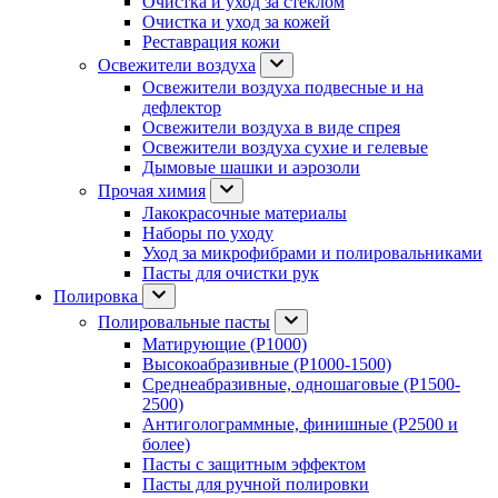
Очистка и уход за стеклом
Очистка и уход за кожей
Реставрация кожи
Освежители воздуха
Освежители воздуха подвесные и на
дефлектор
Освежители воздуха в виде спрея
Освежители воздуха сухие и гелевые
Дымовые шашки и аэрозоли
Прочая химия
Лакокрасочные материалы
Наборы по уходу
Уход за микрофибрами и полировальниками
Пасты для очистки рук
Полировка
Полировальные пасты
Матирующие (P1000)
Высокоабразивные (P1000-1500)
Среднеабразивные, одношаговые (P1500-
2500)
Антиголограммные, финишные (P2500 и
более)
Пасты с защитным эффектом
Пасты для ручной полировки