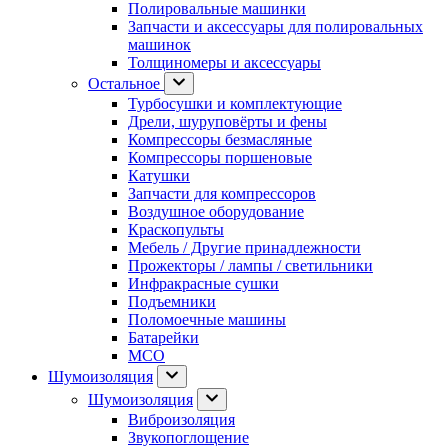
Полировальные машинки
Запчасти и аксессуары для полировальных
машинок
Толщиномеры и аксессуары
Остальное
Турбосушки и комплектующие
Дрели, шуруповёрты и фены
Компрессоры безмасляные
Компрессоры поршеновые
Катушки
Запчасти для компрессоров
Воздушное оборудование
Краскопульты
Мебель / Другие принадлежности
Прожекторы / лампы / светильники
Инфракрасные сушки
Подъемники
Поломоечные машины
Батарейки
МСО
Шумоизоляция
Шумоизоляция
Виброизоляция
Звукопоглощение