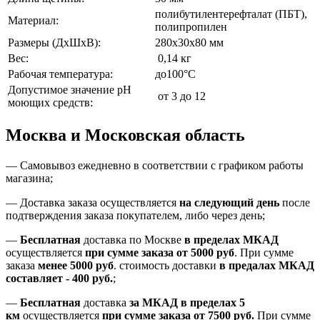
полибутилентерефталат (ПБТ),
Материал:
полипропилен
Размеры (ДхШхВ):
280х30х80 мм
Вес:
0,14 кг
Рабочая температура:
до100°C
Допустимое значение pH
от 3 до 12
моющих средств:
Москва и Московская область
—
Самовывоз ежедневно в соответствии с графиком работы
магазина;
— Доставка заказа осуществляется
на
следующий день
после
подтверждения заказа покупателем
, либо
через день
;
—
Бесплатная
доставка
по Москве
в пределах МКАД
осуществляется
при сумме заказа
от 5000 руб
.
При сумме
заказа
менее 5000 руб
.
стоимость доставки
в предалах МКАД
составляет
-
400 руб.
;
—
Бесплатная
доставка
за МКАД
в пределах 5
км
осуществляется
при сумме заказа
от 7500 руб.
При сумме