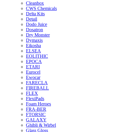
Cleanbox
CWS Chemicals
Delta Kits
Detail
Dodo Juice
Dosatron
Dry Monster
Dymaxis
Eikosha
ELSEA
EOLITHIC
EPOCA
ETARI
Eurocel
Ewocar
FARECLA
FIREBALL
FLEX
FlexiPads
Foam Heroes
FRA-BER
FTORSIC
GALAXY
Ghibli & Wirbel
Glass Gloss