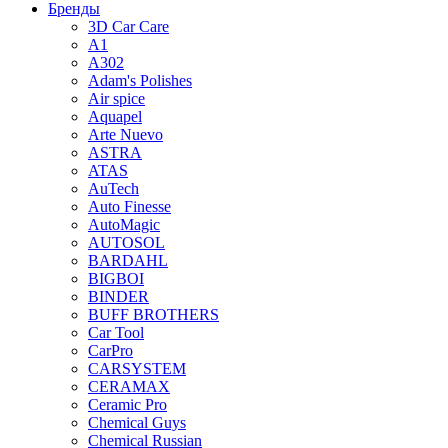
Бренды
3D Car Care
A1
A302
Adam's Polishes
Air spice
Aquapel
Arte Nuevo
ASTRA
ATAS
AuTech
Auto Finesse
AutoMagic
AUTOSOL
BARDAHL
BIGBOI
BINDER
BUFF BROTHERS
Car Tool
CarPro
CARSYSTEM
CERAMAX
Ceramic Pro
Chemical Guys
Chemical Russian