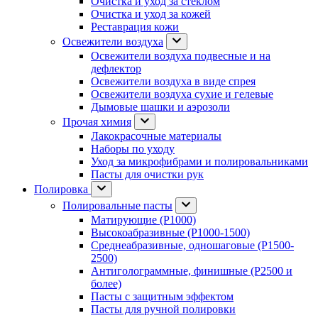
Очистка и уход за стеклом
Очистка и уход за кожей
Реставрация кожи
Освежители воздуха
Освежители воздуха подвесные и на
дефлектор
Освежители воздуха в виде спрея
Освежители воздуха сухие и гелевые
Дымовые шашки и аэрозоли
Прочая химия
Лакокрасочные материалы
Наборы по уходу
Уход за микрофибрами и полировальниками
Пасты для очистки рук
Полировка
Полировальные пасты
Матирующие (P1000)
Высокоабразивные (P1000-1500)
Среднеабразивные, одношаговые (P1500-
2500)
Антиголограммные, финишные (P2500 и
более)
Пасты с защитным эффектом
Пасты для ручной полировки