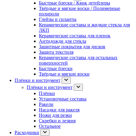
Быстрые блески / Квик детейлеры
Твёрдые и мягкие воски / Полимерные
полироли
Глейзы и силанты
Керамические составы и жидкие стекла для
ЛКП
Керамические составы для пленок
Антидожди для стекла
Защитные покрытия для дисков
Защита текстиля
Керамические составы для остальных
поверхностей
Быстрые блески
Твёрдые и мягкие воски
Плёнки и инструмент
Плёнки и инструмент
Плёнки
Установочные составы
Ракели
Насадки для ракеля
Ножи для резки
Скребки и лезвия
Остальное
Расходники