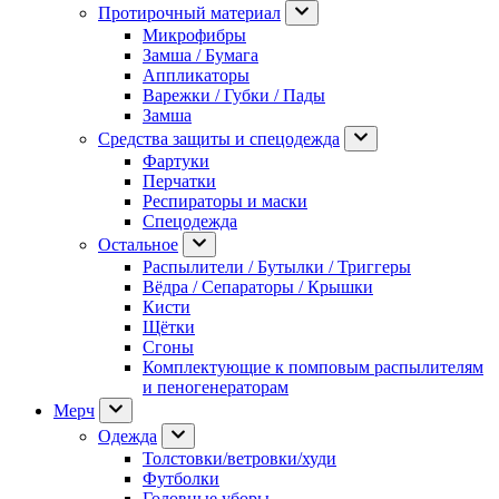
Протирочный материал
Микрофибры
Замша / Бумага
Аппликаторы
Варежки / Губки / Пады
Замша
Средства защиты и спецодежда
Фартуки
Перчатки
Респираторы и маски
Спецодежда
Остальное
Распылители / Бутылки / Триггеры
Вёдра / Сепараторы / Крышки
Кисти
Щётки
Сгоны
Комплектующие к помповым распылителям
и пеногенераторам
Мерч
Одежда
Толстовки/ветровки/худи
Футболки
Головные уборы