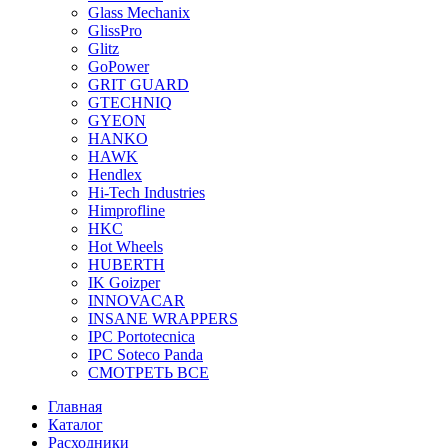
Glass Mechanix
GlissPro
Glitz
GoPower
GRIT GUARD
GTECHNIQ
GYEON
HANKO
HAWK
Hendlex
Hi-Tech Industries
Himprofline
HKC
Hot Wheels
HUBERTH
IK Goizper
INNOVACAR
INSANE WRAPPERS
IPC Portotecnica
IPC Soteco Panda
СМОТРЕТЬ ВСЕ
Главная
Каталог
Расходники