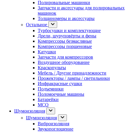
Полировальные машинки
Запчасти и аксессуары для полировальных
машинок
Толщиномеры и аксессуары
Остальное
Турбосушки и комплектующие
Дрели, шуруповёрты и фены
Компрессоры безмасляные
Компрессоры поршеновые
Катушки
Запчасти для компрессоров
Воздушное оборудование
Краскопульты
Мебель / Другие принадлежности
Прожекторы / лампы / светильники
Инфракрасные сушки
Подъемники
Поломоечные машины
Батарейки
МСО
Шумоизоляция
Шумоизоляция
Виброизоляция
Звукопоглощение