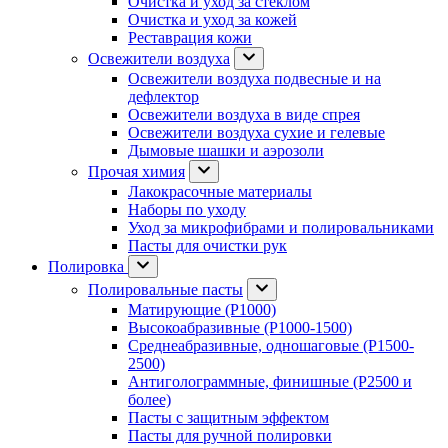
Очистка и уход за стеклом
Очистка и уход за кожей
Реставрация кожи
Освежители воздуха
Освежители воздуха подвесные и на
дефлектор
Освежители воздуха в виде спрея
Освежители воздуха сухие и гелевые
Дымовые шашки и аэрозоли
Прочая химия
Лакокрасочные материалы
Наборы по уходу
Уход за микрофибрами и полировальниками
Пасты для очистки рук
Полировка
Полировальные пасты
Матирующие (P1000)
Высокоабразивные (P1000-1500)
Среднеабразивные, одношаговые (P1500-
2500)
Антиголограммные, финишные (P2500 и
более)
Пасты с защитным эффектом
Пасты для ручной полировки