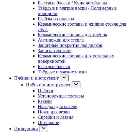
Быстрые блески / Квик детейлеры
Твёрдые и мягкие воски / Полимерные
полироли
Глейзы и силанты
Керамические составы и жидкие стекла для
ЛКП
Керамические составы для пленок
Антидожди для стекла
Защитные покрытия для дисков
Защита текстиля
Керамические составы для остальных
поверхностей
Быстрые блески
Твёрдые и мягкие воски
Плёнки и инструмент
Плёнки и инструмент
Плёнки
Установочные составы
Ракели
Насадки для ракеля
Ножи для резки
Скребки и лезвия
Остальное
Расходники