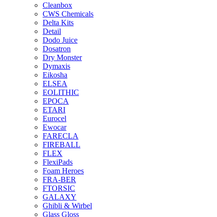
Cleanbox
CWS Chemicals
Delta Kits
Detail
Dodo Juice
Dosatron
Dry Monster
Dymaxis
Eikosha
ELSEA
EOLITHIC
EPOCA
ETARI
Eurocel
Ewocar
FARECLA
FIREBALL
FLEX
FlexiPads
Foam Heroes
FRA-BER
FTORSIC
GALAXY
Ghibli & Wirbel
Glass Gloss