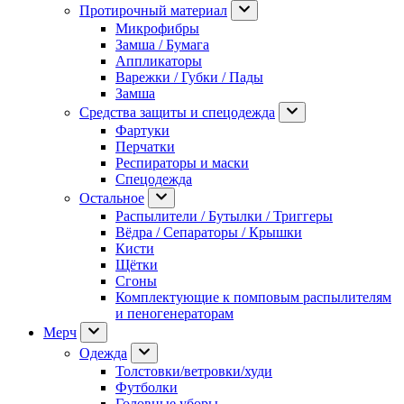
Протирочный материал
Микрофибры
Замша / Бумага
Аппликаторы
Варежки / Губки / Пады
Замша
Средства защиты и спецодежда
Фартуки
Перчатки
Респираторы и маски
Спецодежда
Остальное
Распылители / Бутылки / Триггеры
Вёдра / Сепараторы / Крышки
Кисти
Щётки
Сгоны
Комплектующие к помповым распылителям
и пеногенераторам
Мерч
Одежда
Толстовки/ветровки/худи
Футболки
Головные уборы