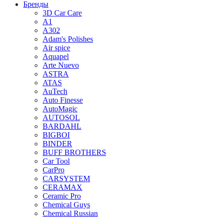
Бренды
3D Car Care
A1
A302
Adam's Polishes
Air spice
Aquapel
Arte Nuevo
ASTRA
ATAS
AuTech
Auto Finesse
AutoMagic
AUTOSOL
BARDAHL
BIGBOI
BINDER
BUFF BROTHERS
Car Tool
CarPro
CARSYSTEM
CERAMAX
Ceramic Pro
Chemical Guys
Chemical Russian