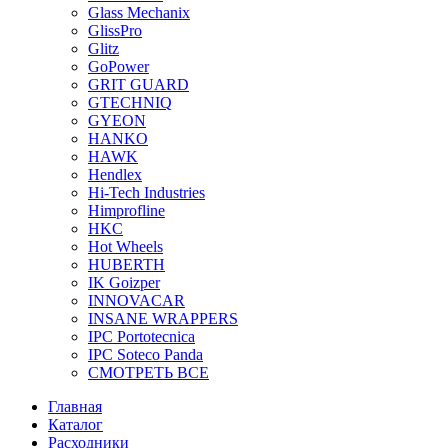
Glass Mechanix
GlissPro
Glitz
GoPower
GRIT GUARD
GTECHNIQ
GYEON
HANKO
HAWK
Hendlex
Hi-Tech Industries
Himprofline
HKC
Hot Wheels
HUBERTH
IK Goizper
INNOVACAR
INSANE WRAPPERS
IPC Portotecnica
IPC Soteco Panda
СМОТРЕТЬ ВСЕ
Главная
Каталог
Расходники