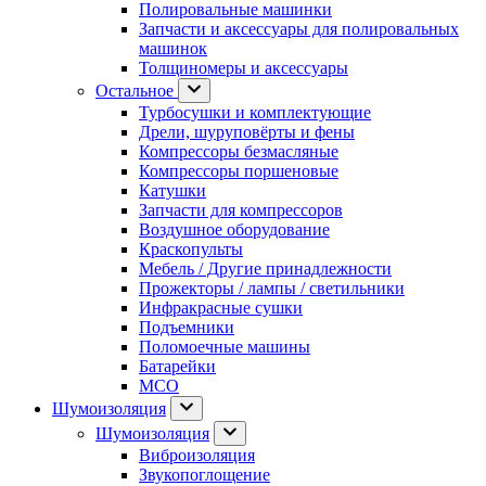
Полировальные машинки
Запчасти и аксессуары для полировальных
машинок
Толщиномеры и аксессуары
Остальное
Турбосушки и комплектующие
Дрели, шуруповёрты и фены
Компрессоры безмасляные
Компрессоры поршеновые
Катушки
Запчасти для компрессоров
Воздушное оборудование
Краскопульты
Мебель / Другие принадлежности
Прожекторы / лампы / светильники
Инфракрасные сушки
Подъемники
Поломоечные машины
Батарейки
МСО
Шумоизоляция
Шумоизоляция
Виброизоляция
Звукопоглощение