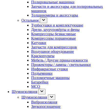
Полировальные машинки
Запчасти и аксессуары для полировальных
машинок
Толщиномеры и аксессуары
Остальное
Турбосушки и комплектующие
Дрели, шуруповёрты и фены
Компрессоры безмасляные
Компрессоры поршеновые
Катушки
Запчасти для компрессоров
Воздушное оборудование
Краскопульты
Мебель / Другие принадлежности
Прожекторы / лампы / светильники
Инфракрасные сушки
Подъемники
Поломоечные машины
Батарейки
МСО
Шумоизоляция
Шумоизоляция
Виброизоляция
Звукопоглощение