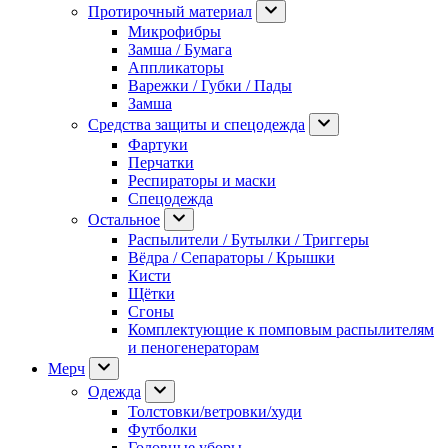
Протирочный материал
Микрофибры
Замша / Бумага
Аппликаторы
Варежки / Губки / Пады
Замша
Средства защиты и спецодежда
Фартуки
Перчатки
Респираторы и маски
Спецодежда
Остальное
Распылители / Бутылки / Триггеры
Вёдра / Сепараторы / Крышки
Кисти
Щётки
Сгоны
Комплектующие к помповым распылителям
и пеногенераторам
Мерч
Одежда
Толстовки/ветровки/худи
Футболки
Головные уборы