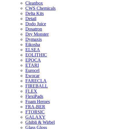
Cleanbox
CWS Chemicals
Delta Kits
Detail
Dodo Juice
Dosatron
Dry Monster
Dymaxis
Eikosha
ELSEA
EOLITHIC
EPOCA
ETARI
Eurocel
Ewocar
FARECLA
FIREBALL
FLEX
FlexiPads
Foam Heroes
FRA-BER
FTORSIC
GALAXY
Ghibli & Wirbel
Glass Gloss