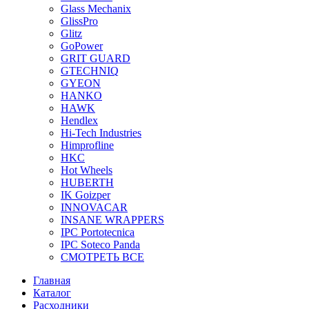
Glass Mechanix
GlissPro
Glitz
GoPower
GRIT GUARD
GTECHNIQ
GYEON
HANKO
HAWK
Hendlex
Hi-Tech Industries
Himprofline
HKC
Hot Wheels
HUBERTH
IK Goizper
INNOVACAR
INSANE WRAPPERS
IPC Portotecnica
IPC Soteco Panda
СМОТРЕТЬ ВСЕ
Главная
Каталог
Расходники