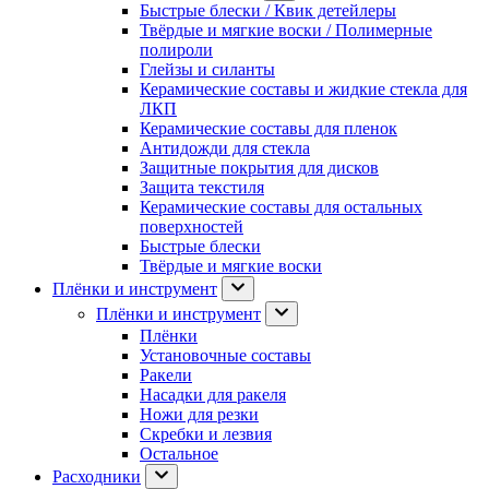
Быстрые блески / Квик детейлеры
Твёрдые и мягкие воски / Полимерные
полироли
Глейзы и силанты
Керамические составы и жидкие стекла для
ЛКП
Керамические составы для пленок
Антидожди для стекла
Защитные покрытия для дисков
Защита текстиля
Керамические составы для остальных
поверхностей
Быстрые блески
Твёрдые и мягкие воски
Плёнки и инструмент
Плёнки и инструмент
Плёнки
Установочные составы
Ракели
Насадки для ракеля
Ножи для резки
Скребки и лезвия
Остальное
Расходники