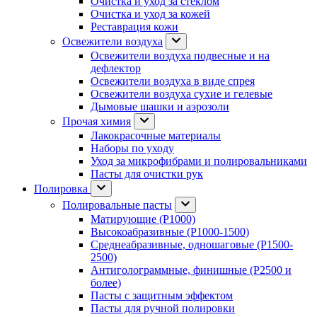
Очистка и уход за стеклом
Очистка и уход за кожей
Реставрация кожи
Освежители воздуха
Освежители воздуха подвесные и на
дефлектор
Освежители воздуха в виде спрея
Освежители воздуха сухие и гелевые
Дымовые шашки и аэрозоли
Прочая химия
Лакокрасочные материалы
Наборы по уходу
Уход за микрофибрами и полировальниками
Пасты для очистки рук
Полировка
Полировальные пасты
Матирующие (P1000)
Высокоабразивные (P1000-1500)
Среднеабразивные, одношаговые (P1500-
2500)
Антиголограммные, финишные (P2500 и
более)
Пасты с защитным эффектом
Пасты для ручной полировки