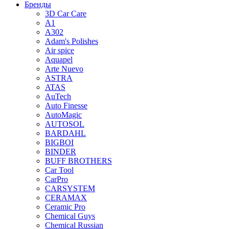
Бренды
3D Car Care
A1
A302
Adam's Polishes
Air spice
Aquapel
Arte Nuevo
ASTRA
ATAS
AuTech
Auto Finesse
AutoMagic
AUTOSOL
BARDAHL
BIGBOI
BINDER
BUFF BROTHERS
Car Tool
CarPro
CARSYSTEM
CERAMAX
Ceramic Pro
Chemical Guys
Chemical Russian