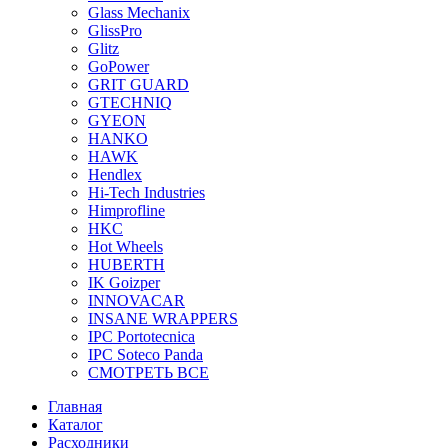
Glass Mechanix
GlissPro
Glitz
GoPower
GRIT GUARD
GTECHNIQ
GYEON
HANKO
HAWK
Hendlex
Hi-Tech Industries
Himprofline
HKC
Hot Wheels
HUBERTH
IK Goizper
INNOVACAR
INSANE WRAPPERS
IPC Portotecnica
IPC Soteco Panda
СМОТРЕТЬ ВСЕ
Главная
Каталог
Расходники