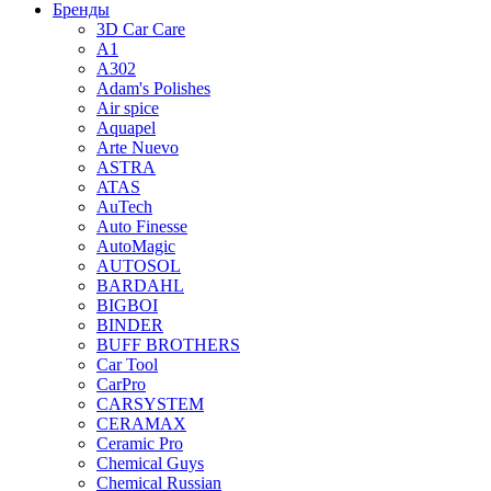
Бренды
3D Car Care
A1
A302
Adam's Polishes
Air spice
Aquapel
Arte Nuevo
ASTRA
ATAS
AuTech
Auto Finesse
AutoMagic
AUTOSOL
BARDAHL
BIGBOI
BINDER
BUFF BROTHERS
Car Tool
CarPro
CARSYSTEM
CERAMAX
Ceramic Pro
Chemical Guys
Chemical Russian