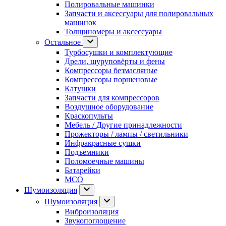
Полировальные машинки
Запчасти и аксессуары для полировальных
машинок
Толщиномеры и аксессуары
Остальное
Турбосушки и комплектующие
Дрели, шуруповёрты и фены
Компрессоры безмасляные
Компрессоры поршеновые
Катушки
Запчасти для компрессоров
Воздушное оборудование
Краскопульты
Мебель / Другие принадлежности
Прожекторы / лампы / светильники
Инфракрасные сушки
Подъемники
Поломоечные машины
Батарейки
МСО
Шумоизоляция
Шумоизоляция
Виброизоляция
Звукопоглощение