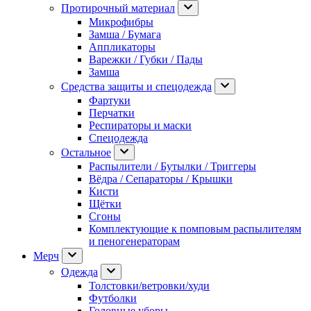
Протирочный материал
Микрофибры
Замша / Бумага
Аппликаторы
Варежки / Губки / Пады
Замша
Средства защиты и спецодежда
Фартуки
Перчатки
Респираторы и маски
Спецодежда
Остальное
Распылители / Бутылки / Триггеры
Вёдра / Сепараторы / Крышки
Кисти
Щётки
Сгоны
Комплектующие к помповым распылителям
и пеногенераторам
Мерч
Одежда
Толстовки/ветровки/худи
Футболки
Головные уборы