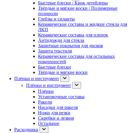
Быстрые блески / Квик детейлеры
Твёрдые и мягкие воски / Полимерные
полироли
Глейзы и силанты
Керамические составы и жидкие стекла для
ЛКП
Керамические составы для пленок
Антидожди для стекла
Защитные покрытия для дисков
Защита текстиля
Керамические составы для остальных
поверхностей
Быстрые блески
Твёрдые и мягкие воски
Плёнки и инструмент
Плёнки и инструмент
Плёнки
Установочные составы
Ракели
Насадки для ракеля
Ножи для резки
Скребки и лезвия
Остальное
Расходники