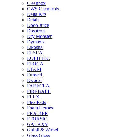
Cleanbox
CWS Chemicals
Delta Kits
Detail
Dodo Juice
Dosatron
Dry Monster
Dymaxis
Eikosha
ELSEA
EOLITHIC
EPOCA
ETARI
Eurocel
Ewocar
FARECLA
FIREBALL
FLEX
FlexiPads
Foam Heroes
FRA-BER
FTORSIC
GALAXY
Ghibli & Wirbel
Glass Gloss