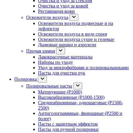
Очистка и уход за стеклом
Очистка и уход за кожей
Реставрация кожи
Освежители воздуха
Освежители воздуха подвесные и на
дефлектор
Освежители воздуха в виде спрея
Освежители воздуха сухие и гелевые
Дымовые шашки и аэрозоли
Прочая химия
Лакокрасочные материалы
Наборы по уходу
Уход за микрофибрами и полировальниками
Пасты для очистки рук
Полировка
Полировальные пасты
Матирующие (P1000)
Высокоабразивные (P1000-1500)
Среднеабразивные, одношаговые (P1500-
2500)
Антиголограммные, финишные (P2500 и
более)
Пасты с защитным эффектом
Пасты для ручной полировки