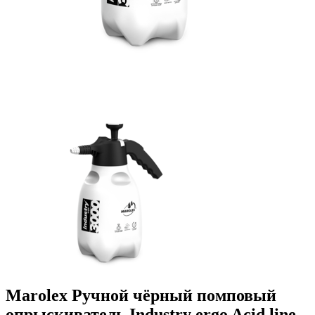
Marolex Ручной чёрный помповый
опрыскиватель Industry ergo Acid line