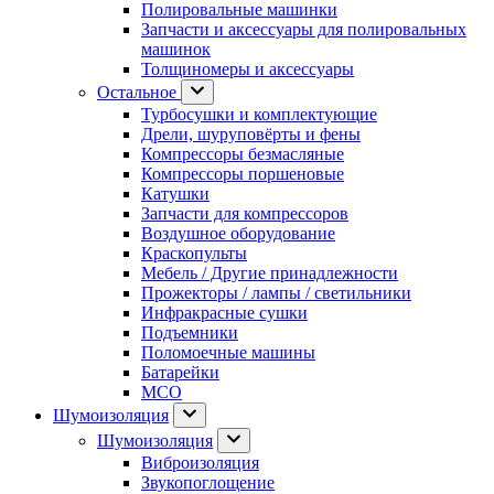
Полировальные машинки
Запчасти и аксессуары для полировальных
машинок
Толщиномеры и аксессуары
Остальное
Турбосушки и комплектующие
Дрели, шуруповёрты и фены
Компрессоры безмасляные
Компрессоры поршеновые
Катушки
Запчасти для компрессоров
Воздушное оборудование
Краскопульты
Мебель / Другие принадлежности
Прожекторы / лампы / светильники
Инфракрасные сушки
Подъемники
Поломоечные машины
Батарейки
МСО
Шумоизоляция
Шумоизоляция
Виброизоляция
Звукопоглощение