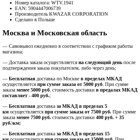
Номер каталога: WTV.1941
EAN: 5904447006739
Производитель KWAZAR CORPORATION
Сделано в Польше
Москва и Московская область
—
Самовывоз ежедневно в соответствии с графиком работы
магазина;
— Доставка заказа осуществляется
на
следующий день
после
подтверждения заказа покупателем
, либо
через день
;
—
Бесплатная
доставка
по Москве
в пределах МКАД
осуществляется
при сумме заказа
от 5000 руб
.
При сумме
заказа
менее 5000 руб
.
стоимость доставки
в предалах МКАД
составляет
-
400 руб.
;
—
Бесплатная
доставка
за МКАД
в пределах 5
км
осуществляется
при сумме заказа
от 7500 руб.
При сумме
заказа
менее 7500
руб.
стоимость доставки
400 руб. + 35
руб.\км;
—
Бесплатная
доставка
за МКАД в пределах 15
км
осуществляется
при сумме заказа
от 15000 руб.
При