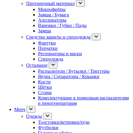
Протирочный материал
Микрофибры
Замша / Бумага
Аппликаторы
Варежки / Губки / Пады
Замша
Средства защиты и спецодежда
Фартуки
Перчатки
Респираторы и маски
Спецодежда
Остальное
Распылители / Бутылки / Триггеры
Вёдра / Сепараторы / Крышки
Кисти
Щётки
Сгоны
Комплектующие к помповым распылителям
и пеногенераторам
Мерч
Одежда
Толстовки/ветровки/худи
Футболки
Головные уборы