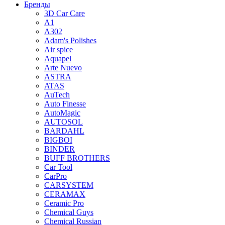
Бренды
3D Car Care
A1
A302
Adam's Polishes
Air spice
Aquapel
Arte Nuevo
ASTRA
ATAS
AuTech
Auto Finesse
AutoMagic
AUTOSOL
BARDAHL
BIGBOI
BINDER
BUFF BROTHERS
Car Tool
CarPro
CARSYSTEM
CERAMAX
Ceramic Pro
Chemical Guys
Chemical Russian