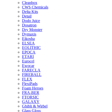
Cleanbox
CWS Chemicals
Delta Kits
Detail
Dodo Juice
Dosatron
Dry Monster
Dymaxis
Eikosha
ELSEA
EOLITHIC
EPOCA
ETARI
Eurocel
Ewocar
FARECLA
FIREBALL
FLEX
FlexiPads
Foam Heroes
FRA-BER
FTORSIC
GALAXY
Ghibli & Wirbel
Glass Gloss