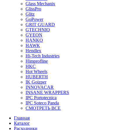
Glass Mechanix
GlissPro
Glitz
GoPower
GRIT GUARD
GTECHNIQ
GYEON
HANKO
HAWK
Hendlex
Hi-Tech Industries
Himprofline
HKC
Hot Wheels
HUBERTH
IK Goizper
INNOVACAR
INSANE WRAPPERS
IPC Portotecnica
IPC Soteco Panda
СМОТРЕТЬ ВСЕ
Главная
Каталог
Расходники