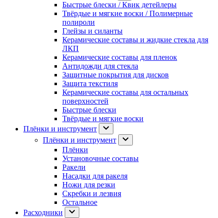
Быстрые блески / Квик детейлеры
Твёрдые и мягкие воски / Полимерные
полироли
Глейзы и силанты
Керамические составы и жидкие стекла для
ЛКП
Керамические составы для пленок
Антидожди для стекла
Защитные покрытия для дисков
Защита текстиля
Керамические составы для остальных
поверхностей
Быстрые блески
Твёрдые и мягкие воски
Плёнки и инструмент
Плёнки и инструмент
Плёнки
Установочные составы
Ракели
Насадки для ракеля
Ножи для резки
Скребки и лезвия
Остальное
Расходники