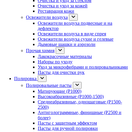
Очистка и уход за стеклом
Очистка и уход за кожей
Реставрация кожи
Освежители воздуха
Освежители воздуха подвесные и на
дефлектор
Освежители воздуха в виде спрея
Освежители воздуха сухие и гелевые
Дымовые шашки и аэрозоли
Прочая химия
Лакокрасочные материалы
Наборы по уходу
Уход за микрофибрами и полировальниками
Пасты для очистки рук
Полировка
Полировальные пасты
Матирующие (P1000)
Высокоабразивные (P1000-1500)
Среднеабразивные, одношаговые (P1500-
2500)
Антиголограммные, финишные (P2500 и
более)
Пасты с защитным эффектом
Пасты для ручной полировки