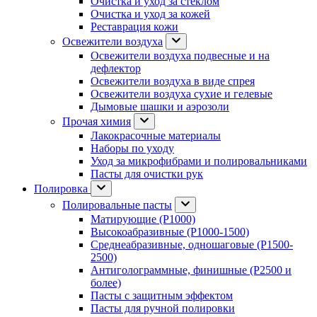
Очистка и уход за стеклом
Очистка и уход за кожей
Реставрация кожи
Освежители воздуха
Освежители воздуха подвесные и на
дефлектор
Освежители воздуха в виде спрея
Освежители воздуха сухие и гелевые
Дымовые шашки и аэрозоли
Прочая химия
Лакокрасочные материалы
Наборы по уходу
Уход за микрофибрами и полировальниками
Пасты для очистки рук
Полировка
Полировальные пасты
Матирующие (P1000)
Высокоабразивные (P1000-1500)
Среднеабразивные, одношаговые (P1500-
2500)
Антиголограммные, финишные (P2500 и
более)
Пасты с защитным эффектом
Пасты для ручной полировки