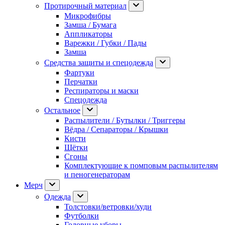
Протирочный материал
Микрофибры
Замша / Бумага
Аппликаторы
Варежки / Губки / Пады
Замша
Средства защиты и спецодежда
Фартуки
Перчатки
Респираторы и маски
Спецодежда
Остальное
Распылители / Бутылки / Триггеры
Вёдра / Сепараторы / Крышки
Кисти
Щётки
Сгоны
Комплектующие к помповым распылителям
и пеногенераторам
Мерч
Одежда
Толстовки/ветровки/худи
Футболки
Головные уборы