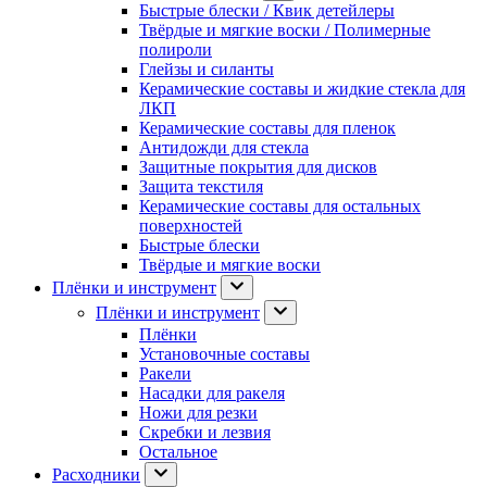
Быстрые блески / Квик детейлеры
Твёрдые и мягкие воски / Полимерные
полироли
Глейзы и силанты
Керамические составы и жидкие стекла для
ЛКП
Керамические составы для пленок
Антидожди для стекла
Защитные покрытия для дисков
Защита текстиля
Керамические составы для остальных
поверхностей
Быстрые блески
Твёрдые и мягкие воски
Плёнки и инструмент
Плёнки и инструмент
Плёнки
Установочные составы
Ракели
Насадки для ракеля
Ножи для резки
Скребки и лезвия
Остальное
Расходники