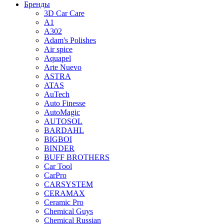
Бренды
3D Car Care
A1
A302
Adam's Polishes
Air spice
Aquapel
Arte Nuevo
ASTRA
ATAS
AuTech
Auto Finesse
AutoMagic
AUTOSOL
BARDAHL
BIGBOI
BINDER
BUFF BROTHERS
Car Tool
CarPro
CARSYSTEM
CERAMAX
Ceramic Pro
Chemical Guys
Chemical Russian