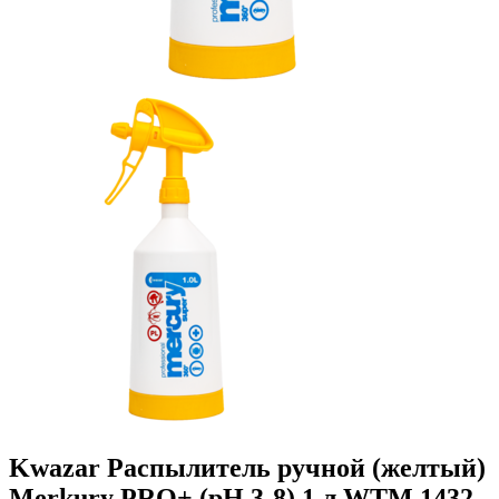
Kwazar Распылитель ручной (желтый)
Merkury PRO+ (pH 3-8) 1 л WTM.1432