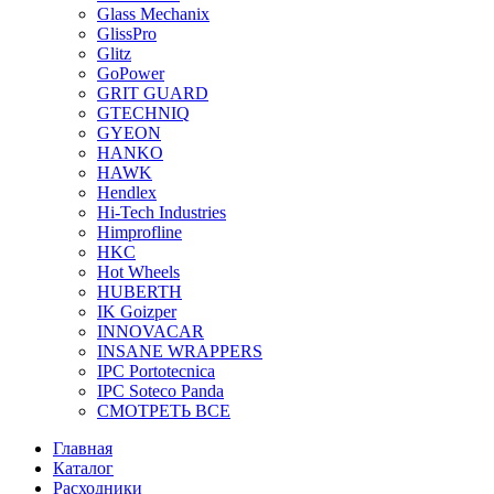
Glass Mechanix
GlissPro
Glitz
GoPower
GRIT GUARD
GTECHNIQ
GYEON
HANKO
HAWK
Hendlex
Hi-Tech Industries
Himprofline
HKC
Hot Wheels
HUBERTH
IK Goizper
INNOVACAR
INSANE WRAPPERS
IPC Portotecnica
IPC Soteco Panda
СМОТРЕТЬ ВСЕ
Главная
Каталог
Расходники