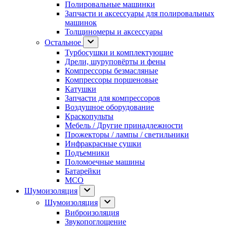
Полировальные машинки
Запчасти и аксессуары для полировальных
машинок
Толщиномеры и аксессуары
Остальное
Турбосушки и комплектующие
Дрели, шуруповёрты и фены
Компрессоры безмасляные
Компрессоры поршеновые
Катушки
Запчасти для компрессоров
Воздушное оборудование
Краскопульты
Мебель / Другие принадлежности
Прожекторы / лампы / светильники
Инфракрасные сушки
Подъемники
Поломоечные машины
Батарейки
МСО
Шумоизоляция
Шумоизоляция
Виброизоляция
Звукопоглощение