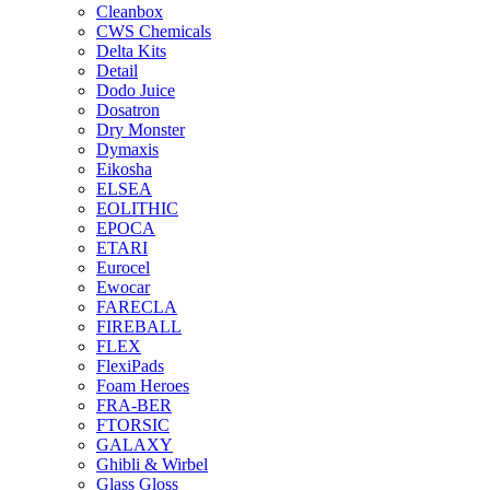
Cleanbox
CWS Chemicals
Delta Kits
Detail
Dodo Juice
Dosatron
Dry Monster
Dymaxis
Eikosha
ELSEA
EOLITHIC
EPOCA
ETARI
Eurocel
Ewocar
FARECLA
FIREBALL
FLEX
FlexiPads
Foam Heroes
FRA-BER
FTORSIC
GALAXY
Ghibli & Wirbel
Glass Gloss