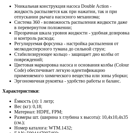
Уникальная конструкция насоса Double Action -
жидкость распыляется как при нажатии, так и при
отпускании рычага насосного механизма;
Система 360 - возможность распыления жидкости даже
в перевернутом положении;
Прозрачная шкала уровня жидкости - удобная дозировка
и контроль расхода;
Регулируемая форсунка - настройка распыления от
мелкодисперсного тумана до сильной струи;
Стабилизирующее кольцо - защищает дно колбы от
повреждений;
Цветовая маркировка насоса и основания колбы (Colour
Code) обеспечивает легкую идентификацию
применяемого химического вещества или зоны уборки;
Эргономичная рукоятка - удобство работы и баланс.
Характеристики
:
Ёмкость (л): 1 литр;
Вес (кг): 0,18;
Материал: HDPE, FPM;
Размеры шт. (ширина х глубина х высота): 10,4х10,4х35
(см.);
Номер каталога: WTM.1432;